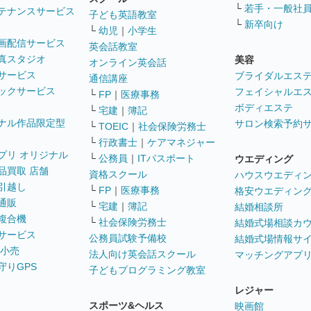
└
若手・一般社
テナンスサービス
子ども英語教室
└
新卒向け
└
幼児
｜
小学生
画配信サービス
英会話教室
真スタジオ
美容
オンライン英会話
サービス
ブライダルエス
通信講座
ックサービス
フェイシャルエ
└
FP
｜
医療事務
ボディエステ
└
宅建
｜
簿記
ナル作品限定型
サロン検索予約
└
TOEIC
｜
社会保険労務士
└
行政書士
｜
ケアマネジャー
プリ オリジナル
└
公務員
｜
ITパスポート
ウエディング
品買取 店舗
資格スクール
ハウスウエディ
引越し
└
FP
｜
医療事務
格安ウエディン
通販
└
宅建
｜
簿記
結婚相談所
複合機
└
社会保険労務士
結婚式場相談カ
サービス
公務員試験予備校
結婚式場情報サ
 小売
法人向け英会話スクール
マッチングアプ
守りGPS
子どもプログラミング教室
レジャー
スポーツ&ヘルス
映画館