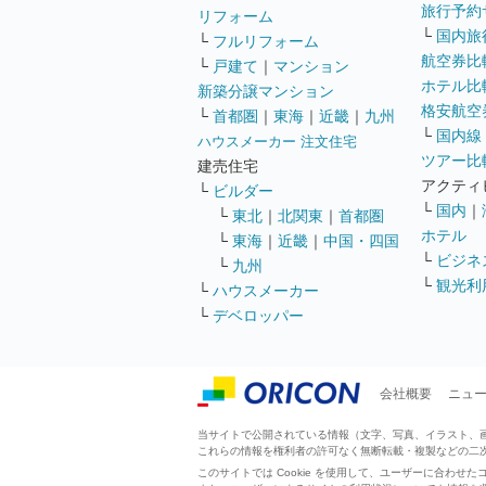
旅行予約
リフォーム
└
国内旅
└
フルリフォーム
航空券比
└
戸建て
｜
マンション
ホテル比
新築分譲マンション
格安航空券
└
首都圏
｜
東海
｜
近畿
｜
九州
└
国内線
ハウスメーカー 注文住宅
ツアー比
建売住宅
アクティ
└
ビルダー
└
国内
｜
└
東北
｜
北関東
｜
首都圏
ホテル
└
東海
｜
近畿
｜
中国・四国
└
ビジネ
└
九州
└
観光利
└
ハウスメーカー
└
デベロッパー
会社概要
ニュ
当サイトで公開されている情報（文字、写真、イラスト、画像
これらの情報を権利者の許可なく無断転載・複製などの二
このサイトでは Cookie を使用して、ユーザーに合わ