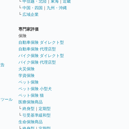
└
甲信越・北陸
｜
東海
｜
近畿
ス
└
中国・四国
｜
九州・沖縄
└
広域企業
専門家評価
ト
保険
自動車保険 ダイレクト型
自動車保険 代理店型
バイク保険 ダイレクト型
バイク保険 代理店型
広告
火災保険
学資保険
ペット保険
ペット保険 小型犬
ペット保険 猫
トツール
医療保険商品
└
終身型
｜
定期型
└
引受基準緩和型
生命保険商品
└
終身型
｜
定期型