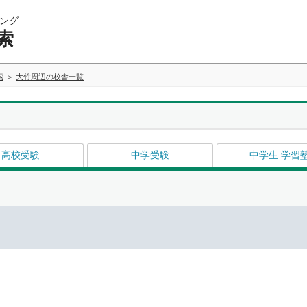
ング
索
索
大竹周辺の校舎一覧
高校受験
中学受験
中学生 学習