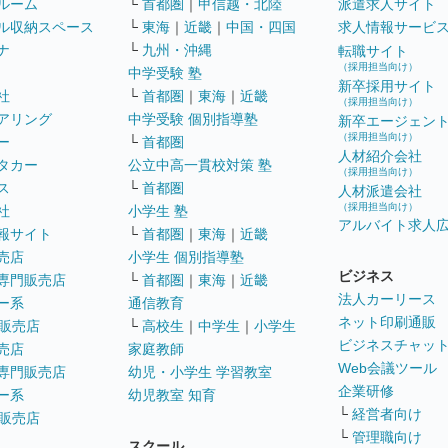
ルーム
└
首都圏
｜
甲信越・北陸
派遣求人サイト
ル収納スペース
└
東海
｜
近畿
｜
中国・四国
求人情報サービ
ナ
└
九州・沖縄
転職サイト
（採用担当向け）
中学受験 塾
新卒採用サイト
社
└
首都圏
｜
東海
｜
近畿
（採用担当向け）
アリング
中学受験 個別指導塾
新卒エージェン
（採用担当向け）
ー
└
首都圏
人材紹介会社
タカー
公立中高一貫校対策 塾
（採用担当向け）
ス
└
首都圏
人材派遣会社
（採用担当向け）
社
小学生 塾
アルバイト求人
報サイト
└
首都圏
｜
東海
｜
近畿
売店
小学生 個別指導塾
ビジネス
専門販売店
└
首都圏
｜
東海
｜
近畿
法人カーリース
ー系
通信教育
ネット印刷通販
販売店
└
高校生
｜
中学生
｜
小学生
ビジネスチャッ
売店
家庭教師
Web会議ツール
専門販売店
幼児・小学生 学習教室
企業研修
ー系
幼児教室 知育
└
経営者向け
販売店
└
管理職向け
スクール