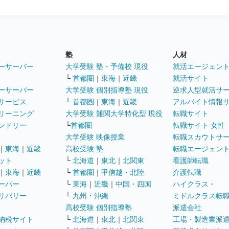
塾
人材
ーサーバー
大学受験 塾・予備校 現役
就活エージェン
└
首都圏
｜
東海
｜
近畿
就活サイト
ーサーバー
大学受験 個別指導塾 現役
逆求人型就活サ
サービス
└
首都圏
｜
東海
｜
近畿
アルバイト情報
リーニング
大学受験 難関大学特化型 現役
転職サイト
ンドリー
└
首都圏
転職サイト 女性
大学受験 映像授業
転職スカウトサ
｜
東海
｜
近畿
高校受験 塾
転職エージェン
ット
└
北海道
｜
東北
｜
北関東
看護師転職
｜
東海
｜
近畿
└
首都圏
｜
甲信越・北陸
介護転職
ーパー
└
東海
｜
近畿
｜
中国・四国
ハイクラス・
リバリー
└
九州・沖縄
ミドルクラス転
高校受験 個別指導塾
派遣会社
納税サイト
└
北海道
｜
東北
｜
北関東
工場・製造業派