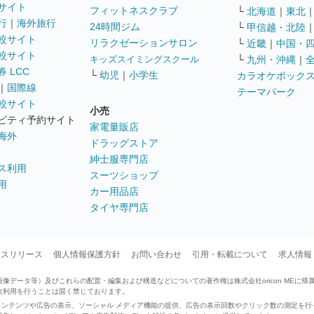
サイト
フィットネスクラブ
└
北海道
｜
東北
行
｜
海外旅行
24時間ジム
└
甲信越・北陸
較サイト
リラクゼーションサロン
└
近畿
｜
中国・
較サイト
キッズスイミングスクール
└
九州・沖縄
｜
 LCC
└
幼児
｜
小学生
カラオケボック
｜
国際線
テーマパーク
較サイト
小売
ビティ予約サイト
家電量販店
海外
ドラッグストア
紳士服専門店
ス利用
スーツショップ
用
カー用品店
タイヤ専門店
ースリリース
個人情報保護方針
お問い合わせ
引用・転載について
求人情報
データ等）及びこれらの配置・編集および構造などについての著作権は株式会社oricon MEに帰
次利用を行うことは固く禁じております。
せたコンテンツや広告の表示、ソーシャル メディア機能の提供、広告の表示回数やクリック数の測定を