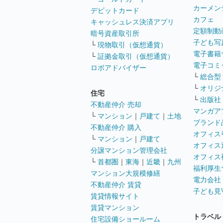
カーメン
デビットカード
カフェ
キャッシュレス決済アプリ
定額制動
暗号資産取引所
子ども写
└
現物取引（仮想通貨）
電子書籍
└
証拠金取引（仮想通貨）
電子コミ
ロボアドバイザー
└
総合型
└
オリジ
住宅
└
出版社
不動産仲介 売却
マンガア
└
マンション
｜
戸建て
｜
土地
ブランド
不動産仲介 購入
オフィス
└
マンション
｜
戸建て
オフィス
分譲マンション管理会社
オフィス
└
首都圏
｜
東海
｜
近畿
｜
九州
福利厚生
マンション大規模修繕
電力会社
不動産仲介 賃貸
子ども見
賃貸情報サイト
賃貸マンション
トラベル
住宅設備ショールーム