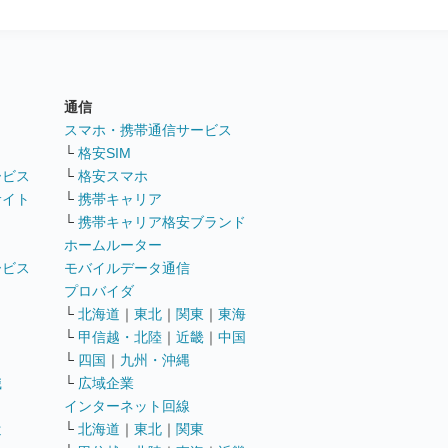
通信
ト
スマホ・携帯通信サービス
└
格安SIM
ービス
└
格安スマホ
サイト
└
携帯キャリア
└
携帯キャリア格安ブランド
ホームルーター
ービス
モバイルデータ通信
ト
プロバイダ
└
北海道
｜
東北
｜
関東
｜
東海
└
甲信越・北陸
｜
近畿
｜
中国
└
四国
｜
九州・沖縄
職
└
広域企業
インターネット回線
遣
└
北海道
｜
東北
｜
関東