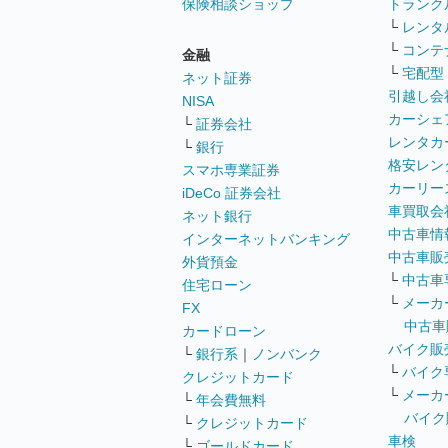
保険相談ショップ
トランク
└
レンタ
└
コンテ
金融
└
宅配型
ネット証券
引越し会
NISA
カーシェ
└
証券会社
レンタカ
└
銀行
格安レン
スマホ専業証券
カーリー
iDeCo 証券会社
車買取会
ネット銀行
中古車情
インターネットバンキング
中古車販
外貨預金
└
中古車
住宅ローン
└
メーカ
FX
中古車
カードローン
バイク販
└
銀行系
｜
ノンバンク
└
バイク
クレジットカード
└
メーカ
└
年会費無料
バイク
└
クレジットカード
車検
└
ゴールドカード