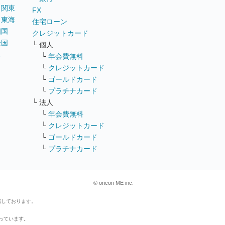
｜
関東
FX
｜
東海
住宅ローン
四国
クレジットカード
全国
└ 個人
ス
└
年会費無料
└
クレジットカード
└
ゴールドカード
└
プラチナカード
└ 法人
└
年会費無料
└
クレジットカード
└
ゴールドカード
└
プラチナカード
© oricon ME inc.
属しております。
行っています。