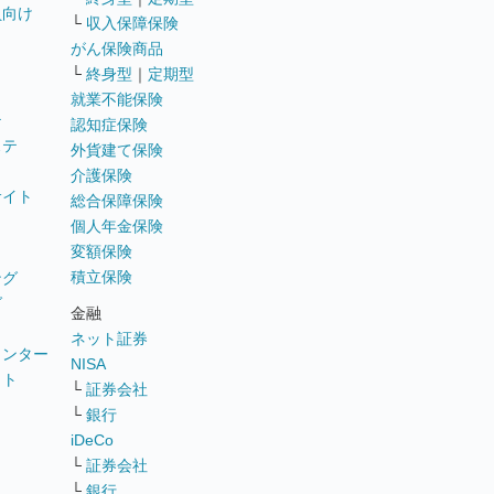
員向け
└
収入保障保険
がん保険商品
└
終身型
｜
定期型
就業不能保険
テ
認知症保険
ステ
外貨建て保険
介護保険
サイト
総合保障保険
個人年金保険
変額保険
積立保険
ング
グ
金融
ネット証券
ウンター
NISA
イト
└
証券会社
リ
└
銀行
iDeCo
└
証券会社
└
銀行