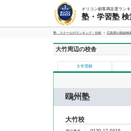
オリコン顧客満足度ランキ
塾・学習塾 検
塾、スクールのランキング・比較
広島県の路線検
大竹周辺の校舎
大学受験
鴎州塾
大竹校
0120-17-0419