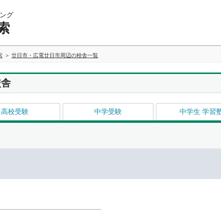
ング
索
索
廿日市・広電廿日市周辺の校舎一覧
校舎
高校受験
中学受験
中学生 学習