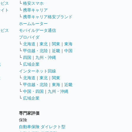
ービス
└
格安スマホ
サイト
└
携帯キャリア
└
携帯キャリア格安ブランド
ホームルーター
ービス
モバイルデータ通信
ト
プロバイダ
└
北海道
｜
東北
｜
関東
｜
東海
└
甲信越・北陸
｜
近畿
｜
中国
└
四国
｜
九州・沖縄
職
└
広域企業
インターネット回線
遣
└
北海道
｜
東北
｜
関東
└
甲信越・北陸
｜
東海
｜
近畿
ス
└
中国・四国
｜
九州・沖縄
└
広域企業
専門家評価
ト
保険
自動車保険 ダイレクト型