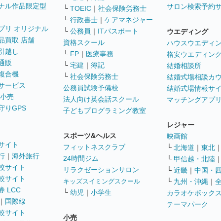
ナル作品限定型
サロン検索予約
└
TOEIC
｜
社会保険労務士
└
行政書士
｜
ケアマネジャー
プリ オリジナル
└
公務員
｜
ITパスポート
ウエディング
品買取 店舗
資格スクール
ハウスウエディ
引越し
└
FP
｜
医療事務
格安ウエディン
通販
└
宅建
｜
簿記
結婚相談所
複合機
└
社会保険労務士
結婚式場相談カ
サービス
公務員試験予備校
結婚式場情報サ
 小売
法人向け英会話スクール
マッチングアプ
守りGPS
子どもプログラミング教室
レジャー
スポーツ&ヘルス
映画館
サイト
フィットネスクラブ
└
北海道
｜
東北
行
｜
海外旅行
24時間ジム
└
甲信越・北陸
較サイト
リラクゼーションサロン
└
近畿
｜
中国・
較サイト
キッズスイミングスクール
└
九州・沖縄
｜
 LCC
└
幼児
｜
小学生
カラオケボック
｜
国際線
テーマパーク
較サイト
小売