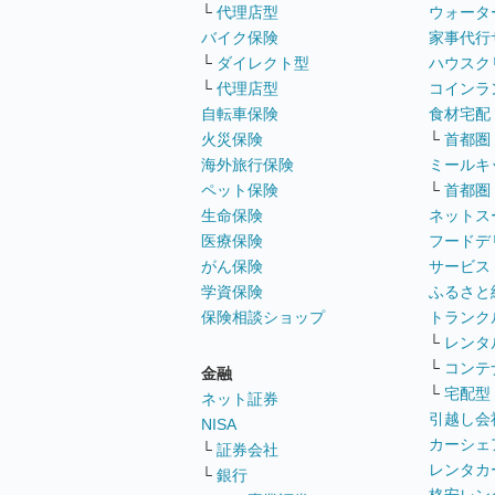
└
代理店型
ウォータ
バイク保険
家事代行
└
ダイレクト型
ハウスク
└
代理店型
コインラ
自転車保険
食材宅配
火災保険
└
首都圏
海外旅行保険
ミールキ
ペット保険
└
首都圏
生命保険
ネットス
医療保険
フードデ
がん保険
サービス
学資保険
ふるさと
保険相談ショップ
トランク
└
レンタ
└
コンテ
金融
└
宅配型
ネット証券
引越し会
NISA
カーシェ
└
証券会社
レンタカ
└
銀行