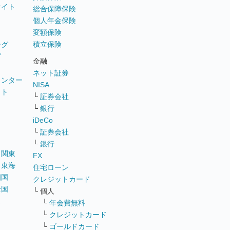
サイト
総合保障保険
個人年金保険
変額保険
積立保険
ング
グ
金融
ネット証券
ウンター
NISA
イト
└
証券会社
リ
└
銀行
iDeCo
└
証券会社
└
銀行
｜
関東
FX
｜
東海
住宅ローン
四国
クレジットカード
全国
└ 個人
ス
└
年会費無料
└
クレジットカード
└
ゴールドカード