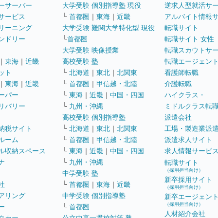
ーサーバー
大学受験 個別指導塾 現役
逆求人型就活サ
サービス
└
首都圏
｜
東海
｜
近畿
アルバイト情報
リーニング
大学受験 難関大学特化型 現役
転職サイト
ンドリー
└
首都圏
転職サイト 女性
大学受験 映像授業
転職スカウトサ
｜
東海
｜
近畿
高校受験 塾
転職エージェン
ット
└
北海道
｜
東北
｜
北関東
看護師転職
｜
東海
｜
近畿
└
首都圏
｜
甲信越・北陸
介護転職
ーパー
└
東海
｜
近畿
｜
中国・四国
ハイクラス・
リバリー
└
九州・沖縄
ミドルクラス転
高校受験 個別指導塾
派遣会社
納税サイト
└
北海道
｜
東北
｜
北関東
工場・製造業派
ルーム
└
首都圏
｜
甲信越・北陸
派遣求人サイト
ル収納スペース
└
東海
｜
近畿
｜
中国・四国
求人情報サービ
ナ
└
九州・沖縄
転職サイト
（採用担当向け）
中学受験 塾
新卒採用サイト
社
└
首都圏
｜
東海
｜
近畿
（採用担当向け）
アリング
中学受験 個別指導塾
新卒エージェン
（採用担当向け）
ー
└
首都圏
人材紹介会社