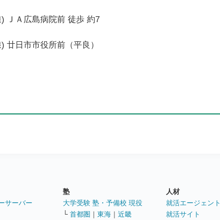
) ＪＡ広島病院前 徒歩 約7
線) 廿日市市役所前（平良）
塾
人材
ーサーバー
大学受験 塾・予備校 現役
就活エージェン
└
首都圏
｜
東海
｜
近畿
就活サイト