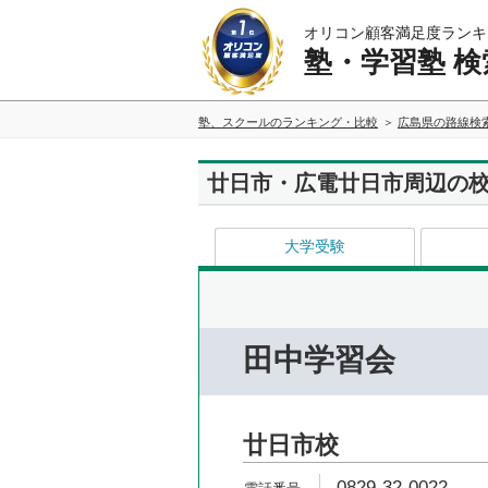
オリコン顧客満足度ランキ
塾・学習塾 検
塾、スクールのランキング・比較
広島県の路線検
廿日市・広電廿日市周辺の
大学受験
田中学習会
廿日市校
0829-32-0022