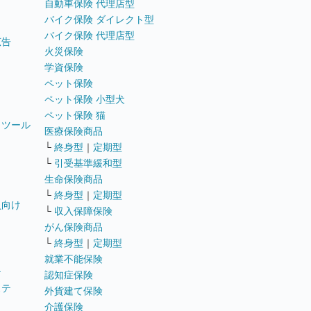
自動車保険 代理店型
バイク保険 ダイレクト型
バイク保険 代理店型
広告
火災保険
学資保険
ペット保険
ペット保険 小型犬
ペット保険 猫
トツール
医療保険商品
└
終身型
｜
定期型
└
引受基準緩和型
生命保険商品
└
終身型
｜
定期型
員向け
└
収入保障保険
がん保険商品
└
終身型
｜
定期型
就業不能保険
テ
認知症保険
ステ
外貨建て保険
介護保険