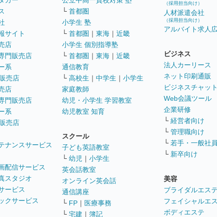
タカー
公立中高一貫校対策 塾
（採用担当向け）
ス
└
首都圏
人材派遣会社
（採用担当向け）
社
小学生 塾
アルバイト求人
報サイト
└
首都圏
｜
東海
｜
近畿
売店
小学生 個別指導塾
ビジネス
専門販売店
└
首都圏
｜
東海
｜
近畿
法人カーリース
ー系
通信教育
ネット印刷通販
販売店
└
高校生
｜
中学生
｜
小学生
ビジネスチャッ
売店
家庭教師
Web会議ツール
専門販売店
幼児・小学生 学習教室
企業研修
ー系
幼児教室 知育
└
経営者向け
販売店
└
管理職向け
スクール
└
若手・一般社
テナンスサービス
子ども英語教室
└
新卒向け
└
幼児
｜
小学生
画配信サービス
英会話教室
真スタジオ
美容
オンライン英会話
サービス
ブライダルエス
通信講座
ックサービス
フェイシャルエ
└
FP
｜
医療事務
ボディエステ
└
宅建
｜
簿記