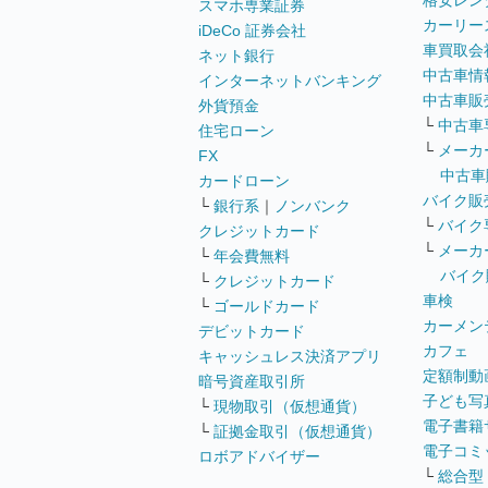
格安レン
スマホ専業証券
カーリー
iDeCo 証券会社
車買取会
ネット銀行
中古車情
インターネットバンキング
中古車販
外貨預金
└
中古車
住宅ローン
└
メーカ
FX
中古車
カードローン
バイク販
└
銀行系
｜
ノンバンク
└
バイク
クレジットカード
└
メーカ
└
年会費無料
バイク
└
クレジットカード
車検
└
ゴールドカード
カーメン
デビットカード
カフェ
キャッシュレス決済アプリ
定額制動
暗号資産取引所
子ども写
└
現物取引（仮想通貨）
電子書籍
└
証拠金取引（仮想通貨）
電子コミ
ロボアドバイザー
└
総合型