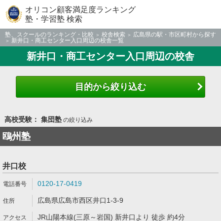
オリコン顧客満足度ランキング
塾・学習塾 検索
塾、スクールのランキング・比較
校舎検索
広島県の駅・市区町村から探す
新井口・商工センター入口周辺の校舎一覧
新井口・商工センター入口周辺の校舎
目的から絞り込む
高校受験： 集団塾
の絞り込み
鴎州塾
井口校
0120-17-0419
広島県広島市西区井口1-3-9
JR山陽本線(三原～岩国) 新井口より 徒歩 約4分