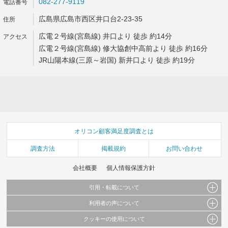
082-277-9119
広島県広島市西区井口台2-23-35
広電２号線(宮島線) 井口より 徒歩 約14分
広電２号線(宮島線) 修大協創中高前より 徒歩 約16分
JR山陽本線(三原～岩国) 新井口より 徒歩 約19分
オリコン顧客満足度調査とは
調査方法
掲載規約
お問い合わせ
会社概要
個人情報保護方針
引用・転載について
利用者の声について
当サイトで公開されている情報（文字、写真、イラスト、画像データ等）及びこれらの配
置・編集および構造などについての著作権は株式会社oricon MEに帰属しております。
クッキーの使用について
当サイトに掲載している内容はすべてサービスの利用者が提出された見解・感想です。
これらの情報を権利者の許可なく無断転載・複製などの二次利用を行うことは固く禁じて