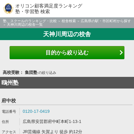
オリコン顧客満足度ランキング
塾・学習塾 検索
塾、スクールのランキング・比較
校舎検索
広島県の駅・市区町村から探す
天神川周辺の校舎一覧
天神川周辺の校舎
目的から絞り込む
高校受験： 集団塾
の絞り込み
鴎州塾
府中校
0120-17-0419
広島県安芸郡府中町本町1-13-1
JR芸備線 矢賀より 徒歩 約12分