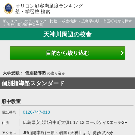
オリコン顧客満足度ランキング
塾・学習塾 検索
塾、スクールのランキング・比較
校舎検索
広島県の駅・市区町村から探す
天神川周辺の校舎一覧
天神川周辺の校舎
目的から絞り込む
大学受験： 個別指導塾
の絞り込み
個別指導塾スタンダード
府中教室
0120-747-818
広島県安芸郡府中町大須1-17-12 コーポケイ&エッチ2F
JR山陽本線(三原～岩国) 天神川より 徒歩 約5分