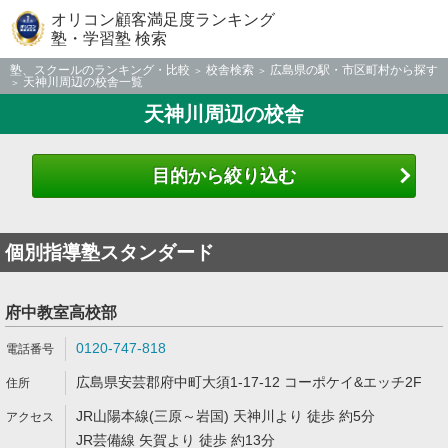
オリコン顧客満足度ランキング
塾・学習塾 検索
塾、スクールのランキング・比較
校舎検索
広島県の駅・市区町村から探す
天神川周辺の校舎一覧
天神川周辺の校舎
目的から絞り込む
個別指導塾スタンダード
府中教室高校部
0120-747-818
広島県安芸郡府中町大須1-17-12 コーポケイ&エッチ2F
JR山陽本線(三原～岩国) 天神川より 徒歩 約5分
JR芸備線 矢賀より 徒歩 約13分