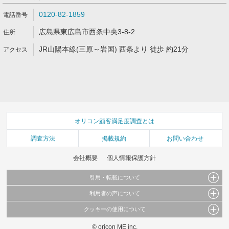
0120-82-1859
広島県東広島市西条中央3-8-2
JR山陽本線(三原～岩国) 西条より 徒歩 約21分
オリコン顧客満足度調査とは
調査方法
掲載規約
お問い合わせ
会社概要
個人情報保護方針
引用・転載について
利用者の声について
当サイトで公開されている情報（文字、写真、イラスト、画像データ等）及びこれらの配
置・編集および構造などについての著作権は株式会社oricon MEに帰属しております。
クッキーの使用について
当サイトに掲載している内容はすべてサービスの利用者が提出された見解・感想です。
これらの情報を権利者の許可なく無断転載・複製などの二次利用を行うことは固く禁じて
弊社が内容について正確性を含め一切保証するものではありません。
おります。
© oricon ME inc.
このサイトでは Cookie を使用して、ユーザーに合わせたコンテンツや広告の表示、ソー