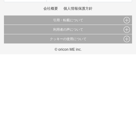
会社概要
個人情報保護方針
引用・転載について
利用者の声について
当サイトで公開されている情報（文字、写真、イラスト、画像データ等）及びこれらの配
置・編集および構造などについての著作権は株式会社oricon MEに帰属しております。
クッキーの使用について
当サイトに掲載している内容はすべてサービスの利用者が提出された見解・感想です。
これらの情報を権利者の許可なく無断転載・複製などの二次利用を行うことは固く禁じて
弊社が内容について正確性を含め一切保証するものではありません。
おります。
© oricon ME inc.
このサイトでは Cookie を使用して、ユーザーに合わせたコンテンツや広告の表示、ソー
弊社の見解・ 意見ではないことをご理解いただいた上でご覧ください。
シャル メディア機能の提供、広告の表示回数やクリック数の測定を行っています。
また、ユーザーによるサイトの利用状況についても情報を収集し、ソーシャル メディア
や広告配信、データ解析の各パートナーに提供しています。
各パートナーは、この情報とユーザーが各パートナーに提供した他の情報や、ユーザーが
各パートナーのサービスを使用したときに収集した他の情報を組み合わせて使用すること
があります。