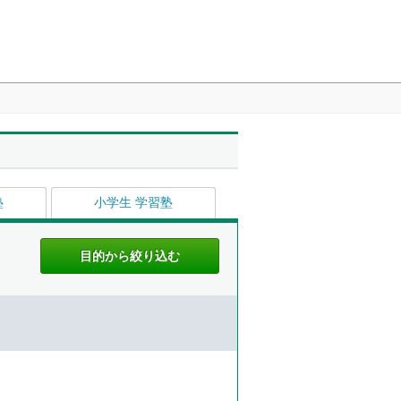
塾
小学生 学習塾