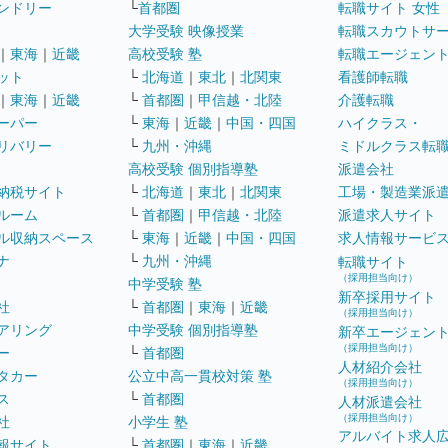
ンドリー
└
首都圏
転職サイト 女性
大学受験 映像授業
転職スカウトサ
｜
東海
｜
近畿
高校受験 塾
転職エージェン
ット
└
北海道
｜
東北
｜
北関東
看護師転職
｜
東海
｜
近畿
└
首都圏
｜
甲信越・北陸
介護転職
ーパー
└
東海
｜
近畿
｜
中国・四国
ハイクラス・
リバリー
└
九州・沖縄
ミドルクラス転
高校受験 個別指導塾
派遣会社
納税サイト
└
北海道
｜
東北
｜
北関東
工場・製造業派
ルーム
└
首都圏
｜
甲信越・北陸
派遣求人サイト
ル収納スペース
└
東海
｜
近畿
｜
中国・四国
求人情報サービ
ナ
└
九州・沖縄
転職サイト
（採用担当向け）
中学受験 塾
新卒採用サイト
社
└
首都圏
｜
東海
｜
近畿
（採用担当向け）
アリング
中学受験 個別指導塾
新卒エージェン
（採用担当向け）
ー
└
首都圏
人材紹介会社
タカー
公立中高一貫校対策 塾
（採用担当向け）
ス
└
首都圏
人材派遣会社
（採用担当向け）
社
小学生 塾
アルバイト求人
報サイト
└
首都圏
｜
東海
｜
近畿