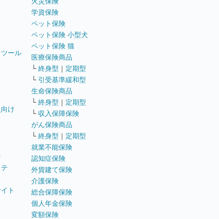
火災保険
学資保険
ペット保険
ペット保険 小型犬
ペット保険 猫
トツール
医療保険商品
└
終身型
｜
定期型
└
引受基準緩和型
生命保険商品
└
終身型
｜
定期型
員向け
└
収入保障保険
がん保険商品
└
終身型
｜
定期型
就業不能保険
テ
認知症保険
ステ
外貨建て保険
介護保険
サイト
総合保障保険
個人年金保険
変額保険