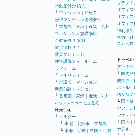
ブランド
不動産仲介 購入
オフィス
└
マンション
｜
戸建て
オフィス
分譲マンション管理会社
オフィス
└
首都圏
｜
東海
｜
近畿
｜
九州
福利厚生
マンション大規模修繕
電力会社
不動産仲介 賃貸
子ども見
賃貸情報サイト
賃貸マンション
トラベル
住宅設備ショールーム
旅行予約
リフォーム
└
国内旅
└
フルリフォーム
航空券比
└
戸建て
｜
マンション
ホテル比
新築分譲マンション
格安航空券
└
首都圏
｜
東海
｜
近畿
｜
九州
└
国内線
ハウスメーカー 注文住宅
ツアー比
建売住宅
アクティ
└
ビルダー
└
国内
｜
└
東北
｜
北関東
｜
首都圏
ホテル
└
東海
｜
近畿
｜
中国・四国