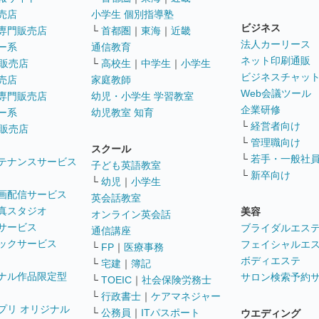
売店
小学生 個別指導塾
ビジネス
専門販売店
└
首都圏
｜
東海
｜
近畿
法人カーリース
ー系
通信教育
ネット印刷通販
販売店
└
高校生
｜
中学生
｜
小学生
ビジネスチャッ
売店
家庭教師
Web会議ツール
専門販売店
幼児・小学生 学習教室
企業研修
ー系
幼児教室 知育
└
経営者向け
販売店
└
管理職向け
スクール
└
若手・一般社
テナンスサービス
子ども英語教室
└
新卒向け
└
幼児
｜
小学生
画配信サービス
英会話教室
真スタジオ
美容
オンライン英会話
サービス
ブライダルエス
通信講座
ックサービス
フェイシャルエ
└
FP
｜
医療事務
ボディエステ
└
宅建
｜
簿記
ナル作品限定型
サロン検索予約
└
TOEIC
｜
社会保険労務士
└
行政書士
｜
ケアマネジャー
プリ オリジナル
└
公務員
｜
ITパスポート
ウエディング