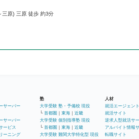
三原) 三原 徒歩 約3分
塾
人材
ーサーバー
大学受験 塾・予備校 現役
就活エージェン
└
首都圏
｜
東海
｜
近畿
就活サイト
ーサーバー
大学受験 個別指導塾 現役
逆求人型就活サ
サービス
└
首都圏
｜
東海
｜
近畿
アルバイト情報
リーニング
大学受験 難関大学特化型 現役
転職サイト