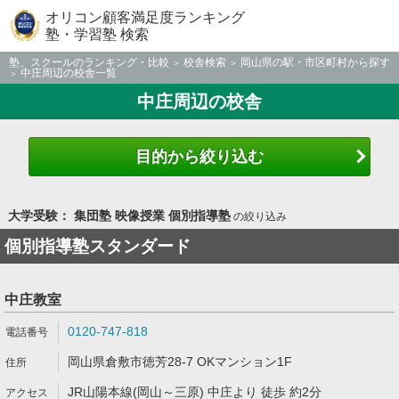
オリコン顧客満足度ランキング
塾・学習塾 検索
塾、スクールのランキング・比較
校舎検索
岡山県の駅・市区町村から探す
中庄周辺の校舎一覧
中庄周辺の校舎
目的から絞り込む
大学受験： 集団塾 映像授業 個別指導塾
の絞り込み
個別指導塾スタンダード
中庄教室
0120-747-818
岡山県倉敷市徳芳28-7 OKマンション1F
JR山陽本線(岡山～三原) 中庄より 徒歩 約2分