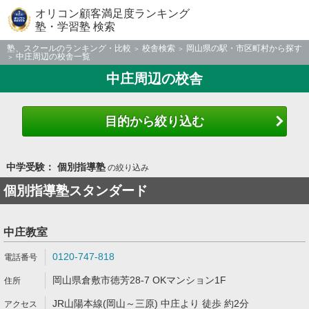
オリコン顧客満足度ランキング
塾・学習塾 検索
塾、スクールのランキング・比較
校舎検索
岡山県の駅・市区町村から探す
中庄周辺の校舎一覧
中庄周辺の校舎
目的から絞り込む
中学受験： 個別指導塾
の絞り込み
個別指導塾スタンダード
中庄教室
0120-747-818
岡山県倉敷市徳芳28-7 OKマンション1F
JR山陽本線(岡山～三原) 中庄より 徒歩 約2分