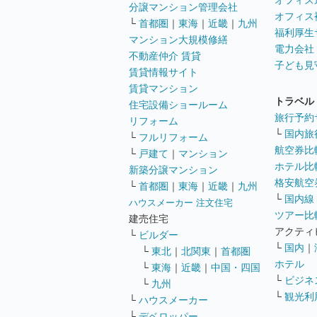
オフィス
分譲マンション管理会社
オフィス
└
首都圏
｜
東海
｜
近畿
｜
九州
福利厚生
マンション大規模修繕
電力会社
不動産仲介 賃貸
子ども見
賃貸情報サイト
賃貸マンション
トラベル
住宅設備ショールーム
旅行予約
リフォーム
└
国内旅
└
フルリフォーム
航空券比
└
戸建て
｜
マンション
ホテル比
新築分譲マンション
格安航空券
└
首都圏
｜
東海
｜
近畿
｜
九州
└
国内線
ハウスメーカー 注文住宅
ツアー比
建売住宅
アクティ
└
ビルダー
└
国内
｜
└
東北
｜
北関東
｜
首都圏
ホテル
└
東海
｜
近畿
｜
中国・四国
└
ビジネ
└
九州
└
観光利
└
ハウスメーカー
└
デベロッパー