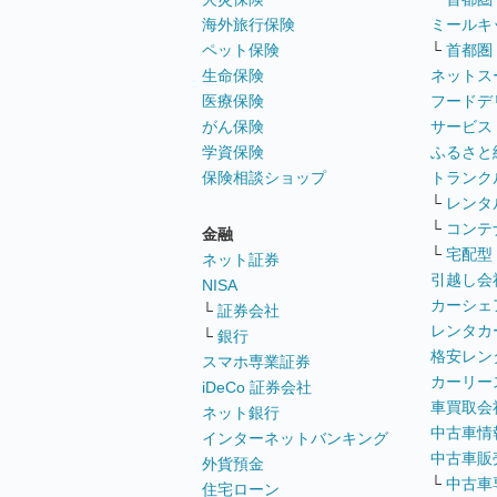
海外旅行保険
ミールキ
ペット保険
└
首都圏
生命保険
ネットス
医療保険
フードデ
がん保険
サービス
学資保険
ふるさと
保険相談ショップ
トランク
└
レンタ
└
コンテ
金融
└
宅配型
ネット証券
引越し会
NISA
カーシェ
└
証券会社
レンタカ
└
銀行
格安レン
スマホ専業証券
カーリー
iDeCo 証券会社
車買取会
ネット銀行
中古車情
インターネットバンキング
中古車販
外貨預金
└
中古車
住宅ローン