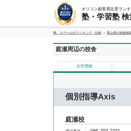
オリコン顧客満足度ランキ
塾・学習塾 検
塾、スクールのランキング・比較
岡山県の路線検
庭瀬周辺の校舎
大学受験
個別指導Axis
庭瀬校
086-293-7331