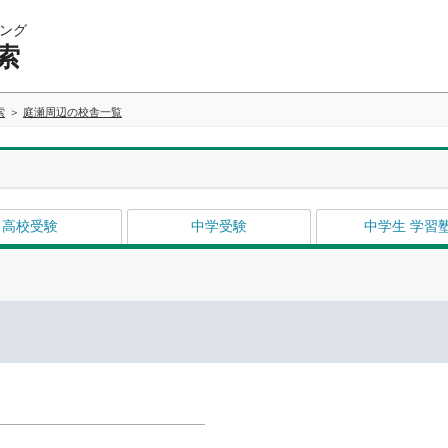
ング
索
索
庭瀬周辺の校舎一覧
高校受験
中学受験
中学生 学習