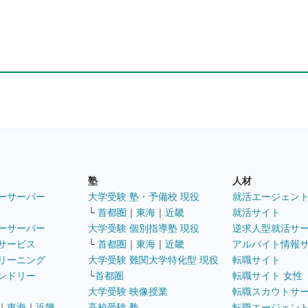
塾
人材
ーサーバー
大学受験 塾・予備校 現役
就活エージェン
└
首都圏
｜
東海
｜
近畿
就活サイト
ーサーバー
大学受験 個別指導塾 現役
逆求人型就活サ
サービス
└
首都圏
｜
東海
｜
近畿
アルバイト情報
リーニング
大学受験 難関大学特化型 現役
転職サイト
ンドリー
└
首都圏
転職サイト 女性
大学受験 映像授業
転職スカウトサ
｜
東海
｜
近畿
高校受験 塾
転職エージェン