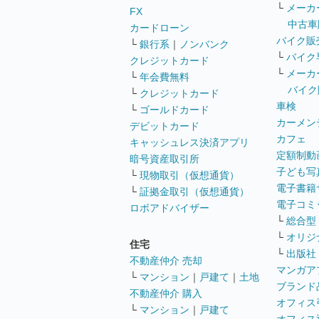
└
メーカ
FX
中古車
カードローン
バイク販
└
銀行系
｜
ノンバンク
└
バイク
クレジットカード
└
メーカ
└
年会費無料
バイク
└
クレジットカード
車検
└
ゴールドカード
カーメン
デビットカード
カフェ
キャッシュレス決済アプリ
定額制動
暗号資産取引所
子ども写
└
現物取引（仮想通貨）
電子書籍
└
証拠金取引（仮想通貨）
電子コミ
ロボアドバイザー
└
総合型
└
オリジ
住宅
└
出版社
不動産仲介 売却
マンガア
└
マンション
｜
戸建て
｜
土地
ブランド
不動産仲介 購入
オフィス
└
マンション
｜
戸建て