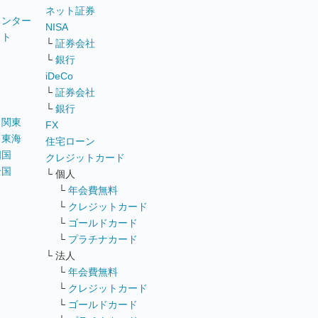
ネット証券
ウンター
NISA
イト
└
証券会社
リ
└
銀行
iDeCo
└
証券会社
└
銀行
｜
関東
FX
｜
東海
住宅ローン
四国
クレジットカード
全国
└ 個人
ス
└
年会費無料
└
クレジットカード
└
ゴールドカード
└
プラチナカード
└ 法人
└
年会費無料
└
クレジットカード
└
ゴールドカード