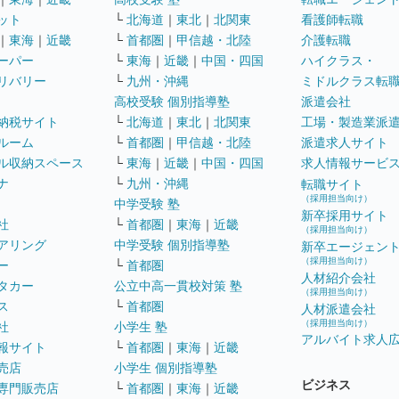
ット
└
北海道
｜
東北
｜
北関東
看護師転職
｜
東海
｜
近畿
└
首都圏
｜
甲信越・北陸
介護転職
ーパー
└
東海
｜
近畿
｜
中国・四国
ハイクラス・
リバリー
└
九州・沖縄
ミドルクラス転
高校受験 個別指導塾
派遣会社
納税サイト
└
北海道
｜
東北
｜
北関東
工場・製造業派
ルーム
└
首都圏
｜
甲信越・北陸
派遣求人サイト
ル収納スペース
└
東海
｜
近畿
｜
中国・四国
求人情報サービ
ナ
└
九州・沖縄
転職サイト
（採用担当向け）
中学受験 塾
新卒採用サイト
社
└
首都圏
｜
東海
｜
近畿
（採用担当向け）
アリング
中学受験 個別指導塾
新卒エージェン
（採用担当向け）
ー
└
首都圏
人材紹介会社
タカー
公立中高一貫校対策 塾
（採用担当向け）
ス
└
首都圏
人材派遣会社
（採用担当向け）
社
小学生 塾
アルバイト求人
報サイト
└
首都圏
｜
東海
｜
近畿
売店
小学生 個別指導塾
ビジネス
専門販売店
└
首都圏
｜
東海
｜
近畿