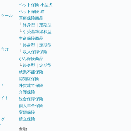
ペット保険 小型犬
ペット保険 猫
トツール
医療保険商品
└
終身型
｜
定期型
└
引受基準緩和型
生命保険商品
└
終身型
｜
定期型
員向け
└
収入保障保険
がん保険商品
└
終身型
｜
定期型
就業不能保険
テ
認知症保険
ステ
外貨建て保険
介護保険
サイト
総合保障保険
個人年金保険
変額保険
積立保険
ング
グ
金融