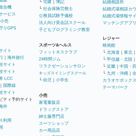
通販
└
宅建
｜
簿記
結婚相談所
複合機
└
社会保険労務士
結婚式場相談カ
サービス
公務員試験予備校
結婚式場情報サ
 小売
法人向け英会話スクール
マッチングアプ
守りGPS
子どもプログラミング教室
レジャー
スポーツ&ヘルス
映画館
サイト
フィットネスクラブ
└
北海道
｜
東北
行
｜
海外旅行
24時間ジム
└
甲信越・北陸
較サイト
リラクゼーションサロン
└
近畿
｜
中国・
較サイト
キッズスイミングスクール
└
九州・沖縄
｜
 LCC
└
幼児
｜
小学生
カラオケボック
｜
国際線
テーマパーク
較サイト
小売
ビティ予約サイト
家電量販店
海外
ドラッグストア
紳士服専門店
ス利用
スーツショップ
用
カー用品店