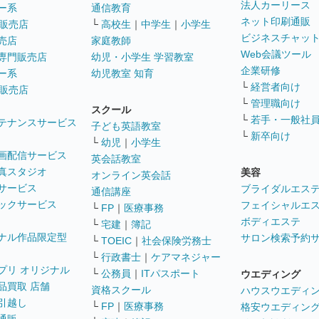
法人カーリース
ー系
通信教育
ネット印刷通販
販売店
└
高校生
｜
中学生
｜
小学生
ビジネスチャッ
売店
家庭教師
Web会議ツール
専門販売店
幼児・小学生 学習教室
企業研修
ー系
幼児教室 知育
└
経営者向け
販売店
└
管理職向け
スクール
└
若手・一般社
テナンスサービス
子ども英語教室
└
新卒向け
└
幼児
｜
小学生
画配信サービス
英会話教室
真スタジオ
美容
オンライン英会話
サービス
ブライダルエス
通信講座
ックサービス
フェイシャルエ
└
FP
｜
医療事務
ボディエステ
└
宅建
｜
簿記
ナル作品限定型
サロン検索予約
└
TOEIC
｜
社会保険労務士
└
行政書士
｜
ケアマネジャー
プリ オリジナル
└
公務員
｜
ITパスポート
ウエディング
品買取 店舗
資格スクール
ハウスウエディ
引越し
└
FP
｜
医療事務
格安ウエディン