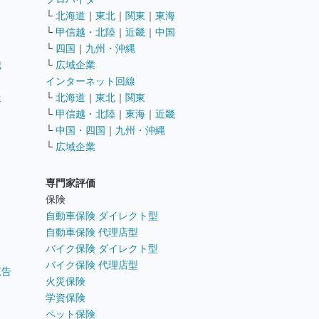
└
北海道
｜
東北
｜
関東
｜
東海
└
甲信越・北陸
｜
近畿
｜
中国
└
四国
｜
九州・沖縄
職
└
広域企業
インターネット回線
遣
└
北海道
｜
東北
｜
関東
└
甲信越・北陸
｜
東海
｜
近畿
ス
└
中国・四国
｜
九州・沖縄
└
広域企業
専門家評価
ト
保険
自動車保険 ダイレクト型
自動車保険 代理店型
バイク保険 ダイレクト型
バイク保険 代理店型
広告
火災保険
学資保険
ペット保険