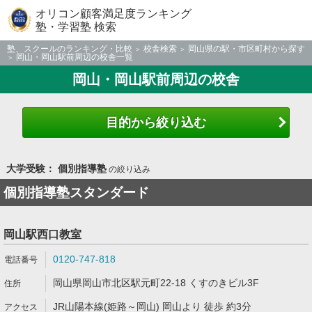
オリコン顧客満足度ランキング
塾・学習塾 検索
塾、スクールのランキング・比較
校舎検索
岡山県の駅・市区町村から探す
岡山・岡山駅前周辺の校舎一覧
岡山・岡山駅前周辺の校舎
目的から絞り込む
大学受験： 個別指導塾
の絞り込み
個別指導塾スタンダード
岡山駅西口教室
0120-747-818
岡山県岡山市北区駅元町22-18 くすのきビル3F
JR山陽本線(姫路～岡山) 岡山より 徒歩 約3分