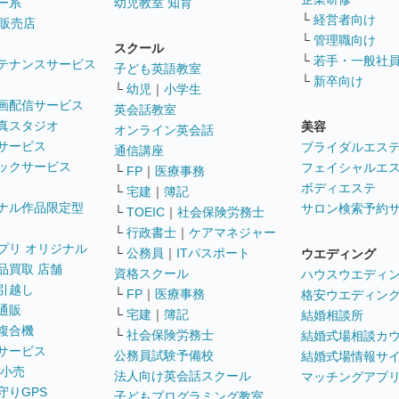
ー系
幼児教室 知育
└
経営者向け
販売店
└
管理職向け
スクール
└
若手・一般社
テナンスサービス
子ども英語教室
└
新卒向け
└
幼児
｜
小学生
画配信サービス
英会話教室
真スタジオ
美容
オンライン英会話
サービス
ブライダルエス
通信講座
ックサービス
フェイシャルエ
└
FP
｜
医療事務
ボディエステ
└
宅建
｜
簿記
ナル作品限定型
サロン検索予約
└
TOEIC
｜
社会保険労務士
└
行政書士
｜
ケアマネジャー
プリ オリジナル
└
公務員
｜
ITパスポート
ウエディング
品買取 店舗
資格スクール
ハウスウエディ
引越し
└
FP
｜
医療事務
格安ウエディン
通販
└
宅建
｜
簿記
結婚相談所
複合機
└
社会保険労務士
結婚式場相談カ
サービス
公務員試験予備校
結婚式場情報サ
 小売
法人向け英会話スクール
マッチングアプ
守りGPS
子どもプログラミング教室