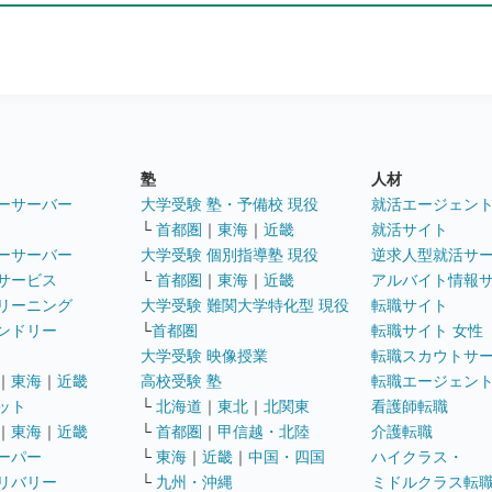
塾
人材
ーサーバー
大学受験 塾・予備校 現役
就活エージェン
└
首都圏
｜
東海
｜
近畿
就活サイト
ーサーバー
大学受験 個別指導塾 現役
逆求人型就活サ
サービス
└
首都圏
｜
東海
｜
近畿
アルバイト情報
リーニング
大学受験 難関大学特化型 現役
転職サイト
ンドリー
└
首都圏
転職サイト 女性
大学受験 映像授業
転職スカウトサ
｜
東海
｜
近畿
高校受験 塾
転職エージェン
ット
└
北海道
｜
東北
｜
北関東
看護師転職
｜
東海
｜
近畿
└
首都圏
｜
甲信越・北陸
介護転職
ーパー
└
東海
｜
近畿
｜
中国・四国
ハイクラス・
リバリー
└
九州・沖縄
ミドルクラス転