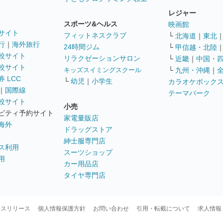
レジャー
スポーツ&ヘルス
映画館
サイト
フィットネスクラブ
└
北海道
｜
東北
行
｜
海外旅行
24時間ジム
└
甲信越・北陸
較サイト
リラクゼーションサロン
└
近畿
｜
中国・
較サイト
キッズスイミングスクール
└
九州・沖縄
｜
 LCC
└
幼児
｜
小学生
カラオケボック
｜
国際線
テーマパーク
較サイト
小売
ビティ予約サイト
家電量販店
海外
ドラッグストア
紳士服専門店
ス利用
スーツショップ
用
カー用品店
タイヤ専門店
ースリリース
個人情報保護方針
お問い合わせ
引用・転載について
求人情報