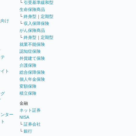
└
引受基準緩和型
生命保険商品
└
終身型
｜
定期型
員向け
└
収入保障保険
がん保険商品
└
終身型
｜
定期型
就業不能保険
テ
認知症保険
ステ
外貨建て保険
介護保険
サイト
総合保障保険
個人年金保険
変額保険
積立保険
ング
グ
金融
ネット証券
ウンター
NISA
イト
└
証券会社
リ
└
銀行