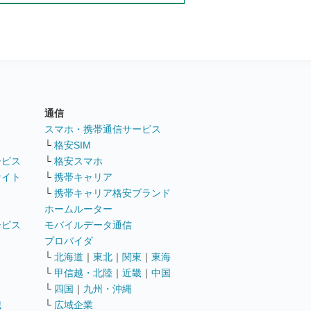
通信
ト
スマホ・携帯通信サービス
└
格安SIM
ービス
└
格安スマホ
サイト
└
携帯キャリア
└
携帯キャリア格安ブランド
ホームルーター
ービス
モバイルデータ通信
ト
プロバイダ
└
北海道
｜
東北
｜
関東
｜
東海
└
甲信越・北陸
｜
近畿
｜
中国
└
四国
｜
九州・沖縄
職
└
広域企業