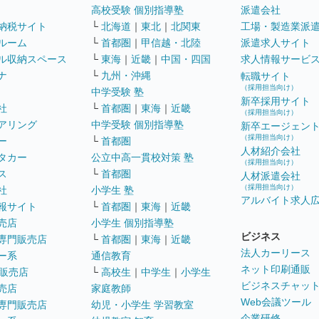
高校受験 個別指導塾
派遣会社
納税サイト
└
北海道
｜
東北
｜
北関東
工場・製造業派
ルーム
└
首都圏
｜
甲信越・北陸
派遣求人サイト
ル収納スペース
└
東海
｜
近畿
｜
中国・四国
求人情報サービ
ナ
└
九州・沖縄
転職サイト
（採用担当向け）
中学受験 塾
新卒採用サイト
社
└
首都圏
｜
東海
｜
近畿
（採用担当向け）
アリング
中学受験 個別指導塾
新卒エージェン
（採用担当向け）
ー
└
首都圏
人材紹介会社
タカー
公立中高一貫校対策 塾
（採用担当向け）
ス
└
首都圏
人材派遣会社
（採用担当向け）
社
小学生 塾
アルバイト求人
報サイト
└
首都圏
｜
東海
｜
近畿
売店
小学生 個別指導塾
ビジネス
専門販売店
└
首都圏
｜
東海
｜
近畿
法人カーリース
ー系
通信教育
ネット印刷通販
販売店
└
高校生
｜
中学生
｜
小学生
ビジネスチャッ
売店
家庭教師
Web会議ツール
専門販売店
幼児・小学生 学習教室
企業研修