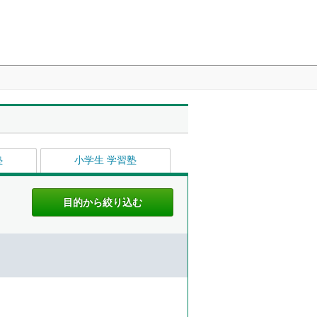
塾
小学生 学習塾