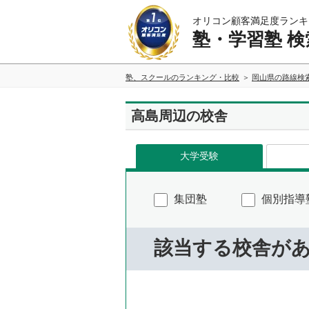
オリコン顧客満足度ランキ
塾・学習塾 検
塾、スクールのランキング・比較
岡山県の路線検
高島周辺の校舎
大学受験
集団塾
個別指導
該当する校舎が