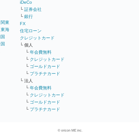
iDeCo
└
証券会社
└
銀行
｜
関東
FX
｜
東海
住宅ローン
四国
クレジットカード
全国
└ 個人
ス
└
年会費無料
└
クレジットカード
└
ゴールドカード
└
プラチナカード
└ 法人
└
年会費無料
└
クレジットカード
└
ゴールドカード
└
プラチナカード
© oricon ME inc.