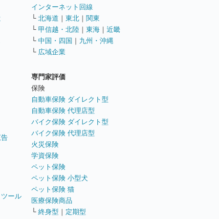
インターネット回線
遣
└
北海道
｜
東北
｜
関東
└
甲信越・北陸
｜
東海
｜
近畿
ス
└
中国・四国
｜
九州・沖縄
└
広域企業
専門家評価
ト
保険
自動車保険 ダイレクト型
自動車保険 代理店型
バイク保険 ダイレクト型
バイク保険 代理店型
広告
火災保険
学資保険
ペット保険
ペット保険 小型犬
ペット保険 猫
トツール
医療保険商品
└
終身型
｜
定期型