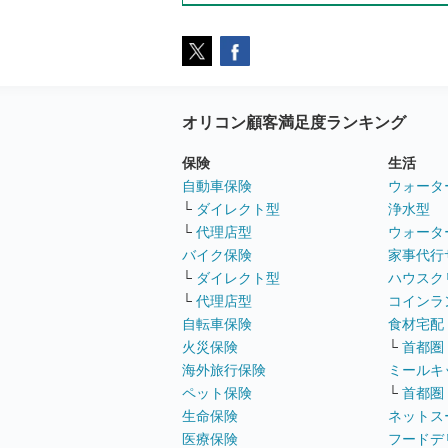
オリコン顧客満足度ランキング
保険
生活
自動車保険
ウォータ
└
ダイレクト型
浄水型
└
代理店型
ウォータ
バイク保険
家事代行
└
ダイレクト型
ハウスク
└
代理店型
コインラ
自転車保険
食材宅配
火災保険
└
首都圏
海外旅行保険
ミールキ
ペット保険
└
首都圏
生命保険
ネットス
医療保険
フードデ