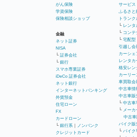
がん保険
サービス
学資保険
ふるさと
保険相談ショップ
トランク
└
レンタ
└
コンテ
金融
└
宅配型
ネット証券
引越し会
NISA
カーシェ
└
証券会社
レンタカ
└
銀行
格安レン
スマホ専業証券
カーリー
iDeCo 証券会社
車買取会
ネット銀行
中古車情
インターネットバンキング
中古車販
外貨預金
└
中古車
住宅ローン
└
メーカ
FX
中古車
カードローン
バイク販
└
銀行系
｜
ノンバンク
└
バイク
クレジットカード