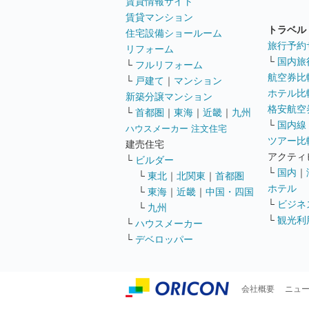
賃貸情報サイト
賃貸マンション
トラベル
住宅設備ショールーム
旅行予約
リフォーム
└
国内旅
└
フルリフォーム
航空券比
└
戸建て
｜
マンション
ホテル比
新築分譲マンション
格安航空券
└
首都圏
｜
東海
｜
近畿
｜
九州
└
国内線
ハウスメーカー 注文住宅
ツアー比
建売住宅
アクティ
└
ビルダー
└
国内
｜
└
東北
｜
北関東
｜
首都圏
ホテル
└
東海
｜
近畿
｜
中国・四国
└
ビジネ
└
九州
└
観光利
└
ハウスメーカー
└
デベロッパー
会社概要
ニュ