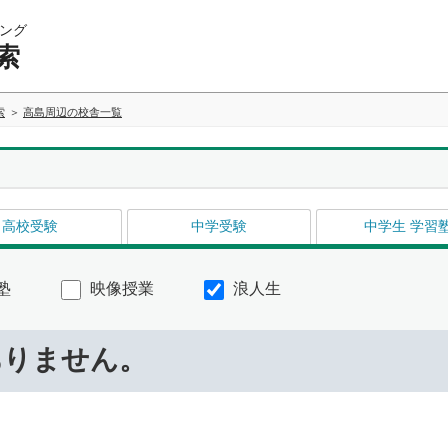
ング
索
索
高島周辺の校舎一覧
高校受験
中学受験
中学生 学習
塾
映像授業
浪人生
ありません。