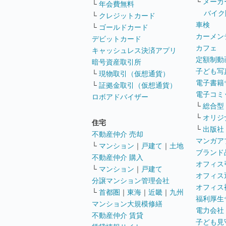
└
メーカ
└
年会費無料
バイク
└
クレジットカード
車検
└
ゴールドカード
カーメン
デビットカード
カフェ
キャッシュレス決済アプリ
定額制動
暗号資産取引所
子ども写
└
現物取引（仮想通貨）
電子書籍
└
証拠金取引（仮想通貨）
電子コミ
ロボアドバイザー
└
総合型
└
オリジ
住宅
└
出版社
不動産仲介 売却
マンガア
└
マンション
｜
戸建て
｜
土地
ブランド
不動産仲介 購入
オフィス
└
マンション
｜
戸建て
オフィス
分譲マンション管理会社
オフィス
└
首都圏
｜
東海
｜
近畿
｜
九州
福利厚生
マンション大規模修繕
電力会社
不動産仲介 賃貸
子ども見