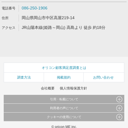
086-250-1906
岡山県岡山市中区高屋219-14
JR山陽本線(姫路～岡山) 高島より 徒歩 約18分
オリコン顧客満足度調査とは
調査方法
掲載規約
お問い合わせ
会社概要
個人情報保護方針
引用・転載について
利用者の声について
当サイトで公開されている情報（文字、写真、イラスト、画像データ等）及びこれらの配
置・編集および構造などについての著作権は株式会社oricon MEに帰属しております。
クッキーの使用について
当サイトに掲載している内容はすべてサービスの利用者が提出された見解・感想です。
これらの情報を権利者の許可なく無断転載・複製などの二次利用を行うことは固く禁じて
弊社が内容について正確性を含め一切保証するものではありません。
おります。
© oricon ME inc.
このサイトでは Cookie を使用して、ユーザーに合わせたコンテンツや広告の表示、ソー