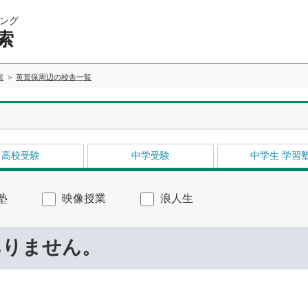
ング
索
索
英賀保周辺の校舎一覧
高校受験
中学受験
中学生 学習
塾
映像授業
浪人生
ありません。