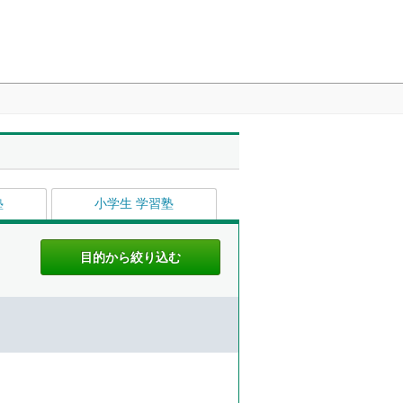
塾
小学生 学習塾