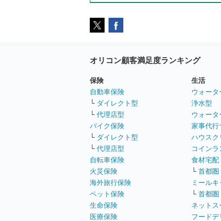
オリコン顧客満足度ランキング
保険
生活
自動車保険
ウォータ
└
ダイレクト型
浄水型
└
代理店型
ウォータ
バイク保険
家事代行
└
ダイレクト型
ハウスク
└
代理店型
コインラ
自転車保険
食材宅配
火災保険
└
首都圏
海外旅行保険
ミールキ
ペット保険
└
首都圏
生命保険
ネットス
医療保険
フードデ