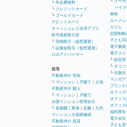
└
メーカ
└
年会費無料
バイク
└
クレジットカード
車検
└
ゴールドカード
カーメン
デビットカード
カフェ
キャッシュレス決済アプリ
定額制動
暗号資産取引所
子ども写
└
現物取引（仮想通貨）
電子書籍
└
証拠金取引（仮想通貨）
電子コミ
ロボアドバイザー
└
総合型
└
オリジ
住宅
└
出版社
不動産仲介 売却
マンガア
└
マンション
｜
戸建て
｜
土地
ブランド
不動産仲介 購入
オフィス
└
マンション
｜
戸建て
オフィス
分譲マンション管理会社
オフィス
└
首都圏
｜
東海
｜
近畿
｜
九州
福利厚生
マンション大規模修繕
電力会社
不動産仲介 賃貸
子ども見