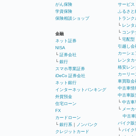
がん保険
サービス
学資保険
ふるさと
保険相談ショップ
トランク
└
レンタ
└
コンテ
金融
└
宅配型
ネット証券
引越し会
NISA
カーシェ
└
証券会社
レンタカ
└
銀行
格安レン
スマホ専業証券
カーリー
iDeCo 証券会社
車買取会
ネット銀行
中古車情
インターネットバンキング
中古車販
外貨預金
└
中古車
住宅ローン
└
メーカ
FX
中古車
カードローン
バイク販
└
銀行系
｜
ノンバンク
└
バイク
クレジットカード