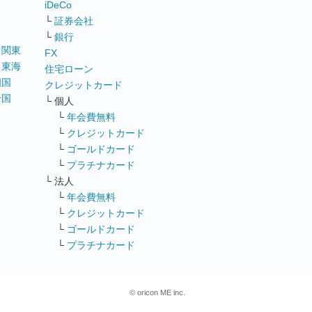
iDeCo
└
証券会社
└
銀行
｜
関東
FX
｜
東海
住宅ローン
四国
クレジットカード
全国
└ 個人
ス
└
年会費無料
└
クレジットカード
└
ゴールドカード
└
プラチナカード
└ 法人
└
年会費無料
└
クレジットカード
└
ゴールドカード
└
プラチナカード
© oricon ME inc.