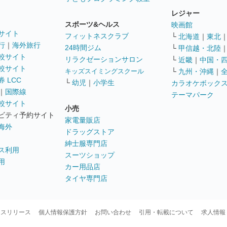
レジャー
スポーツ&ヘルス
映画館
サイト
フィットネスクラブ
└
北海道
｜
東北
行
｜
海外旅行
24時間ジム
└
甲信越・北陸
較サイト
リラクゼーションサロン
└
近畿
｜
中国・
較サイト
キッズスイミングスクール
└
九州・沖縄
｜
 LCC
└
幼児
｜
小学生
カラオケボック
｜
国際線
テーマパーク
較サイト
小売
ビティ予約サイト
家電量販店
海外
ドラッグストア
紳士服専門店
ス利用
スーツショップ
用
カー用品店
タイヤ専門店
ースリリース
個人情報保護方針
お問い合わせ
引用・転載について
求人情報