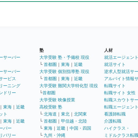
塾
人材
ーサーバー
大学受験 塾・予備校 現役
就活エージェン
└
首都圏
｜
東海
｜
近畿
就活サイト
ーサーバー
大学受験 個別指導塾 現役
逆求人型就活サ
サービス
└
首都圏
｜
東海
｜
近畿
アルバイト情報
リーニング
大学受験 難関大学特化型 現役
転職サイト
ンドリー
└
首都圏
転職サイト 女性
大学受験 映像授業
転職スカウトサ
｜
東海
｜
近畿
高校受験 塾
転職エージェン
ット
└
北海道
｜
東北
｜
北関東
看護師転職
｜
東海
｜
近畿
└
首都圏
｜
甲信越・北陸
介護転職
ーパー
└
東海
｜
近畿
｜
中国・四国
ハイクラス・
リバリー
└
九州・沖縄
ミドルクラス転