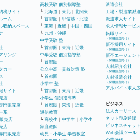
高校受験 個別指導塾
派遣会社
納税サイト
└
北海道
｜
東北
｜
北関東
工場・製造業派
ルーム
└
首都圏
｜
甲信越・北陸
派遣求人サイト
ル収納スペース
└
東海
｜
近畿
｜
中国・四国
求人情報サービ
ナ
└
九州・沖縄
転職サイト
（採用担当向け）
中学受験 塾
新卒採用サイト
社
└
首都圏
｜
東海
｜
近畿
（採用担当向け）
アリング
中学受験 個別指導塾
新卒エージェン
（採用担当向け）
ー
└
首都圏
人材紹介会社
タカー
公立中高一貫校対策 塾
（採用担当向け）
ス
└
首都圏
人材派遣会社
（採用担当向け）
社
小学生 塾
アルバイト求人
報サイト
└
首都圏
｜
東海
｜
近畿
売店
小学生 個別指導塾
ビジネス
専門販売店
└
首都圏
｜
東海
｜
近畿
法人カーリース
ー系
通信教育
ネット印刷通販
販売店
└
高校生
｜
中学生
｜
小学生
ビジネスチャッ
売店
家庭教師
Web会議ツール
専門販売店
幼児・小学生 学習教室
企業研修