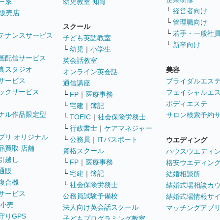
ー系
幼児教室 知育
└
経営者向け
販売店
└
管理職向け
スクール
└
若手・一般社
テナンスサービス
子ども英語教室
└
新卒向け
└
幼児
｜
小学生
画配信サービス
英会話教室
真スタジオ
美容
オンライン英会話
サービス
ブライダルエス
通信講座
ックサービス
フェイシャルエ
└
FP
｜
医療事務
ボディエステ
└
宅建
｜
簿記
ナル作品限定型
サロン検索予約
└
TOEIC
｜
社会保険労務士
└
行政書士
｜
ケアマネジャー
プリ オリジナル
└
公務員
｜
ITパスポート
ウエディング
品買取 店舗
資格スクール
ハウスウエディ
引越し
└
FP
｜
医療事務
格安ウエディン
通販
└
宅建
｜
簿記
結婚相談所
複合機
└
社会保険労務士
結婚式場相談カ
サービス
公務員試験予備校
結婚式場情報サ
 小売
法人向け英会話スクール
マッチングアプ
守りGPS
子どもプログラミング教室