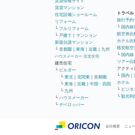
賃貸情報サイト
賃貸マンション
トラベル
住宅設備ショールーム
旅行予約
リフォーム
└
国内旅
└
フルリフォーム
航空券比
└
戸建て
｜
マンション
ホテル比
新築分譲マンション
格安航空券
└
首都圏
｜
東海
｜
近畿
｜
九州
└
国内線
ハウスメーカー 注文住宅
ツアー比
建売住宅
アクティ
└
ビルダー
└
国内
｜
└
東北
｜
北関東
｜
首都圏
ホテル
└
東海
｜
近畿
｜
中国・四国
└
ビジネ
└
九州
└
観光利
└
ハウスメーカー
└
デベロッパー
会社概要
ニュ