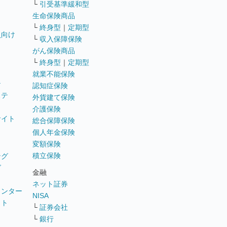
└
引受基準緩和型
生命保険商品
└
終身型
｜
定期型
員向け
└
収入保障保険
がん保険商品
└
終身型
｜
定期型
就業不能保険
テ
認知症保険
ステ
外貨建て保険
介護保険
サイト
総合保障保険
個人年金保険
変額保険
積立保険
ング
グ
金融
ネット証券
ウンター
NISA
イト
└
証券会社
リ
└
銀行