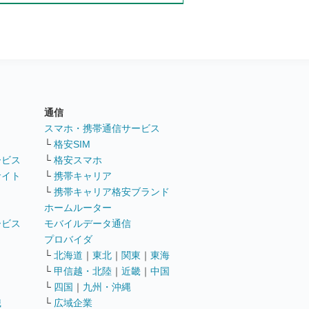
通信
ト
スマホ・携帯通信サービス
└
格安SIM
ービス
└
格安スマホ
サイト
└
携帯キャリア
└
携帯キャリア格安ブランド
ホームルーター
ービス
モバイルデータ通信
ト
プロバイダ
└
北海道
｜
東北
｜
関東
｜
東海
└
甲信越・北陸
｜
近畿
｜
中国
└
四国
｜
九州・沖縄
職
└
広域企業