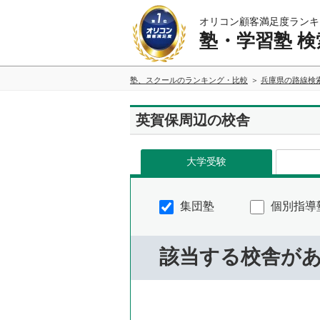
オリコン顧客満足度ランキ
塾・学習塾 検
塾、スクールのランキング・比較
兵庫県の路線検
英賀保周辺の校舎
大学受験
集団塾
個別指導
該当する校舎が