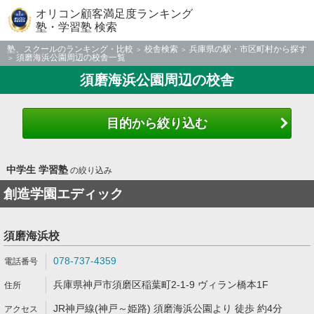
オリコン顧客満足度ランキング
塾・学習塾 検索
塾、スクールのランキング・比較
校舎検索
兵庫県の駅・市区町村から探す
須磨海浜公園周辺の校舎一覧
須磨海浜公園周辺の校舎
目的から絞り込む
中学生 学習塾
の絞り込み
創造学園エディック
須磨海浜校
078-737-4359
兵庫県神戸市須磨区稲葉町2-1-9 ヴィラン橋本1F
JR神戸線(神戸～姫路) 須磨海浜公園より 徒歩 約4分