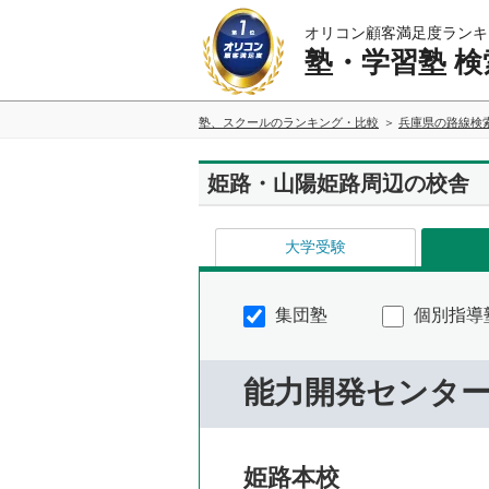
オリコン顧客満足度ランキ
塾・学習塾 検
塾、スクールのランキング・比較
兵庫県の路線検
姫路・山陽姫路周辺の校舎
大学受験
集団塾
個別指導
能力開発センタ
姫路本校