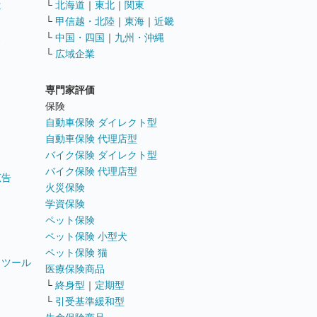
遣
└
北海道
｜
東北
｜
関東
└
甲信越・北陸
｜
東海
｜
近畿
ス
└
中国・四国
｜
九州・沖縄
└
広域企業
専門家評価
ト
保険
自動車保険 ダイレクト型
自動車保険 代理店型
バイク保険 ダイレクト型
バイク保険 代理店型
広告
火災保険
学資保険
ペット保険
ペット保険 小型犬
ペット保険 猫
トツール
医療保険商品
└
終身型
｜
定期型
└
引受基準緩和型