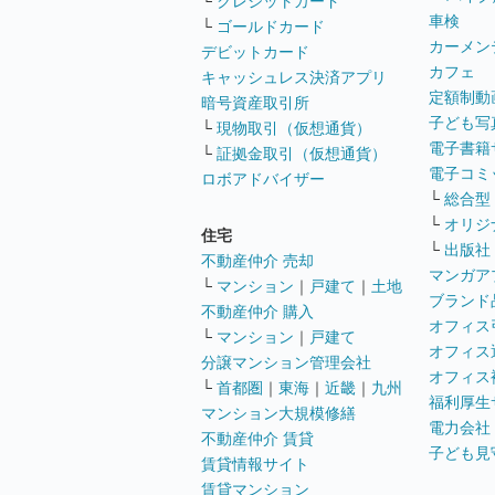
└
クレジットカード
車検
└
ゴールドカード
カーメン
デビットカード
カフェ
キャッシュレス決済アプリ
定額制動
暗号資産取引所
子ども写
└
現物取引（仮想通貨）
電子書籍
└
証拠金取引（仮想通貨）
電子コミ
ロボアドバイザー
└
総合型
└
オリジ
住宅
└
出版社
不動産仲介 売却
マンガア
└
マンション
｜
戸建て
｜
土地
ブランド
不動産仲介 購入
オフィス
└
マンション
｜
戸建て
オフィス
分譲マンション管理会社
オフィス
└
首都圏
｜
東海
｜
近畿
｜
九州
福利厚生
マンション大規模修繕
電力会社
不動産仲介 賃貸
子ども見
賃貸情報サイト
賃貸マンション