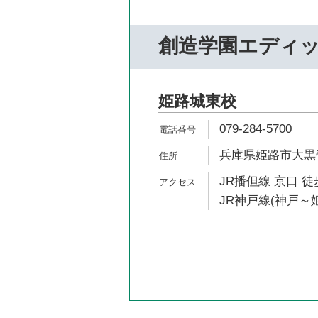
創造学園エディ
姫路城東校
079-284-5700
兵庫県姫路市大黒壱
JR播但線 京口 徒
JR神戸線(神戸～姫