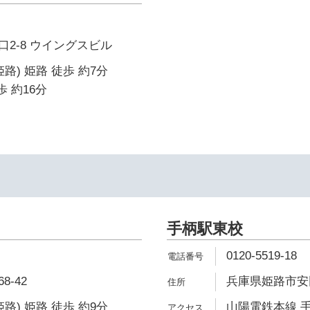
2-8 ウイングスビル
路) 姫路 徒歩 約7分
歩 約16分
手柄駅東校
0120-5519-18
-42
兵庫県姫路市安田
路) 姫路 徒歩 約9分
山陽電鉄本線 手