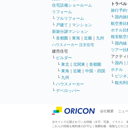
トラベル
住宅設備ショールーム
旅行予約
リフォーム
└
国内旅
└
フルリフォーム
航空券比
└
戸建て
｜
マンション
ホテル比
新築分譲マンション
格安航空券
└
首都圏
｜
東海
｜
近畿
｜
九州
└
国内線
ハウスメーカー 注文住宅
ツアー比
建売住宅
アクティ
└
ビルダー
└
国内
｜
└
東北
｜
北関東
｜
首都圏
ホテル
└
東海
｜
近畿
｜
中国・四国
└
ビジネ
└
九州
└
観光利
└
ハウスメーカー
└
デベロッパー
会社概要
ニュ
当サイトで公開されている情報（文字、写真、イラスト、画像
これらの情報を権利者の許可なく無断転載・複製などの二