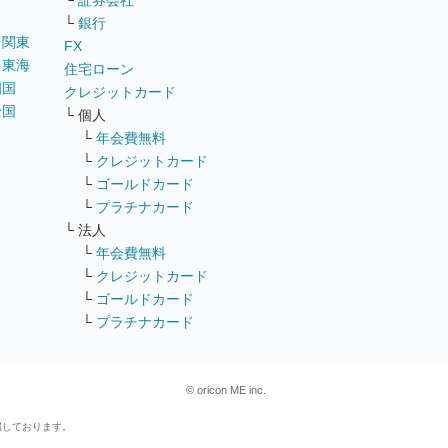
└
証券会社
└
銀行
｜
関東
FX
｜
東海
住宅ローン
四国
クレジットカード
全国
└ 個人
ス
└
年会費無料
└
クレジットカード
└
ゴールドカード
└
プラチナカード
└ 法人
└
年会費無料
└
クレジットカード
└
ゴールドカード
└
プラチナカード
© oricon ME inc.
属しております。