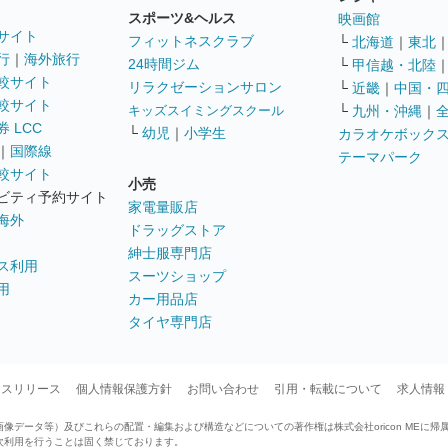
スポーツ&ヘルス
映画館
サイト
フィットネスクラブ
└
北海道
｜
東北
行
｜
海外旅行
24時間ジム
└
甲信越・北陸
較サイト
リラクゼーションサロン
└
近畿
｜
中国・
較サイト
キッズスイミングスクール
└
九州・沖縄
｜
 LCC
└
幼児
｜
小学生
カラオケボック
｜
国際線
テーマパーク
較サイト
小売
ビティ予約サイト
家電量販店
海外
ドラッグストア
紳士服専門店
ス利用
スーツショップ
用
カー用品店
タイヤ専門店
ースリリース
個人情報保護方針
お問い合わせ
引用・転載について
求人情報
データ等）及びこれらの配置・編集および構造などについての著作権は株式会社oricon MEに帰
次利用を行うことは固く禁じております。