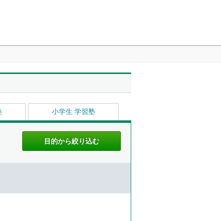
塾
小学生 学習塾