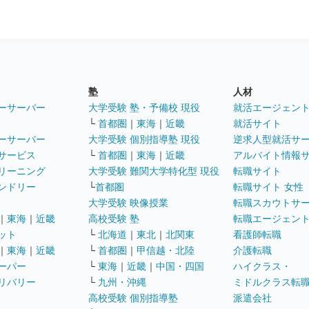
塾
人材
ーサーバー
大学受験 塾・予備校 現役
就活エージェン
└
首都圏
｜
東海
｜
近畿
就活サイト
ーサーバー
大学受験 個別指導塾 現役
逆求人型就活サ
サービス
└
首都圏
｜
東海
｜
近畿
アルバイト情報
リーニング
大学受験 難関大学特化型 現役
転職サイト
ンドリー
└
首都圏
転職サイト 女性
大学受験 映像授業
転職スカウトサ
｜
東海
｜
近畿
高校受験 塾
転職エージェン
ット
└
北海道
｜
東北
｜
北関東
看護師転職
｜
東海
｜
近畿
└
首都圏
｜
甲信越・北陸
介護転職
ーパー
└
東海
｜
近畿
｜
中国・四国
ハイクラス・
リバリー
└
九州・沖縄
ミドルクラス転
高校受験 個別指導塾
派遣会社