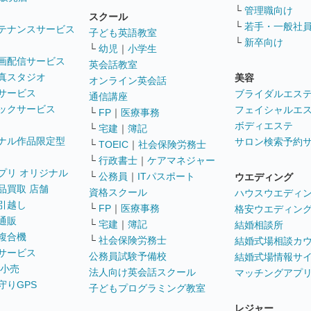
└
管理職向け
スクール
└
若手・一般社
テナンスサービス
子ども英語教室
└
新卒向け
└
幼児
｜
小学生
画配信サービス
英会話教室
真スタジオ
美容
オンライン英会話
サービス
ブライダルエス
通信講座
ックサービス
フェイシャルエ
└
FP
｜
医療事務
ボディエステ
└
宅建
｜
簿記
ナル作品限定型
サロン検索予約
└
TOEIC
｜
社会保険労務士
└
行政書士
｜
ケアマネジャー
プリ オリジナル
└
公務員
｜
ITパスポート
ウエディング
品買取 店舗
資格スクール
ハウスウエディ
引越し
└
FP
｜
医療事務
格安ウエディン
通販
└
宅建
｜
簿記
結婚相談所
複合機
└
社会保険労務士
結婚式場相談カ
サービス
公務員試験予備校
結婚式場情報サ
 小売
法人向け英会話スクール
マッチングアプ
守りGPS
子どもプログラミング教室
レジャー