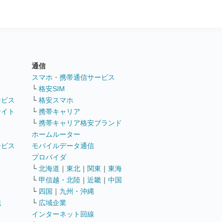
通信
ト
スマホ・携帯通信サービス
└
格安SIM
ービス
└
格安スマホ
サイト
└
携帯キャリア
└
携帯キャリア格安ブランド
ホームルーター
ービス
モバイルデータ通信
ト
プロバイダ
└
北海道
｜
東北
｜
関東
｜
東海
└
甲信越・北陸
｜
近畿
｜
中国
└
四国
｜
九州・沖縄
職
└
広域企業
インターネット回線