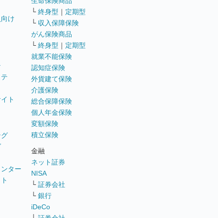
生命保険商品
└
終身型
｜
定期型
員向け
└
収入保障保険
がん保険商品
└
終身型
｜
定期型
就業不能保険
テ
認知症保険
ステ
外貨建て保険
介護保険
サイト
総合保障保険
個人年金保険
変額保険
積立保険
ング
グ
金融
ネット証券
ウンター
NISA
イト
└
証券会社
リ
└
銀行
iDeCo