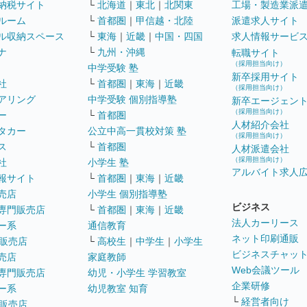
納税サイト
└
北海道
｜
東北
｜
北関東
工場・製造業派
ルーム
└
首都圏
｜
甲信越・北陸
派遣求人サイト
ル収納スペース
└
東海
｜
近畿
｜
中国・四国
求人情報サービ
ナ
└
九州・沖縄
転職サイト
（採用担当向け）
中学受験 塾
新卒採用サイト
社
└
首都圏
｜
東海
｜
近畿
（採用担当向け）
アリング
中学受験 個別指導塾
新卒エージェン
（採用担当向け）
ー
└
首都圏
人材紹介会社
タカー
公立中高一貫校対策 塾
（採用担当向け）
ス
└
首都圏
人材派遣会社
（採用担当向け）
社
小学生 塾
アルバイト求人
報サイト
└
首都圏
｜
東海
｜
近畿
売店
小学生 個別指導塾
ビジネス
専門販売店
└
首都圏
｜
東海
｜
近畿
法人カーリース
ー系
通信教育
ネット印刷通販
販売店
└
高校生
｜
中学生
｜
小学生
ビジネスチャッ
売店
家庭教師
Web会議ツール
専門販売店
幼児・小学生 学習教室
企業研修
ー系
幼児教室 知育
└
経営者向け
販売店