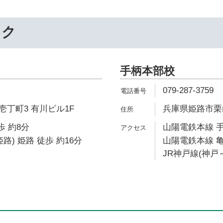
ック
手柄本部校
079-287-3759
丁町3 有川ビル1F
兵庫県姫路市栗山
歩 約8分
山陽電鉄本線 手
路) 姫路 徒歩 約16分
山陽電鉄本線 亀
JR神戸線(神戸～