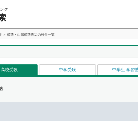
ング
索
索
姫路・山陽姫路周辺の校舎一覧
高校受験
中学受験
中学生 学習
塾
ー