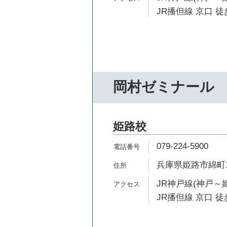
JR播但線 京口 徒
岡村ゼミナール
姫路校
079-224-5900
兵庫県姫路市綿町1
JR神戸線(神戸～姫
JR播但線 京口 徒