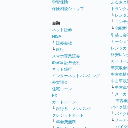
学資保険
ふるさと
保険相談ショップ
トランク
└
レンタ
└
コンテ
金融
└
宅配型
ネット証券
引越し会
NISA
カーシェ
└
証券会社
レンタカ
└
銀行
格安レン
スマホ専業証券
カーリー
iDeCo 証券会社
車買取会
ネット銀行
中古車情
インターネットバンキング
中古車販
外貨預金
└
中古車
住宅ローン
└
メーカ
FX
中古車
カードローン
バイク販
└
銀行系
｜
ノンバンク
└
バイク
クレジットカード
└
メーカ
└
年会費無料
バイク