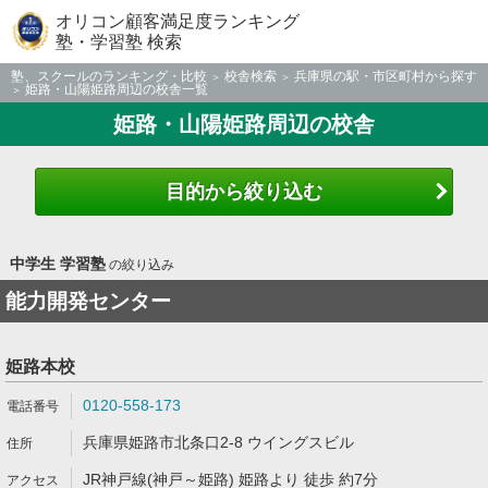
オリコン顧客満足度ランキング
塾・学習塾 検索
塾、スクールのランキング・比較
校舎検索
兵庫県の駅・市区町村から探す
姫路・山陽姫路周辺の校舎一覧
姫路・山陽姫路周辺の校舎
目的から絞り込む
中学生 学習塾
の絞り込み
能力開発センター
姫路本校
0120-558-173
兵庫県姫路市北条口2-8 ウイングスビル
JR神戸線(神戸～姫路) 姫路より 徒歩 約7分