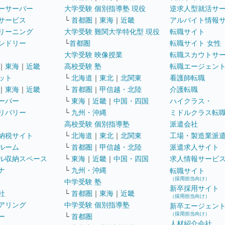
ーサーバー
大学受験 個別指導塾 現役
逆求人型就活サ
サービス
└
首都圏
｜
東海
｜
近畿
アルバイト情報
リーニング
大学受験 難関大学特化型 現役
転職サイト
ンドリー
└
首都圏
転職サイト 女性
大学受験 映像授業
転職スカウトサ
｜
東海
｜
近畿
高校受験 塾
転職エージェン
ット
└
北海道
｜
東北
｜
北関東
看護師転職
｜
東海
｜
近畿
└
首都圏
｜
甲信越・北陸
介護転職
ーパー
└
東海
｜
近畿
｜
中国・四国
ハイクラス・
リバリー
└
九州・沖縄
ミドルクラス転
高校受験 個別指導塾
派遣会社
納税サイト
└
北海道
｜
東北
｜
北関東
工場・製造業派
ルーム
└
首都圏
｜
甲信越・北陸
派遣求人サイト
ル収納スペース
└
東海
｜
近畿
｜
中国・四国
求人情報サービ
ナ
└
九州・沖縄
転職サイト
（採用担当向け）
中学受験 塾
新卒採用サイト
社
└
首都圏
｜
東海
｜
近畿
（採用担当向け）
アリング
中学受験 個別指導塾
新卒エージェン
（採用担当向け）
ー
└
首都圏
人材紹介会社