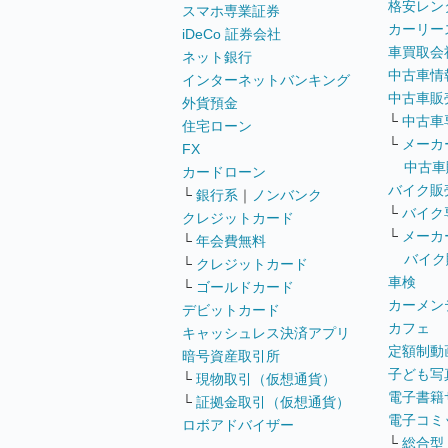
格安レン
スマホ専業証券
カーリー
iDeCo 証券会社
車買取会
ネット銀行
中古車情
インターネットバンキング
中古車販
外貨預金
└
中古車
住宅ローン
└
メーカ
FX
中古車
カードローン
バイク販
└
銀行系
｜
ノンバンク
└
バイク
クレジットカード
└
メーカ
└
年会費無料
バイク
└
クレジットカード
車検
└
ゴールドカード
カーメン
デビットカード
カフェ
キャッシュレス決済アプリ
定額制動
暗号資産取引所
子ども写
└
現物取引（仮想通貨）
電子書籍
└
証拠金取引（仮想通貨）
電子コミ
ロボアドバイザー
└
総合型