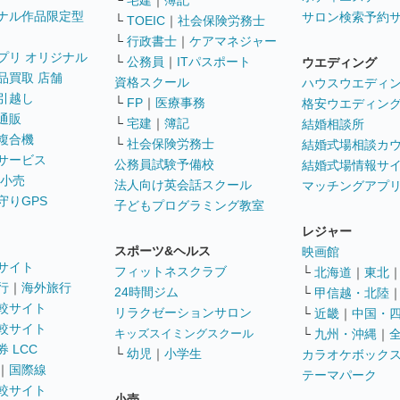
└
宅建
｜
簿記
ナル作品限定型
サロン検索予約
└
TOEIC
｜
社会保険労務士
└
行政書士
｜
ケアマネジャー
プリ オリジナル
└
公務員
｜
ITパスポート
ウエディング
品買取 店舗
資格スクール
ハウスウエディ
引越し
└
FP
｜
医療事務
格安ウエディン
通販
└
宅建
｜
簿記
結婚相談所
複合機
└
社会保険労務士
結婚式場相談カ
サービス
公務員試験予備校
結婚式場情報サ
 小売
法人向け英会話スクール
マッチングアプ
守りGPS
子どもプログラミング教室
レジャー
スポーツ&ヘルス
映画館
サイト
フィットネスクラブ
└
北海道
｜
東北
行
｜
海外旅行
24時間ジム
└
甲信越・北陸
較サイト
リラクゼーションサロン
└
近畿
｜
中国・
較サイト
キッズスイミングスクール
└
九州・沖縄
｜
 LCC
└
幼児
｜
小学生
カラオケボック
｜
国際線
テーマパーク
較サイト
小売