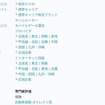
ービス
└
格安スマホ
サイト
└
携帯キャリア
└
携帯キャリア格安ブランド
ホームルーター
ービス
モバイルデータ通信
ト
プロバイダ
└
北海道
｜
東北
｜
関東
｜
東海
└
甲信越・北陸
｜
近畿
｜
中国
└
四国
｜
九州・沖縄
職
└
広域企業
インターネット回線
遣
└
北海道
｜
東北
｜
関東
└
甲信越・北陸
｜
東海
｜
近畿
ス
└
中国・四国
｜
九州・沖縄
└
広域企業
専門家評価
ト
保険
自動車保険 ダイレクト型