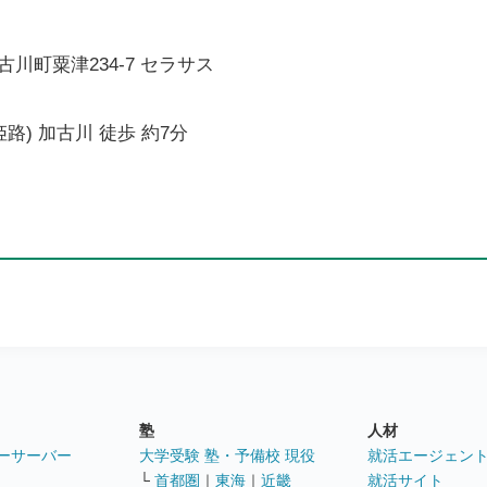
川町粟津234-7 セラサス
路) 加古川 徒歩 約7分
塾
人材
ーサーバー
大学受験 塾・予備校 現役
就活エージェン
└
首都圏
｜
東海
｜
近畿
就活サイト