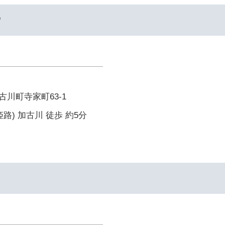
ー
川町寺家町63-1
路) 加古川 徒歩 約5分