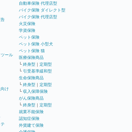
自動車保険 代理店型
バイク保険 ダイレクト型
バイク保険 代理店型
広告
火災保険
学資保険
ペット保険
ペット保険 小型犬
ペット保険 猫
トツール
医療保険商品
└
終身型
｜
定期型
└
引受基準緩和型
生命保険商品
└
終身型
｜
定期型
員向け
└
収入保障保険
がん保険商品
└
終身型
｜
定期型
就業不能保険
テ
認知症保険
ステ
外貨建て保険