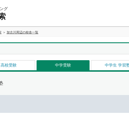
ング
索
索
加古川周辺の校舎一覧
高校受験
中学受験
中学生 学習
塾