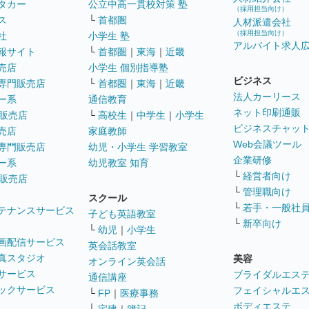
タカー
公立中高一貫校対策 塾
（採用担当向け）
ス
└
首都圏
人材派遣会社
（採用担当向け）
社
小学生 塾
アルバイト求人
報サイト
└
首都圏
｜
東海
｜
近畿
売店
小学生 個別指導塾
ビジネス
専門販売店
└
首都圏
｜
東海
｜
近畿
法人カーリース
ー系
通信教育
ネット印刷通販
販売店
└
高校生
｜
中学生
｜
小学生
ビジネスチャッ
売店
家庭教師
Web会議ツール
専門販売店
幼児・小学生 学習教室
企業研修
ー系
幼児教室 知育
└
経営者向け
販売店
└
管理職向け
スクール
└
若手・一般社
テナンスサービス
子ども英語教室
└
新卒向け
└
幼児
｜
小学生
画配信サービス
英会話教室
真スタジオ
美容
オンライン英会話
サービス
ブライダルエス
通信講座
ックサービス
フェイシャルエ
└
FP
｜
医療事務
ボディエステ