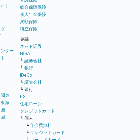
介護保険
サイト
総合保障保険
個人年金保険
変額保険
積立保険
ング
グ
金融
ネット証券
ウンター
NISA
イト
└
証券会社
リ
└
銀行
iDeCo
└
証券会社
└
銀行
｜
関東
FX
｜
東海
住宅ローン
四国
クレジットカード
全国
└ 個人
ス
└
年会費無料
└
クレジットカード
└
ゴールドカード