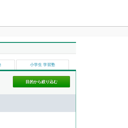
塾
小学生 学習塾