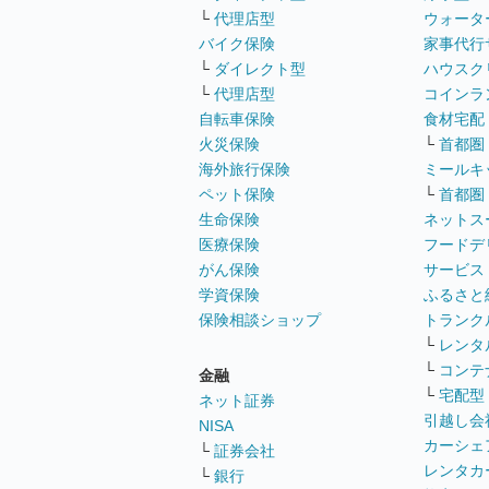
└
代理店型
ウォータ
バイク保険
家事代行
└
ダイレクト型
ハウスク
└
代理店型
コインラ
自転車保険
食材宅配
火災保険
└
首都圏
海外旅行保険
ミールキ
ペット保険
└
首都圏
生命保険
ネットス
医療保険
フードデ
がん保険
サービス
学資保険
ふるさと
保険相談ショップ
トランク
└
レンタ
└
コンテ
金融
└
宅配型
ネット証券
引越し会
NISA
カーシェ
└
証券会社
レンタカ
└
銀行