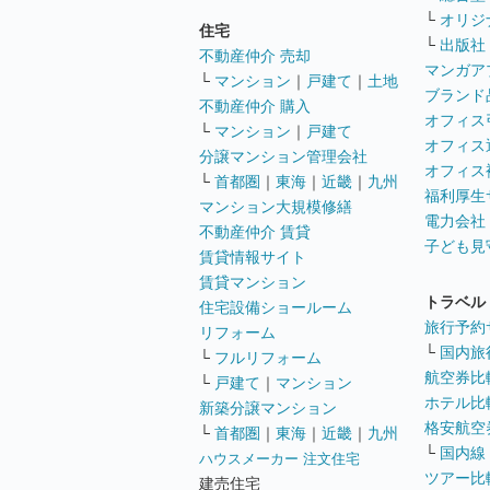
└
オリジ
住宅
└
出版社
不動産仲介 売却
マンガア
└
マンション
｜
戸建て
｜
土地
ブランド
不動産仲介 購入
オフィス
└
マンション
｜
戸建て
オフィス
分譲マンション管理会社
オフィス
└
首都圏
｜
東海
｜
近畿
｜
九州
福利厚生
マンション大規模修繕
電力会社
不動産仲介 賃貸
子ども見
賃貸情報サイト
賃貸マンション
トラベル
住宅設備ショールーム
旅行予約
リフォーム
└
国内旅
└
フルリフォーム
航空券比
└
戸建て
｜
マンション
ホテル比
新築分譲マンション
格安航空券
└
首都圏
｜
東海
｜
近畿
｜
九州
└
国内線
ハウスメーカー 注文住宅
ツアー比
建売住宅