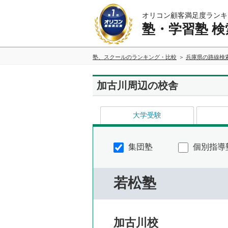
オリコン顧客満足度ランキ
塾・学習塾 検
塾、スクールのランキング・比較
兵庫県の路線検
加古川周辺の校舎
大学受験
集団塾
個別指導
若松塾
加古川校