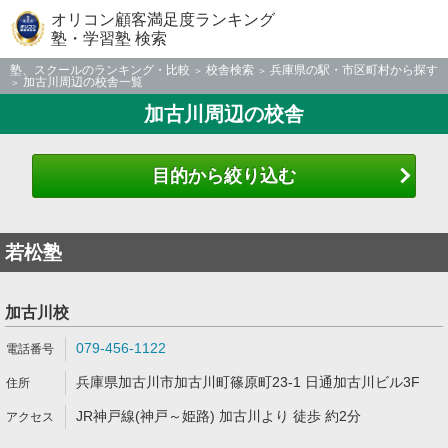
オリコン顧客満足度ランキング
塾・学習塾 検索
塾、スクールのランキング・比較
校舎検索
兵庫県の駅・市区町村から探す
加古川周辺の校舎一覧
加古川周辺の校舎
目的から絞り込む
若松塾
加古川校
079-456-1122
兵庫県加古川市加古川町篠原町23-1 日通加古川ビル3F
JR神戸線(神戸～姫路) 加古川より 徒歩 約2分