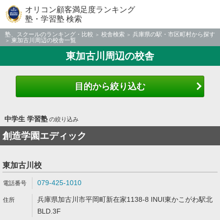
オリコン顧客満足度ランキング
塾・学習塾 検索
塾、スクールのランキング・比較
校舎検索
兵庫県の駅・市区町村から探す
東加古川周辺の校舎一覧
東加古川周辺の校舎
目的から絞り込む
中学生 学習塾
の絞り込み
創造学園エディック
東加古川校
079-425-1010
兵庫県加古川市平岡町新在家1138-8 INUI東かこがわ駅北
BLD.3F