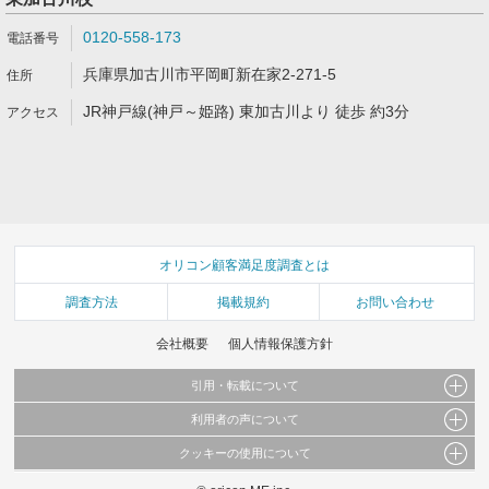
0120-558-173
兵庫県加古川市平岡町新在家2-271-5
JR神戸線(神戸～姫路) 東加古川より 徒歩 約3分
オリコン顧客満足度調査とは
調査方法
掲載規約
お問い合わせ
会社概要
個人情報保護方針
引用・転載について
利用者の声について
当サイトで公開されている情報（文字、写真、イラスト、画像データ等）及びこれらの配
置・編集および構造などについての著作権は株式会社oricon MEに帰属しております。
クッキーの使用について
当サイトに掲載している内容はすべてサービスの利用者が提出された見解・感想です。
これらの情報を権利者の許可なく無断転載・複製などの二次利用を行うことは固く禁じて
弊社が内容について正確性を含め一切保証するものではありません。
おります。