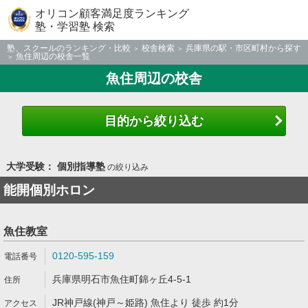
オリコン顧客満足度ランキング
塾・学習塾 検索
塾、スクールのランキング・比較
校舎検索
兵庫県の駅・市区町村から探す
魚住周辺の校舎一覧
魚住周辺の校舎
目的から絞り込む
大学受験： 個別指導塾
の絞り込み
能開個別ホロン
魚住教室
0120-595-159
兵庫県明石市魚住町錦ヶ丘4-5-1
JR神戸線(神戸～姫路) 魚住より 徒歩 約1分