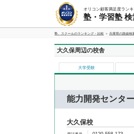
オリコン顧客満足度ランキ
塾・学習塾 検
塾、スクールのランキング・比較
兵庫県の路線検
大久保周辺の校舎
大学受験
能力開発センタ
大久保校
0120-558-173