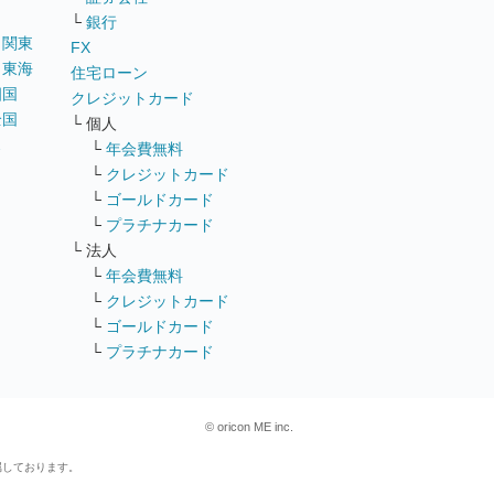
└
銀行
｜
関東
FX
｜
東海
住宅ローン
四国
クレジットカード
全国
└ 個人
ス
└
年会費無料
└
クレジットカード
└
ゴールドカード
└
プラチナカード
└ 法人
└
年会費無料
└
クレジットカード
└
ゴールドカード
└
プラチナカード
© oricon ME inc.
属しております。