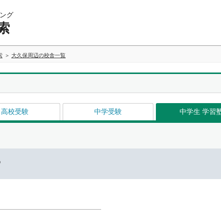
ング
索
索
大久保周辺の校舎一覧
高校受験
中学受験
中学生 学習
ー