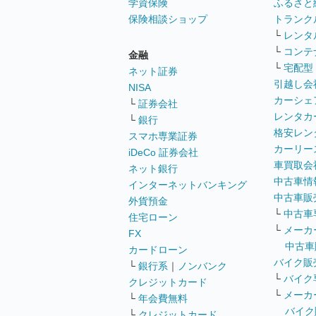
学資保険
ふるさと
保険相談ショップ
トランク
└
レンタ
└
コンテ
金融
└
宅配型
ネット証券
引越し会
NISA
カーシェ
└
証券会社
レンタカ
└
銀行
格安レン
スマホ専業証券
カーリー
iDeCo 証券会社
車買取会
ネット銀行
中古車情
インターネットバンキング
中古車販
外貨預金
└
中古車
住宅ローン
└
メーカ
FX
中古車
カードローン
バイク販
└
銀行系
｜
ノンバンク
└
バイク
クレジットカード
└
メーカ
└
年会費無料
バイク
└
クレジットカード