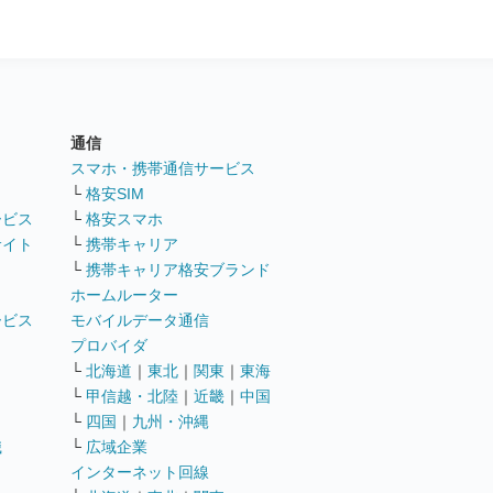
通信
ト
スマホ・携帯通信サービス
└
格安SIM
ービス
└
格安スマホ
サイト
└
携帯キャリア
└
携帯キャリア格安ブランド
ホームルーター
ービス
モバイルデータ通信
ト
プロバイダ
└
北海道
｜
東北
｜
関東
｜
東海
└
甲信越・北陸
｜
近畿
｜
中国
└
四国
｜
九州・沖縄
職
└
広域企業
インターネット回線