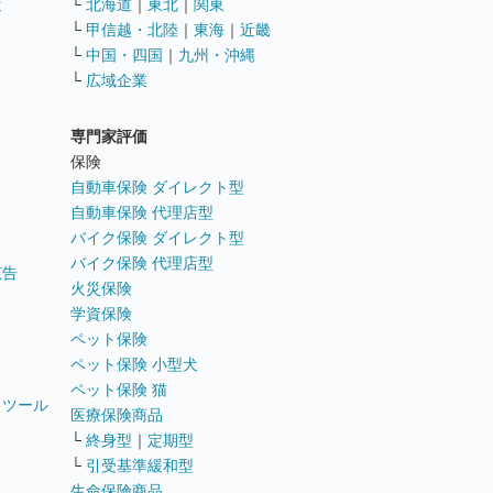
遣
└
北海道
｜
東北
｜
関東
└
甲信越・北陸
｜
東海
｜
近畿
ス
└
中国・四国
｜
九州・沖縄
└
広域企業
専門家評価
ト
保険
自動車保険 ダイレクト型
自動車保険 代理店型
バイク保険 ダイレクト型
バイク保険 代理店型
広告
火災保険
学資保険
ペット保険
ペット保険 小型犬
ペット保険 猫
トツール
医療保険商品
└
終身型
｜
定期型
└
引受基準緩和型
生命保険商品