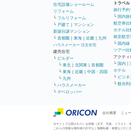
トラベル
住宅設備ショールーム
旅行予約
リフォーム
└
国内旅
└
フルリフォーム
航空券比
└
戸建て
｜
マンション
ホテル比
新築分譲マンション
格安航空券
└
首都圏
｜
東海
｜
近畿
｜
九州
└
国内線
ハウスメーカー 注文住宅
ツアー比
建売住宅
アクティ
└
ビルダー
└
国内
｜
└
東北
｜
北関東
｜
首都圏
ホテル
└
東海
｜
近畿
｜
中国・四国
└
ビジネ
└
九州
└
観光利
└
ハウスメーカー
└
デベロッパー
会社概要
ニュ
当サイトで公開されている情報（文字、写真、イラスト、画像
これらの情報を権利者の許可なく無断転載・複製などの二