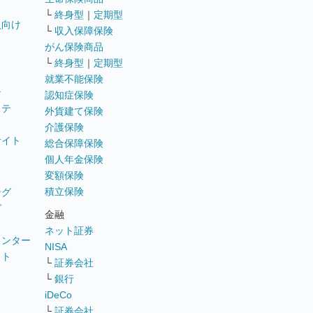
└
終身型
｜
定期型
員向け
└
収入保障保険
がん保険商品
└
終身型
｜
定期型
就業不能保険
テ
認知症保険
ステ
外貨建て保険
介護保険
サイト
総合保障保険
個人年金保険
変額保険
積立保険
ング
グ
金融
ネット証券
ウンター
NISA
イト
└
証券会社
リ
└
銀行
iDeCo
└
証券会社