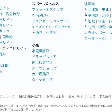
スポーツ&ヘルス
映画館
サイト
フィットネスクラブ
└
北海道
｜
東北
行
｜
海外旅行
24時間ジム
└
甲信越・北陸
較サイト
リラクゼーションサロン
└
近畿
｜
中国・
較サイト
キッズスイミングスクール
└
九州・沖縄
｜
 LCC
└
幼児
｜
小学生
カラオケボック
｜
国際線
テーマパーク
較サイト
小売
ビティ予約サイト
家電量販店
海外
ドラッグストア
紳士服専門店
ス利用
スーツショップ
用
カー用品店
タイヤ専門店
ースリリース
個人情報保護方針
お問い合わせ
引用・転載について
求人情報
データ等）及びこれらの配置・編集および構造などについての著作権は株式会社oricon MEに帰
次利用を行うことは固く禁じております。