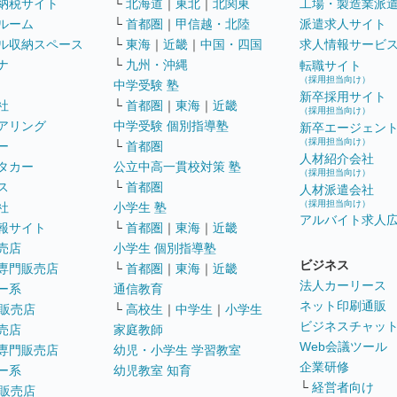
納税サイト
└
北海道
｜
東北
｜
北関東
工場・製造業派
ルーム
└
首都圏
｜
甲信越・北陸
派遣求人サイト
ル収納スペース
└
東海
｜
近畿
｜
中国・四国
求人情報サービ
ナ
└
九州・沖縄
転職サイト
（採用担当向け）
中学受験 塾
新卒採用サイト
社
└
首都圏
｜
東海
｜
近畿
（採用担当向け）
アリング
中学受験 個別指導塾
新卒エージェン
（採用担当向け）
ー
└
首都圏
人材紹介会社
タカー
公立中高一貫校対策 塾
（採用担当向け）
ス
└
首都圏
人材派遣会社
（採用担当向け）
社
小学生 塾
アルバイト求人
報サイト
└
首都圏
｜
東海
｜
近畿
売店
小学生 個別指導塾
ビジネス
専門販売店
└
首都圏
｜
東海
｜
近畿
法人カーリース
ー系
通信教育
ネット印刷通販
販売店
└
高校生
｜
中学生
｜
小学生
ビジネスチャッ
売店
家庭教師
Web会議ツール
専門販売店
幼児・小学生 学習教室
企業研修
ー系
幼児教室 知育
└
経営者向け
販売店