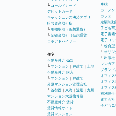
車検
└
ゴールドカード
カーメン
デビットカード
カフェ
キャッシュレス決済アプリ
定額制動
暗号資産取引所
子ども写
└
現物取引（仮想通貨）
電子書籍
└
証拠金取引（仮想通貨）
電子コミ
ロボアドバイザー
└
総合型
└
オリジ
住宅
└
出版社
不動産仲介 売却
マンガア
└
マンション
｜
戸建て
｜
土地
ブランド
不動産仲介 購入
オフィス
└
マンション
｜
戸建て
オフィス
分譲マンション管理会社
オフィス
└
首都圏
｜
東海
｜
近畿
｜
九州
福利厚生
マンション大規模修繕
電力会社
不動産仲介 賃貸
子ども見
賃貸情報サイト
賃貸マンション