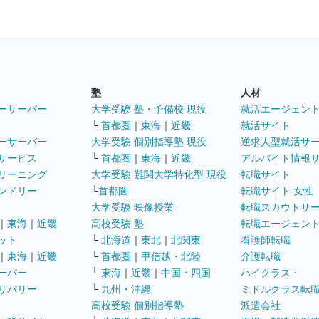
塾
人材
ーサーバー
大学受験 塾・予備校 現役
就活エージェン
└
首都圏
｜
東海
｜
近畿
就活サイト
ーサーバー
大学受験 個別指導塾 現役
逆求人型就活サ
サービス
└
首都圏
｜
東海
｜
近畿
アルバイト情報
リーニング
大学受験 難関大学特化型 現役
転職サイト
ンドリー
└
首都圏
転職サイト 女性
大学受験 映像授業
転職スカウトサ
｜
東海
｜
近畿
高校受験 塾
転職エージェン
ット
└
北海道
｜
東北
｜
北関東
看護師転職
｜
東海
｜
近畿
└
首都圏
｜
甲信越・北陸
介護転職
ーパー
└
東海
｜
近畿
｜
中国・四国
ハイクラス・
リバリー
└
九州・沖縄
ミドルクラス転
高校受験 個別指導塾
派遣会社