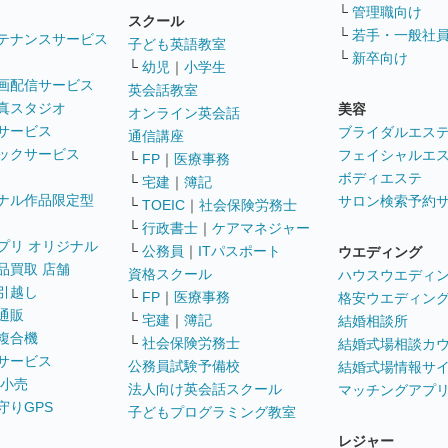
└
管理職向け
スクール
└
若手・一般社
テナンスサービス
子ども英語教室
└
新卒向け
└
幼児
｜
小学生
画配信サービス
英会話教室
真スタジオ
美容
オンライン英会話
サービス
ブライダルエス
通信講座
ックサービス
フェイシャルエ
└
FP
｜
医療事務
ボディエステ
└
宅建
｜
簿記
ナル作品限定型
サロン検索予約
└
TOEIC
｜
社会保険労務士
└
行政書士
｜
ケアマネジャー
プリ オリジナル
└
公務員
｜
ITパスポート
ウエディング
品買取 店舗
資格スクール
ハウスウエディ
引越し
└
FP
｜
医療事務
格安ウエディン
通販
└
宅建
｜
簿記
結婚相談所
複合機
└
社会保険労務士
結婚式場相談カ
サービス
公務員試験予備校
結婚式場情報サ
 小売
法人向け英会話スクール
マッチングアプ
守りGPS
子どもプログラミング教室
レジャー