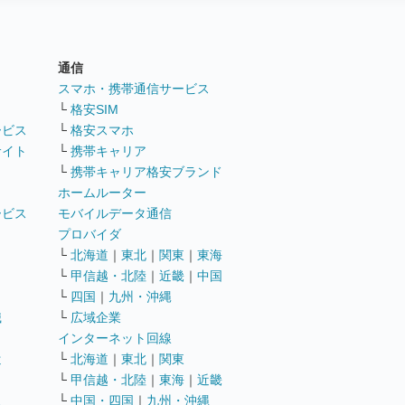
通信
ト
スマホ・携帯通信サービス
└
格安SIM
ービス
└
格安スマホ
サイト
└
携帯キャリア
└
携帯キャリア格安ブランド
ホームルーター
ービス
モバイルデータ通信
ト
プロバイダ
└
北海道
｜
東北
｜
関東
｜
東海
└
甲信越・北陸
｜
近畿
｜
中国
└
四国
｜
九州・沖縄
職
└
広域企業
インターネット回線
遣
└
北海道
｜
東北
｜
関東
└
甲信越・北陸
｜
東海
｜
近畿
ス
└
中国・四国
｜
九州・沖縄