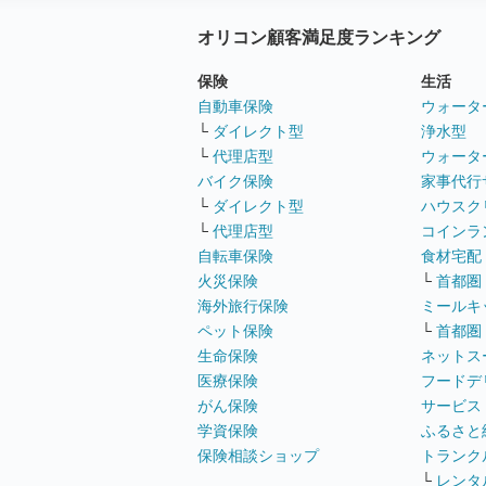
オリコン顧客満足度ランキング
保険
生活
自動車保険
ウォータ
└
ダイレクト型
浄水型
└
代理店型
ウォータ
バイク保険
家事代行
└
ダイレクト型
ハウスク
└
代理店型
コインラ
自転車保険
食材宅配
火災保険
└
首都圏
海外旅行保険
ミールキ
ペット保険
└
首都圏
生命保険
ネットス
医療保険
フードデ
がん保険
サービス
学資保険
ふるさと
保険相談ショップ
トランク
└
レンタ