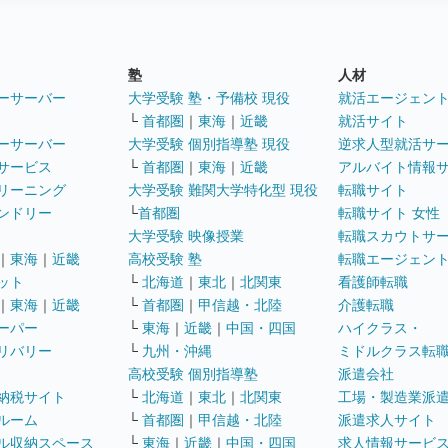
塾
人材
ーサーバー
大学受験 塾・予備校 現役
就活エージェン
└
首都圏
｜
東海
｜
近畿
就活サイト
ーサーバー
大学受験 個別指導塾 現役
逆求人型就活サ
サービス
└
首都圏
｜
東海
｜
近畿
アルバイト情報
リーニング
大学受験 難関大学特化型 現役
転職サイト
ンドリー
└
首都圏
転職サイト 女性
大学受験 映像授業
転職スカウトサ
｜
東海
｜
近畿
高校受験 塾
転職エージェン
ット
└
北海道
｜
東北
｜
北関東
看護師転職
｜
東海
｜
近畿
└
首都圏
｜
甲信越・北陸
介護転職
ーパー
└
東海
｜
近畿
｜
中国・四国
ハイクラス・
リバリー
└
九州・沖縄
ミドルクラス転
高校受験 個別指導塾
派遣会社
納税サイト
└
北海道
｜
東北
｜
北関東
工場・製造業派
ルーム
└
首都圏
｜
甲信越・北陸
派遣求人サイト
ル収納スペース
└
東海
｜
近畿
｜
中国・四国
求人情報サービ