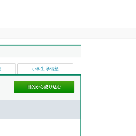
塾
小学生 学習塾