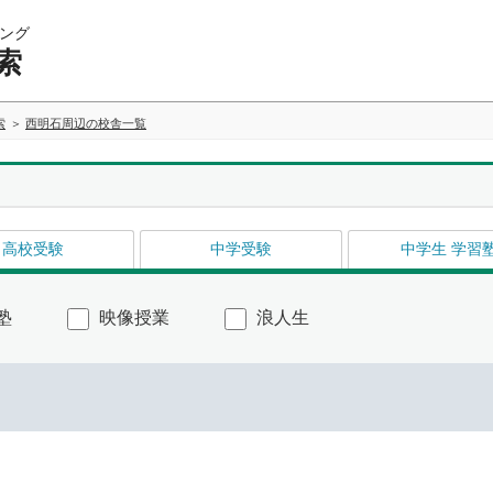
ング
索
索
西明石周辺の校舎一覧
高校受験
中学受験
中学生 学習
塾
映像授業
浪人生