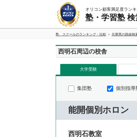
オリコン顧客満足度ランキ
塾・学習塾 検
塾、スクールのランキング・比較
兵庫県の路線検
西明石周辺の校舎
大学受験
集団塾
個別指導
能開個別ホロン
西明石教室