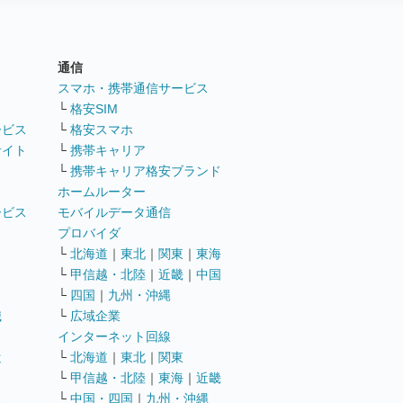
通信
ト
スマホ・携帯通信サービス
└
格安SIM
ービス
└
格安スマホ
サイト
└
携帯キャリア
└
携帯キャリア格安ブランド
ホームルーター
ービス
モバイルデータ通信
ト
プロバイダ
└
北海道
｜
東北
｜
関東
｜
東海
└
甲信越・北陸
｜
近畿
｜
中国
└
四国
｜
九州・沖縄
職
└
広域企業
インターネット回線
遣
└
北海道
｜
東北
｜
関東
└
甲信越・北陸
｜
東海
｜
近畿
ス
└
中国・四国
｜
九州・沖縄