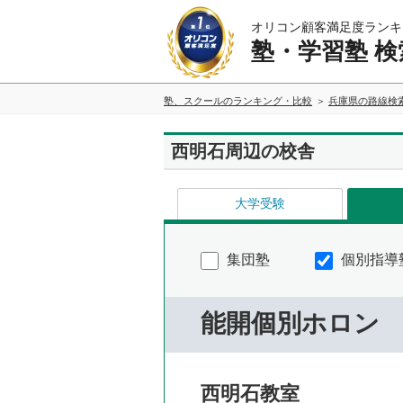
オリコン顧客満足度ランキ
塾・学習塾 検
塾、スクールのランキング・比較
兵庫県の路線検
西明石周辺の校舎
大学受験
集団塾
個別指導
能開個別ホロン
西明石教室