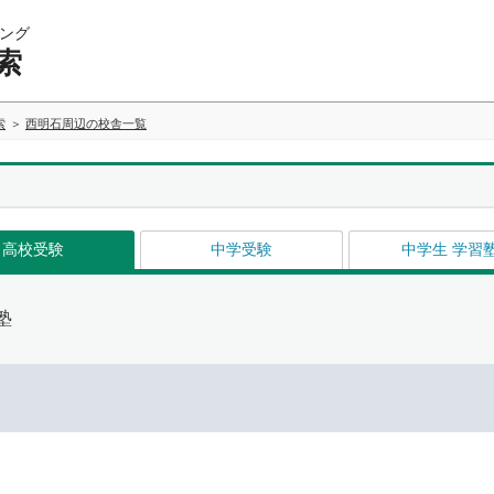
ング
索
索
西明石周辺の校舎一覧
高校受験
中学受験
中学生 学習
塾