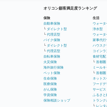
オリコン顧客満足度ランキング
保険
生活
自動車保険
ウォータ
└
ダイレクト型
浄水型
└
代理店型
ウォータ
バイク保険
家事代行
└
ダイレクト型
ハウスク
└
代理店型
コインラ
自転車保険
食材宅配
火災保険
└
首都圏
海外旅行保険
ミールキ
ペット保険
└
首都圏
生命保険
ネットス
医療保険
フードデ
がん保険
サービス
学資保険
ふるさと
保険相談ショップ
トランク
└
レンタ