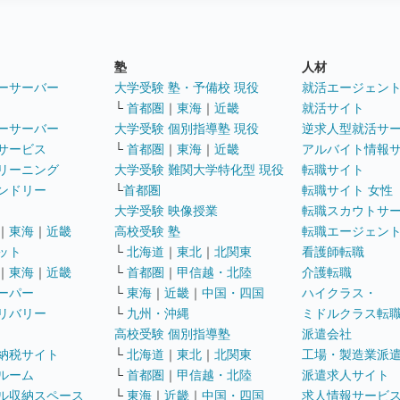
塾
人材
ーサーバー
大学受験 塾・予備校 現役
就活エージェン
└
首都圏
｜
東海
｜
近畿
就活サイト
ーサーバー
大学受験 個別指導塾 現役
逆求人型就活サ
サービス
└
首都圏
｜
東海
｜
近畿
アルバイト情報
リーニング
大学受験 難関大学特化型 現役
転職サイト
ンドリー
└
首都圏
転職サイト 女性
大学受験 映像授業
転職スカウトサ
｜
東海
｜
近畿
高校受験 塾
転職エージェン
ット
└
北海道
｜
東北
｜
北関東
看護師転職
｜
東海
｜
近畿
└
首都圏
｜
甲信越・北陸
介護転職
ーパー
└
東海
｜
近畿
｜
中国・四国
ハイクラス・
リバリー
└
九州・沖縄
ミドルクラス転
高校受験 個別指導塾
派遣会社
納税サイト
└
北海道
｜
東北
｜
北関東
工場・製造業派
ルーム
└
首都圏
｜
甲信越・北陸
派遣求人サイト
ル収納スペース
└
東海
｜
近畿
｜
中国・四国
求人情報サービ