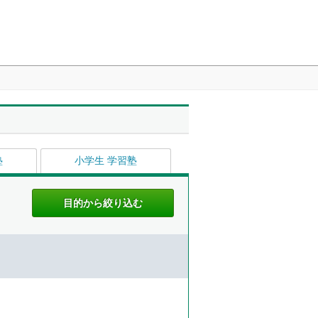
塾
小学生 学習塾