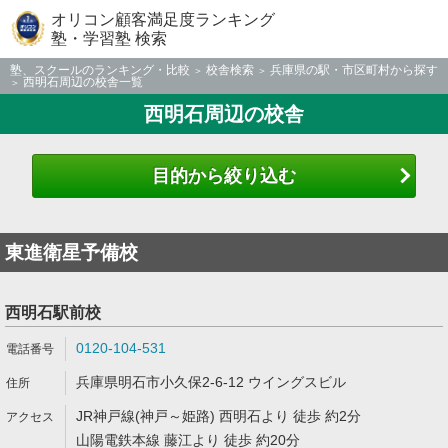
オリコン顧客満足度ランキング
塾・学習塾 検索
塾、スクールのランキング・比較
校舎検索
兵庫県の駅・市区町村から探す
西明石周辺の校舎一覧
西明石周辺の校舎
目的から絞り込む
東進衛星予備校
西明石駅前校
0120-104-531
兵庫県明石市小久保2-6-12 ウイングスビル
JR神戸線(神戸～姫路) 西明石より 徒歩 約2分
山陽電鉄本線 藤江より 徒歩 約20分