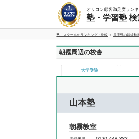
オリコン顧客満足度ランキ
塾・学習塾 検
塾、スクールのランキング・比較
兵庫県の路線検
朝霧周辺の校舎
大学受験
山本塾
朝霧教室
0120-448-883