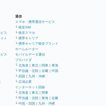
通信
ト
スマホ・携帯通信サービス
└
格安SIM
ービス
└
格安スマホ
サイト
└
携帯キャリア
└
携帯キャリア格安ブランド
ホームルーター
ービス
モバイルデータ通信
ト
プロバイダ
└
北海道
｜
東北
｜
関東
｜
東海
└
甲信越・北陸
｜
近畿
｜
中国
└
四国
｜
九州・沖縄
職
└
広域企業
インターネット回線
遣
└
北海道
｜
東北
｜
関東
└
甲信越・北陸
｜
東海
｜
近畿
ス
└
中国・四国
｜
九州・沖縄