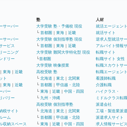
塾
人材
ーサーバー
大学受験 塾・予備校 現役
就活エージェン
└
首都圏
｜
東海
｜
近畿
就活サイト
ーサーバー
大学受験 個別指導塾 現役
逆求人型就活サ
サービス
└
首都圏
｜
東海
｜
近畿
アルバイト情報
リーニング
大学受験 難関大学特化型 現役
転職サイト
ンドリー
└
首都圏
転職サイト 女性
大学受験 映像授業
転職スカウトサ
｜
東海
｜
近畿
高校受験 塾
転職エージェン
ット
└
北海道
｜
東北
｜
北関東
看護師転職
｜
東海
｜
近畿
└
首都圏
｜
甲信越・北陸
介護転職
ーパー
└
東海
｜
近畿
｜
中国・四国
ハイクラス・
リバリー
└
九州・沖縄
ミドルクラス転
高校受験 個別指導塾
派遣会社
納税サイト
└
北海道
｜
東北
｜
北関東
工場・製造業派
ルーム
└
首都圏
｜
甲信越・北陸
派遣求人サイト
ル収納スペース
└
東海
｜
近畿
｜
中国・四国
求人情報サービ