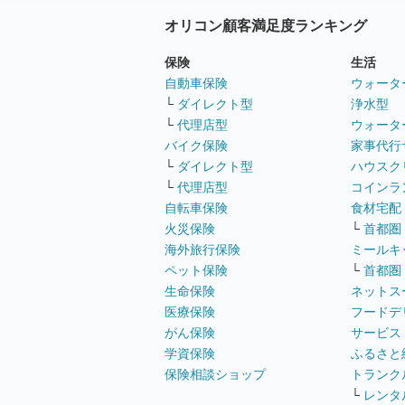
オリコン顧客満足度ランキング
保険
生活
自動車保険
ウォータ
└
ダイレクト型
浄水型
└
代理店型
ウォータ
バイク保険
家事代行
└
ダイレクト型
ハウスク
└
代理店型
コインラ
自転車保険
食材宅配
火災保険
└
首都圏
海外旅行保険
ミールキ
ペット保険
└
首都圏
生命保険
ネットス
医療保険
フードデ
がん保険
サービス
学資保険
ふるさと
保険相談ショップ
トランク
└
レンタ