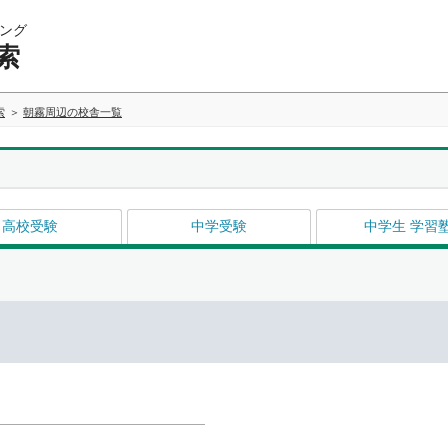
ング
索
索
朝霧周辺の校舎一覧
高校受験
中学受験
中学生 学習