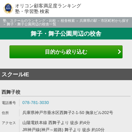
オリコン顧客満足度ランキング
塾・学習塾 検索
塾、スクールのランキング・比較
校舎検索
兵庫県の駅・市区町村から探す
舞子・舞子公園周辺の校舎一覧
舞子・舞子公園周辺の校舎
目的から絞り込む
スクールIE
西舞子校
078-781-3030
兵庫県神戸市垂水区西舞子2-1-50 掬泉ビル202号
山陽電鉄本線 西舞子より 徒歩 約4分
JR神戸線(神戸～姫路) 舞子より 徒歩 約10分