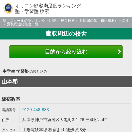
オリコン顧客満足度ランキング
塾・学習塾 検索
塾、スクールのランキング・比較
校舎検索
兵庫県の駅・市区町村から探す
鷹取周辺の校舎一覧
鷹取周辺の校舎
目的から絞り込む
中学生 学習塾
の絞り込み
山本塾
板宿教室
0120-448-883
兵庫県神戸市須磨区大黒町3-1-26 三國ビル4F
山陽電鉄本線 板宿より 徒歩 約3分