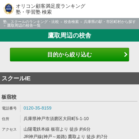
オリコン顧客満足度ランキング
塾・学習塾 検索
塾、スクールのランキング・比較
校舎検索
兵庫県の駅・市区町村から探す
鷹取周辺の校舎一覧
鷹取周辺の校舎
目的から絞り込む
スクールIE
板宿校
0120-35-8159
兵庫県神戸市須磨区大田町5-1-10
山陽電鉄本線 板宿より 徒歩 約6分
JR神戸線(神戸～姫路) 鷹取より 徒歩 約7分