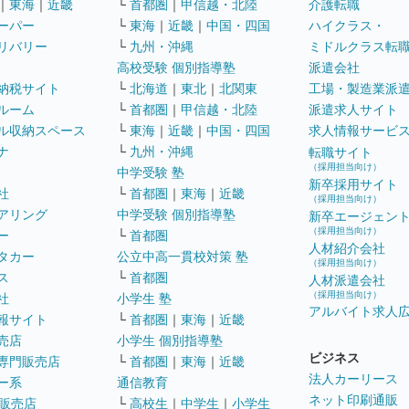
｜
東海
｜
近畿
└
首都圏
｜
甲信越・北陸
介護転職
ーパー
└
東海
｜
近畿
｜
中国・四国
ハイクラス・
リバリー
└
九州・沖縄
ミドルクラス転
高校受験 個別指導塾
派遣会社
納税サイト
└
北海道
｜
東北
｜
北関東
工場・製造業派
ルーム
└
首都圏
｜
甲信越・北陸
派遣求人サイト
ル収納スペース
└
東海
｜
近畿
｜
中国・四国
求人情報サービ
ナ
└
九州・沖縄
転職サイト
（採用担当向け）
中学受験 塾
新卒採用サイト
社
└
首都圏
｜
東海
｜
近畿
（採用担当向け）
アリング
中学受験 個別指導塾
新卒エージェン
（採用担当向け）
ー
└
首都圏
人材紹介会社
タカー
公立中高一貫校対策 塾
（採用担当向け）
ス
└
首都圏
人材派遣会社
（採用担当向け）
社
小学生 塾
アルバイト求人
報サイト
└
首都圏
｜
東海
｜
近畿
売店
小学生 個別指導塾
ビジネス
専門販売店
└
首都圏
｜
東海
｜
近畿
法人カーリース
ー系
通信教育
ネット印刷通販
販売店
└
高校生
｜
中学生
｜
小学生