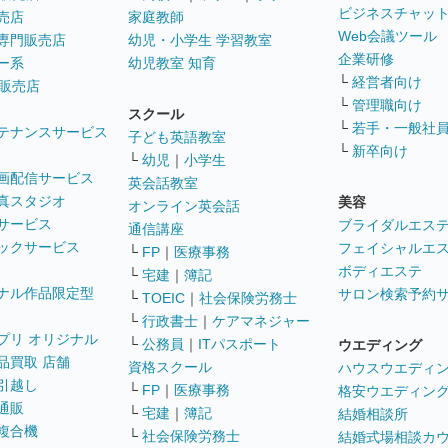
ビジネスチャッ
売店
家庭教師
Web会議ツール
専門販売店
幼児・小学生 学習教室
企業研修
ー系
幼児教室 知育
└
経営者向け
販売店
└
管理職向け
スクール
└
若手・一般社
テナンスサービス
子ども英語教室
└
新卒向け
└
幼児
｜
小学生
画配信サービス
英会話教室
真スタジオ
美容
オンライン英会話
サービス
ブライダルエス
通信講座
ックサービス
フェイシャルエ
└
FP
｜
医療事務
ボディエステ
└
宅建
｜
簿記
ナル作品限定型
サロン検索予約
└
TOEIC
｜
社会保険労務士
└
行政書士
｜
ケアマネジャー
プリ オリジナル
└
公務員
｜
ITパスポート
ウエディング
品買取 店舗
資格スクール
ハウスウエディ
引越し
└
FP
｜
医療事務
格安ウエディン
通販
└
宅建
｜
簿記
結婚相談所
複合機
└
社会保険労務士
結婚式場相談カ