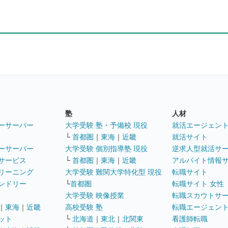
塾
人材
ーサーバー
大学受験 塾・予備校 現役
就活エージェン
└
首都圏
｜
東海
｜
近畿
就活サイト
ーサーバー
大学受験 個別指導塾 現役
逆求人型就活サ
サービス
└
首都圏
｜
東海
｜
近畿
アルバイト情報
リーニング
大学受験 難関大学特化型 現役
転職サイト
ンドリー
└
首都圏
転職サイト 女性
大学受験 映像授業
転職スカウトサ
｜
東海
｜
近畿
高校受験 塾
転職エージェン
ット
└
北海道
｜
東北
｜
北関東
看護師転職