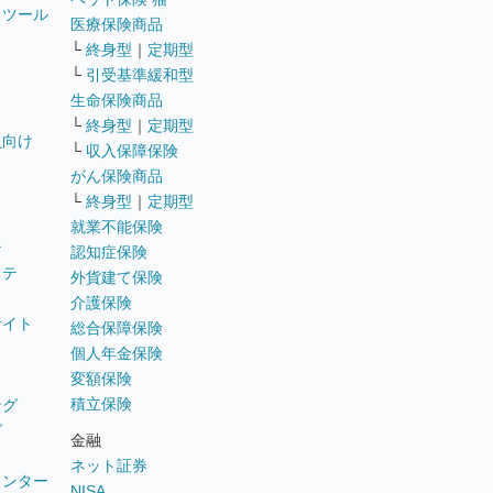
トツール
医療保険商品
└
終身型
｜
定期型
└
引受基準緩和型
生命保険商品
└
終身型
｜
定期型
員向け
└
収入保障保険
がん保険商品
└
終身型
｜
定期型
就業不能保険
テ
認知症保険
ステ
外貨建て保険
介護保険
サイト
総合保障保険
個人年金保険
変額保険
積立保険
ング
グ
金融
ネット証券
ウンター
NISA