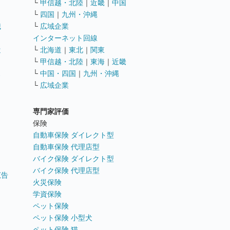
└
甲信越・北陸
｜
近畿
｜
中国
└
四国
｜
九州・沖縄
職
└
広域企業
インターネット回線
遣
└
北海道
｜
東北
｜
関東
└
甲信越・北陸
｜
東海
｜
近畿
ス
└
中国・四国
｜
九州・沖縄
└
広域企業
専門家評価
ト
保険
自動車保険 ダイレクト型
自動車保険 代理店型
バイク保険 ダイレクト型
バイク保険 代理店型
広告
火災保険
学資保険
ペット保険
ペット保険 小型犬
ペット保険 猫