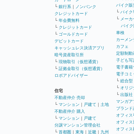
バイク販
└
銀行系
｜
ノンバンク
└
バイク
クレジットカード
└
メーカ
└
年会費無料
バイク
└
クレジットカード
車検
└
ゴールドカード
カーメン
デビットカード
カフェ
キャッシュレス決済アプリ
定額制動
暗号資産取引所
子ども写
└
現物取引（仮想通貨）
電子書籍
└
証拠金取引（仮想通貨）
電子コミ
ロボアドバイザー
└
総合型
└
オリジ
住宅
└
出版社
不動産仲介 売却
マンガア
└
マンション
｜
戸建て
｜
土地
ブランド
不動産仲介 購入
オフィス
└
マンション
｜
戸建て
オフィス
分譲マンション管理会社
オフィス
└
首都圏
｜
東海
｜
近畿
｜
九州