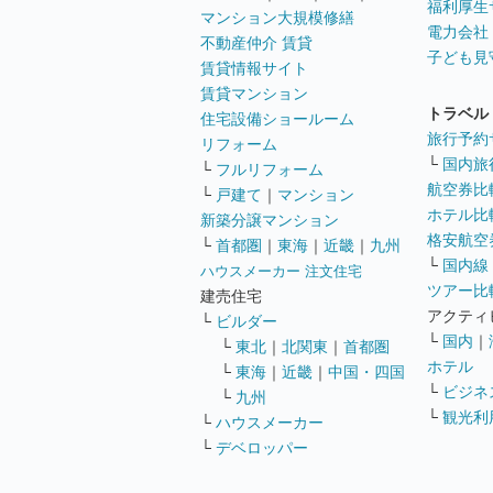
福利厚生
マンション大規模修繕
電力会社
不動産仲介 賃貸
子ども見
賃貸情報サイト
賃貸マンション
トラベル
住宅設備ショールーム
旅行予約
リフォーム
└
国内旅
└
フルリフォーム
航空券比
└
戸建て
｜
マンション
ホテル比
新築分譲マンション
格安航空券
└
首都圏
｜
東海
｜
近畿
｜
九州
└
国内線
ハウスメーカー 注文住宅
ツアー比
建売住宅
アクティ
└
ビルダー
└
国内
｜
└
東北
｜
北関東
｜
首都圏
ホテル
└
東海
｜
近畿
｜
中国・四国
└
ビジネ
└
九州
└
観光利
└
ハウスメーカー
└
デベロッパー