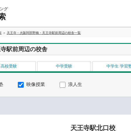
ング
索
索
天王寺・大阪阿部野橋・天王寺駅前周辺の校舎一覧
王寺駅前周辺の校舎
高校受験
中学受験
中学生 学習
塾
映像授業
浪人生
天王寺駅北口校