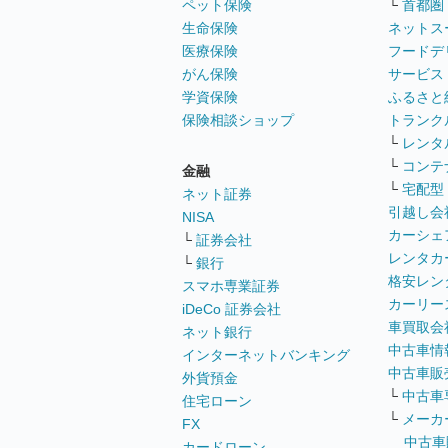
ペット保険
└
首都圏
生命保険
ネットス
医療保険
フードデ
がん保険
サービス
学資保険
ふるさと
保険相談ショップ
トランク
└
レンタ
└
コンテ
金融
└
宅配型
ネット証券
引越し会
NISA
カーシェ
└
証券会社
レンタカ
└
銀行
格安レン
スマホ専業証券
カーリー
iDeCo 証券会社
車買取会
ネット銀行
中古車情
インターネットバンキング
中古車販
外貨預金
└
中古車
住宅ローン
└
メーカ
FX
中古車
カードローン