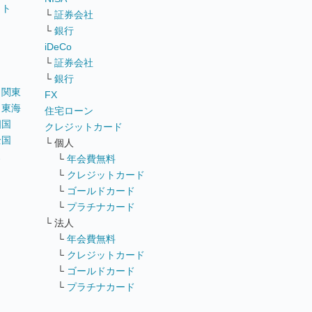
イト
└
証券会社
リ
└
銀行
iDeCo
└
証券会社
└
銀行
｜
関東
FX
｜
東海
住宅ローン
四国
クレジットカード
全国
└ 個人
ス
└
年会費無料
└
クレジットカード
└
ゴールドカード
└
プラチナカード
└ 法人
└
年会費無料
└
クレジットカード
└
ゴールドカード
└
プラチナカード