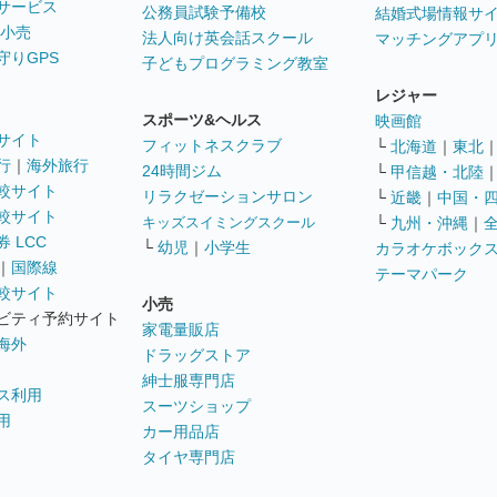
サービス
公務員試験予備校
結婚式場情報サ
 小売
法人向け英会話スクール
マッチングアプ
守りGPS
子どもプログラミング教室
レジャー
スポーツ&ヘルス
映画館
サイト
フィットネスクラブ
└
北海道
｜
東北
行
｜
海外旅行
24時間ジム
└
甲信越・北陸
較サイト
リラクゼーションサロン
└
近畿
｜
中国・
較サイト
キッズスイミングスクール
└
九州・沖縄
｜
 LCC
└
幼児
｜
小学生
カラオケボック
｜
国際線
テーマパーク
較サイト
小売
ビティ予約サイト
家電量販店
海外
ドラッグストア
紳士服専門店
ス利用
スーツショップ
用
カー用品店
タイヤ専門店