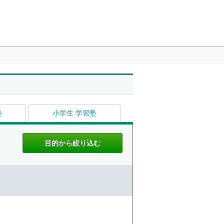
塾
小学生 学習塾