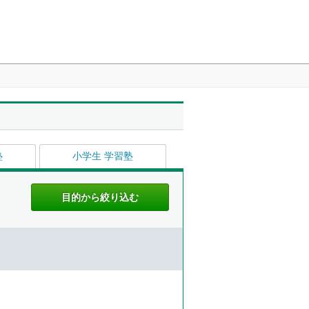
塾
小学生 学習塾