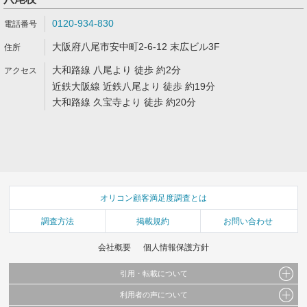
0120-934-830
大阪府八尾市安中町2-6-12 末広ビル3F
大和路線 八尾より 徒歩 約2分
近鉄大阪線 近鉄八尾より 徒歩 約19分
大和路線 久宝寺より 徒歩 約20分
オリコン顧客満足度調査とは
調査方法
掲載規約
お問い合わせ
会社概要
個人情報保護方針
引用・転載について
利用者の声について
当サイトで公開されている情報（文字、写真、イラスト、画像データ等）及びこれらの配