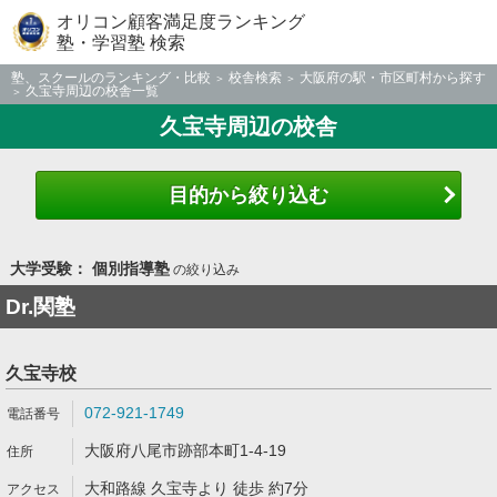
オリコン顧客満足度ランキング
塾・学習塾 検索
塾、スクールのランキング・比較
校舎検索
大阪府の駅・市区町村から探す
久宝寺周辺の校舎一覧
久宝寺周辺の校舎
目的から絞り込む
大学受験： 個別指導塾
の絞り込み
Dr.関塾
久宝寺校
072-921-1749
大阪府八尾市跡部本町1-4-19
大和路線 久宝寺より 徒歩 約7分