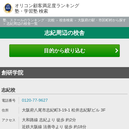
オリコン顧客満足度ランキング
塾・学習塾 検索
塾、スクールのランキング・比較
校舎検索
大阪府の駅・市区町村から探す
志紀周辺の校舎一覧
志紀周辺の校舎
目的から絞り込む
創研学院
志紀校
0120-77-9627
大阪府八尾市志紀町3-19-1 松井志紀駅ビル 3F
大和路線 志紀より 徒歩 約2分
近鉄大阪線 法善寺より 徒歩 約18分