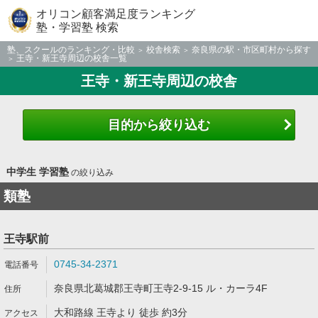
オリコン顧客満足度ランキング
塾・学習塾 検索
塾、スクールのランキング・比較
校舎検索
奈良県の駅・市区町村から探す
王寺・新王寺周辺の校舎一覧
王寺・新王寺周辺の校舎
目的から絞り込む
中学生 学習塾
の絞り込み
類塾
王寺駅前
0745-34-2371
奈良県北葛城郡王寺町王寺2-9-15 ル・カーラ4F
大和路線 王寺より 徒歩 約3分