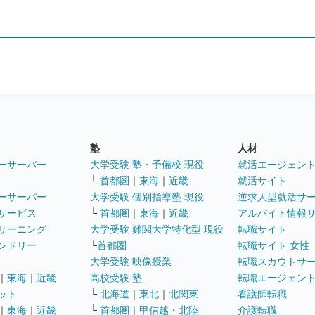
塾
人材
ーサーバー
大学受験 塾・予備校 現役
就活エージェン
└
首都圏
｜
東海
｜
近畿
就活サイト
ーサーバー
大学受験 個別指導塾 現役
逆求人型就活サ
サービス
└
首都圏
｜
東海
｜
近畿
アルバイト情報
リーニング
大学受験 難関大学特化型 現役
転職サイト
ンドリー
└
首都圏
転職サイト 女性
大学受験 映像授業
転職スカウトサ
｜
東海
｜
近畿
高校受験 塾
転職エージェン
ット
└
北海道
｜
東北
｜
北関東
看護師転職
｜
東海
｜
近畿
└
首都圏
｜
甲信越・北陸
介護転職