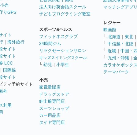
結婚式場情報サ
 小売
法人向け英会話スクール
マッチングアプ
守りGPS
子どもプログラミング教室
レジャー
スポーツ&ヘルス
映画館
サイト
フィットネスクラブ
└
北海道
｜
東北
行
｜
海外旅行
24時間ジム
└
甲信越・北陸
較サイト
リラクゼーションサロン
└
近畿
｜
中国・
較サイト
キッズスイミングスクール
└
九州・沖縄
｜
 LCC
└
幼児
｜
小学生
カラオケボック
｜
国際線
テーマパーク
較サイト
小売
ビティ予約サイト
家電量販店
海外
ドラッグストア
紳士服専門店
ス利用
スーツショップ
用
カー用品店
タイヤ専門店