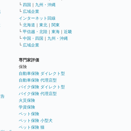
└
四国
｜
九州・沖縄
職
└
広域企業
インターネット回線
遣
└
北海道
｜
東北
｜
関東
└
甲信越・北陸
｜
東海
｜
近畿
ス
└
中国・四国
｜
九州・沖縄
└
広域企業
専門家評価
ト
保険
自動車保険 ダイレクト型
自動車保険 代理店型
バイク保険 ダイレクト型
バイク保険 代理店型
広告
火災保険
学資保険
ペット保険
ペット保険 小型犬
ペット保険 猫