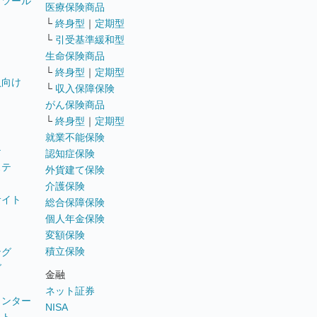
トツール
医療保険商品
└
終身型
｜
定期型
└
引受基準緩和型
生命保険商品
└
終身型
｜
定期型
員向け
└
収入保障保険
がん保険商品
└
終身型
｜
定期型
就業不能保険
テ
認知症保険
ステ
外貨建て保険
介護保険
サイト
総合保障保険
個人年金保険
変額保険
積立保険
ング
グ
金融
ネット証券
ウンター
NISA