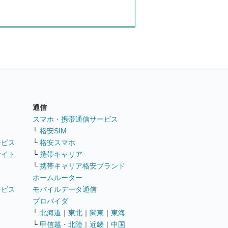
通信
ト
スマホ・携帯通信サービス
└
格安SIM
ービス
└
格安スマホ
サイト
└
携帯キャリア
└
携帯キャリア格安ブランド
ホームルーター
ービス
モバイルデータ通信
ト
プロバイダ
└
北海道
｜
東北
｜
関東
｜
東海
└
甲信越・北陸
｜
近畿
｜
中国