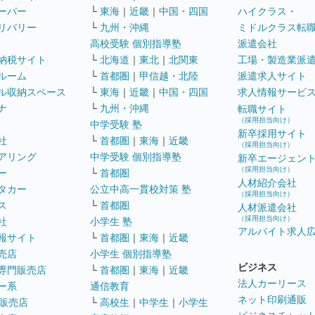
ーパー
└
東海
｜
近畿
｜
中国・四国
ハイクラス・
リバリー
└
九州・沖縄
ミドルクラス転
高校受験 個別指導塾
派遣会社
納税サイト
└
北海道
｜
東北
｜
北関東
工場・製造業派
ルーム
└
首都圏
｜
甲信越・北陸
派遣求人サイト
ル収納スペース
└
東海
｜
近畿
｜
中国・四国
求人情報サービ
ナ
└
九州・沖縄
転職サイト
（採用担当向け）
中学受験 塾
新卒採用サイト
社
└
首都圏
｜
東海
｜
近畿
（採用担当向け）
アリング
中学受験 個別指導塾
新卒エージェン
（採用担当向け）
ー
└
首都圏
人材紹介会社
タカー
公立中高一貫校対策 塾
（採用担当向け）
ス
└
首都圏
人材派遣会社
（採用担当向け）
社
小学生 塾
アルバイト求人
報サイト
└
首都圏
｜
東海
｜
近畿
売店
小学生 個別指導塾
ビジネス
専門販売店
└
首都圏
｜
東海
｜
近畿
法人カーリース
ー系
通信教育
ネット印刷通販
販売店
└
高校生
｜
中学生
｜
小学生