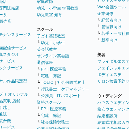
ビジネスチャッ
売店
家庭教師
Web会議ツール
専門販売店
幼児・小学生 学習教室
企業研修
ー系
幼児教室 知育
└
経営者向け
販売店
└
管理職向け
スクール
└
若手・一般社
テナンスサービス
子ども英語教室
└
新卒向け
└
幼児
｜
小学生
画配信サービス
英会話教室
真スタジオ
美容
オンライン英会話
サービス
ブライダルエス
通信講座
ックサービス
フェイシャルエ
└
FP
｜
医療事務
ボディエステ
└
宅建
｜
簿記
ナル作品限定型
サロン検索予約
└
TOEIC
｜
社会保険労務士
└
行政書士
｜
ケアマネジャー
プリ オリジナル
└
公務員
｜
ITパスポート
ウエディング
品買取 店舗
資格スクール
ハウスウエディ
引越し
└
FP
｜
医療事務
格安ウエディン
通販
└
宅建
｜
簿記
結婚相談所
複合機
└
社会保険労務士
結婚式場相談カ
サービス
公務員試験予備校