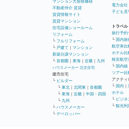
マンション大規模修繕
電力会社
不動産仲介 賃貸
子ども見
賃貸情報サイト
賃貸マンション
トラベル
住宅設備ショールーム
旅行予約
リフォーム
└
国内旅
└
フルリフォーム
航空券比
└
戸建て
｜
マンション
ホテル比
新築分譲マンション
格安航空券
└
首都圏
｜
東海
｜
近畿
｜
九州
└
国内線
ハウスメーカー 注文住宅
ツアー比
建売住宅
アクティ
└
ビルダー
└
国内
｜
└
東北
｜
北関東
｜
首都圏
ホテル
└
東海
｜
近畿
｜
中国・四国
└
ビジネ
└
九州
└
観光利
└
ハウスメーカー
└
デベロッパー