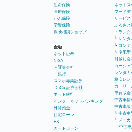
生命保険
ネットス
医療保険
フードデ
がん保険
サービス
学資保険
ふるさと
保険相談ショップ
トランク
└
レンタ
└
コンテ
金融
└
宅配型
ネット証券
引越し会
NISA
カーシェ
└
証券会社
レンタカ
└
銀行
格安レン
スマホ専業証券
カーリー
iDeCo 証券会社
車買取会
ネット銀行
中古車情
インターネットバンキング
中古車販
外貨預金
└
中古車
住宅ローン
└
メーカ
FX
中古車
カードローン