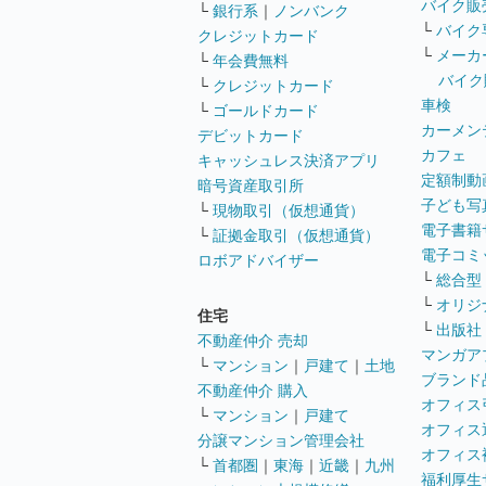
バイク販
└
銀行系
｜
ノンバンク
└
バイク
クレジットカード
└
メーカ
└
年会費無料
バイク
└
クレジットカード
車検
└
ゴールドカード
カーメン
デビットカード
カフェ
キャッシュレス決済アプリ
定額制動
暗号資産取引所
子ども写
└
現物取引（仮想通貨）
電子書籍
└
証拠金取引（仮想通貨）
電子コミ
ロボアドバイザー
└
総合型
└
オリジ
住宅
└
出版社
不動産仲介 売却
マンガア
└
マンション
｜
戸建て
｜
土地
ブランド
不動産仲介 購入
オフィス
└
マンション
｜
戸建て
オフィス
分譲マンション管理会社
オフィス
└
首都圏
｜
東海
｜
近畿
｜
九州
福利厚生