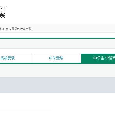
ング
索
索
奈良周辺の校舎一覧
高校受験
中学受験
中学生 学習