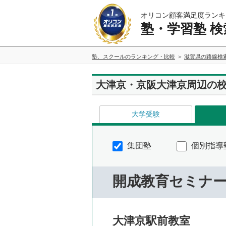
オリコン顧客満足度ランキ
塾・学習塾 検
塾、スクールのランキング・比較
滋賀県の路線検
大津京・京阪大津京周辺の
大学受験
集団塾
個別指導
開成教育セミナ
大津京駅前教室