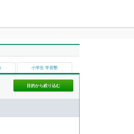
塾
小学生 学習塾