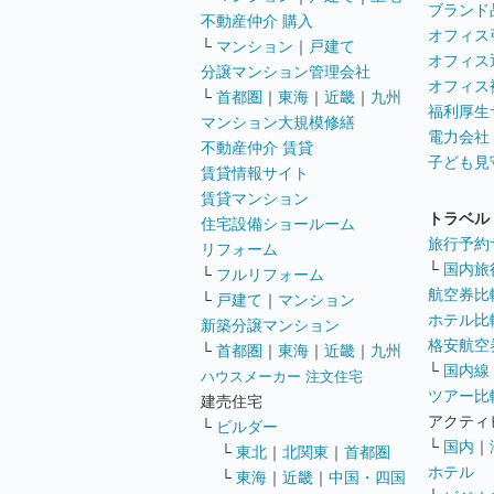
ブランド
不動産仲介 購入
オフィス
└
マンション
｜
戸建て
オフィス
分譲マンション管理会社
オフィス
└
首都圏
｜
東海
｜
近畿
｜
九州
福利厚生
マンション大規模修繕
電力会社
不動産仲介 賃貸
子ども見
賃貸情報サイト
賃貸マンション
トラベル
住宅設備ショールーム
旅行予約
リフォーム
└
国内旅
└
フルリフォーム
航空券比
└
戸建て
｜
マンション
ホテル比
新築分譲マンション
格安航空券
└
首都圏
｜
東海
｜
近畿
｜
九州
└
国内線
ハウスメーカー 注文住宅
ツアー比
建売住宅
アクティ
└
ビルダー
└
国内
｜
└
東北
｜
北関東
｜
首都圏
ホテル
└
東海
｜
近畿
｜
中国・四国