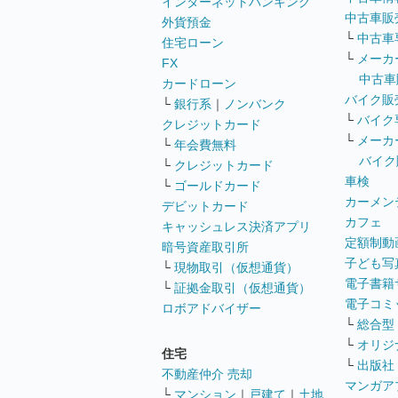
インターネットバンキング
中古車販
外貨預金
└
中古車
住宅ローン
└
メーカ
FX
中古車
カードローン
バイク販
└
銀行系
｜
ノンバンク
└
バイク
クレジットカード
└
メーカ
└
年会費無料
バイク
└
クレジットカード
車検
└
ゴールドカード
カーメン
デビットカード
カフェ
キャッシュレス決済アプリ
定額制動
暗号資産取引所
子ども写
└
現物取引（仮想通貨）
電子書籍
└
証拠金取引（仮想通貨）
電子コミ
ロボアドバイザー
└
総合型
└
オリジ
住宅
└
出版社
不動産仲介 売却
マンガア
└
マンション
｜
戸建て
｜
土地