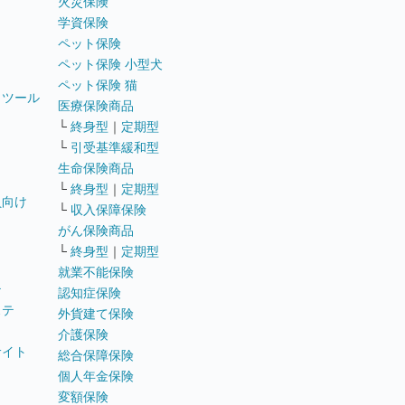
火災保険
学資保険
ペット保険
ペット保険 小型犬
ペット保険 猫
トツール
医療保険商品
└
終身型
｜
定期型
└
引受基準緩和型
生命保険商品
└
終身型
｜
定期型
員向け
└
収入保障保険
がん保険商品
└
終身型
｜
定期型
就業不能保険
テ
認知症保険
ステ
外貨建て保険
介護保険
サイト
総合保障保険
個人年金保険
変額保険