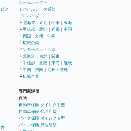
ホームルーター
ービス
モバイルデータ通信
ト
プロバイダ
└
北海道
｜
東北
｜
関東
｜
東海
└
甲信越・北陸
｜
近畿
｜
中国
└
四国
｜
九州・沖縄
職
└
広域企業
インターネット回線
遣
└
北海道
｜
東北
｜
関東
└
甲信越・北陸
｜
東海
｜
近畿
ス
└
中国・四国
｜
九州・沖縄
└
広域企業
専門家評価
ト
保険
自動車保険 ダイレクト型
自動車保険 代理店型
バイク保険 ダイレクト型
バイク保険 代理店型
広告