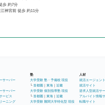
徒歩 約7分
江神宮前 徒歩 約11分
塾
人材
ーサーバー
大学受験 塾・予備校 現役
就活エージェン
└
首都圏
｜
東海
｜
近畿
就活サイト
ーサーバー
大学受験 個別指導塾 現役
逆求人型就活サ
サービス
└
首都圏
｜
東海
｜
近畿
アルバイト情報
リーニング
大学受験 難関大学特化型 現役
転職サイト