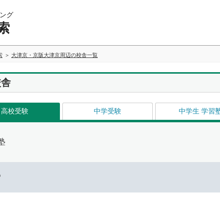
ング
索
索
大津京・京阪大津京周辺の校舎一覧
校舎
高校受験
中学受験
中学生 学習
塾
ー