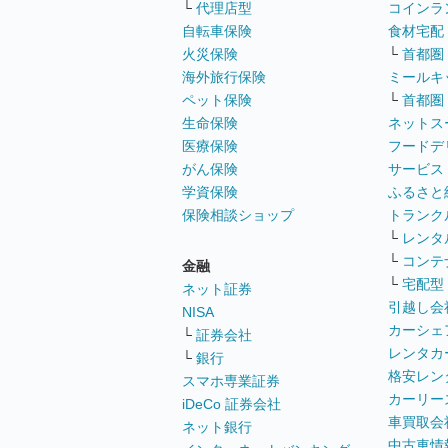
└
代理店型
コインラ
自転車保険
食材宅配
火災保険
└
首都圏
海外旅行保険
ミールキ
ペット保険
└
首都圏
生命保険
ネットス
医療保険
フードデ
がん保険
サービス
学資保険
ふるさと
保険相談ショップ
トランク
└
レンタ
└
コンテ
金融
└
宅配型
ネット証券
引越し会
NISA
カーシェ
└
証券会社
レンタカ
└
銀行
格安レン
スマホ専業証券
カーリー
iDeCo 証券会社
車買取会
ネット銀行
中古車情