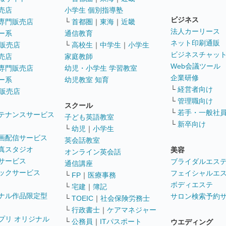
売店
小学生 個別指導塾
ビジネス
専門販売店
└
首都圏
｜
東海
｜
近畿
法人カーリース
ー系
通信教育
ネット印刷通販
販売店
└
高校生
｜
中学生
｜
小学生
ビジネスチャッ
売店
家庭教師
Web会議ツール
専門販売店
幼児・小学生 学習教室
企業研修
ー系
幼児教室 知育
└
経営者向け
販売店
└
管理職向け
スクール
└
若手・一般社
テナンスサービス
子ども英語教室
└
新卒向け
└
幼児
｜
小学生
画配信サービス
英会話教室
真スタジオ
美容
オンライン英会話
サービス
ブライダルエス
通信講座
ックサービス
フェイシャルエ
└
FP
｜
医療事務
ボディエステ
└
宅建
｜
簿記
ナル作品限定型
サロン検索予約
└
TOEIC
｜
社会保険労務士
└
行政書士
｜
ケアマネジャー
プリ オリジナル
└
公務員
｜
ITパスポート
ウエディング