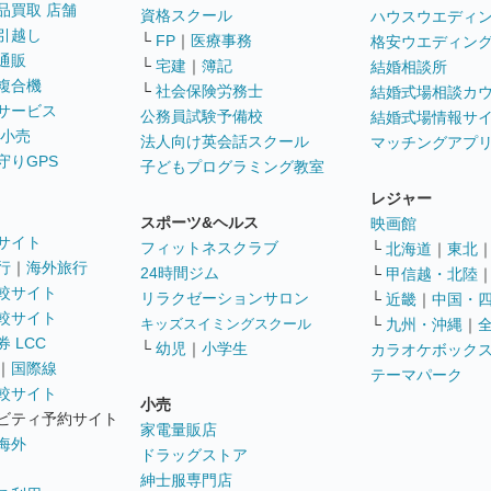
品買取 店舗
資格スクール
ハウスウエディ
引越し
└
FP
｜
医療事務
格安ウエディン
通販
└
宅建
｜
簿記
結婚相談所
複合機
└
社会保険労務士
結婚式場相談カ
サービス
公務員試験予備校
結婚式場情報サ
 小売
法人向け英会話スクール
マッチングアプ
守りGPS
子どもプログラミング教室
レジャー
スポーツ&ヘルス
映画館
サイト
フィットネスクラブ
└
北海道
｜
東北
行
｜
海外旅行
24時間ジム
└
甲信越・北陸
較サイト
リラクゼーションサロン
└
近畿
｜
中国・
較サイト
キッズスイミングスクール
└
九州・沖縄
｜
 LCC
└
幼児
｜
小学生
カラオケボック
｜
国際線
テーマパーク
較サイト
小売
ビティ予約サイト
家電量販店
海外
ドラッグストア
紳士服専門店