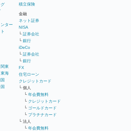
積立保険
ング
グ
金融
ネット証券
ウンター
NISA
イト
└
証券会社
リ
└
銀行
iDeCo
└
証券会社
└
銀行
｜
関東
FX
｜
東海
住宅ローン
四国
クレジットカード
全国
└ 個人
ス
└
年会費無料
└
クレジットカード
└
ゴールドカード
└
プラチナカード
└ 法人
└
年会費無料