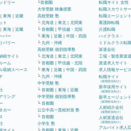
ンドリー
└
首都圏
転職サイト 女性
大学受験 映像授業
転職スカウトサ
｜
東海
｜
近畿
高校受験 塾
転職エージェン
ット
└
北海道
｜
東北
｜
北関東
看護師転職
｜
東海
｜
近畿
└
首都圏
｜
甲信越・北陸
介護転職
ーパー
└
東海
｜
近畿
｜
中国・四国
ハイクラス・
リバリー
└
九州・沖縄
ミドルクラス転
高校受験 個別指導塾
派遣会社
納税サイト
└
北海道
｜
東北
｜
北関東
工場・製造業派
ルーム
└
首都圏
｜
甲信越・北陸
派遣求人サイト
ル収納スペース
└
東海
｜
近畿
｜
中国・四国
求人情報サービ
ナ
└
九州・沖縄
転職サイト
（採用担当向け）
中学受験 塾
新卒採用サイト
社
└
首都圏
｜
東海
｜
近畿
（採用担当向け）
アリング
中学受験 個別指導塾
新卒エージェン
（採用担当向け）
ー
└
首都圏
人材紹介会社
タカー
公立中高一貫校対策 塾
（採用担当向け）
ス
└
首都圏
人材派遣会社
（採用担当向け）
社
小学生 塾
アルバイト求人
報サイト
└
首都圏
｜
東海
｜
近畿