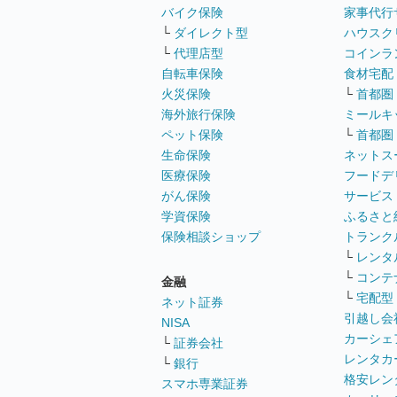
バイク保険
家事代行
└
ダイレクト型
ハウスク
└
代理店型
コインラ
自転車保険
食材宅配
火災保険
└
首都圏
海外旅行保険
ミールキ
ペット保険
└
首都圏
生命保険
ネットス
医療保険
フードデ
がん保険
サービス
学資保険
ふるさと
保険相談ショップ
トランク
└
レンタ
└
コンテ
金融
└
宅配型
ネット証券
引越し会
NISA
カーシェ
└
証券会社
レンタカ
└
銀行
格安レン
スマホ専業証券