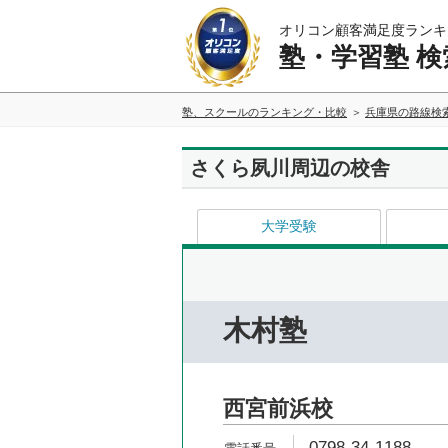
オリコン顧客満足度ランキ
塾・学習塾 検
塾、スクールのランキング・比較
兵庫県の路線検
さくら夙川周辺の校舎
大学受験
木村塾
西宮前浜校
0798-34-1188