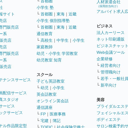
ス
└
首都圏
人材派遣会社
（採用担当向け）
社
小学生 塾
アルバイト求人
報サイト
└
首都圏
｜
東海
｜
近畿
売店
小学生 個別指導塾
ビジネス
専門販売店
└
首都圏
｜
東海
｜
近畿
法人カーリース
ー系
通信教育
ネット印刷通販
販売店
└
高校生
｜
中学生
｜
小学生
ビジネスチャッ
売店
家庭教師
Web会議ツール
専門販売店
幼児・小学生 学習教室
企業研修
ー系
幼児教室 知育
└
経営者向け
販売店
└
管理職向け
スクール
└
若手・一般社
テナンスサービス
子ども英語教室
└
新卒向け
└
幼児
｜
小学生
画配信サービス
英会話教室
真スタジオ
美容
オンライン英会話
サービス
ブライダルエス
通信講座
ックサービス
フェイシャルエ
└
FP
｜
医療事務
ボディエステ
└
宅建
｜
簿記
ナル作品限定型
サロン検索予約
└
TOEIC
｜
社会保険労務士