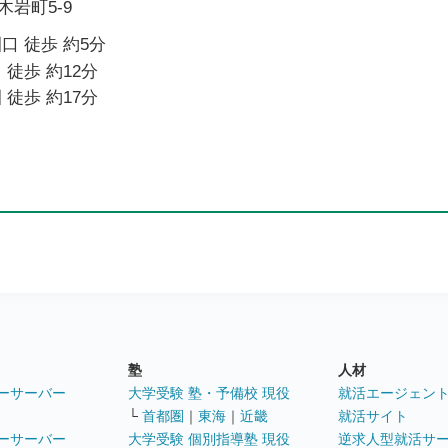
岩町5-9
口 徒歩 約5分
 徒歩 約12分
 徒歩 約17分
塾
人材
ーサーバー
大学受験 塾・予備校 現役
就活エージェン
└
首都圏
｜
東海
｜
近畿
就活サイト
ーサーバー
大学受験 個別指導塾 現役
逆求人型就活サ