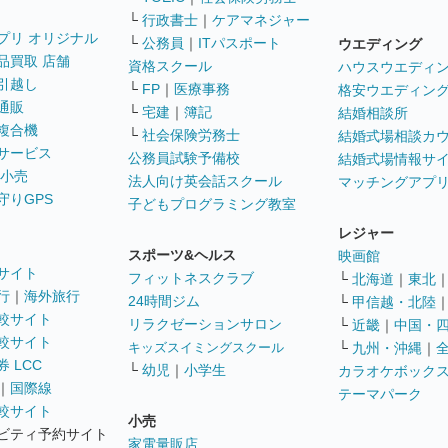
└
行政書士
｜
ケアマネジャー
プリ オリジナル
└
公務員
｜
ITパスポート
ウエディング
品買取 店舗
資格スクール
ハウスウエディ
引越し
└
FP
｜
医療事務
格安ウエディン
通販
└
宅建
｜
簿記
結婚相談所
複合機
└
社会保険労務士
結婚式場相談カ
サービス
公務員試験予備校
結婚式場情報サ
 小売
法人向け英会話スクール
マッチングアプ
守りGPS
子どもプログラミング教室
レジャー
スポーツ&ヘルス
映画館
サイト
フィットネスクラブ
└
北海道
｜
東北
行
｜
海外旅行
24時間ジム
└
甲信越・北陸
較サイト
リラクゼーションサロン
└
近畿
｜
中国・
較サイト
キッズスイミングスクール
└
九州・沖縄
｜
 LCC
└
幼児
｜
小学生
カラオケボック
｜
国際線
テーマパーク
較サイト
小売
ビティ予約サイト
家電量販店