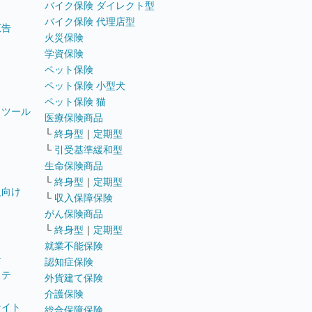
バイク保険 ダイレクト型
バイク保険 代理店型
広告
火災保険
学資保険
ペット保険
ペット保険 小型犬
ペット保険 猫
トツール
医療保険商品
└
終身型
｜
定期型
└
引受基準緩和型
生命保険商品
└
終身型
｜
定期型
員向け
└
収入保障保険
がん保険商品
└
終身型
｜
定期型
就業不能保険
テ
認知症保険
ステ
外貨建て保険
介護保険
サイト
総合保障保険