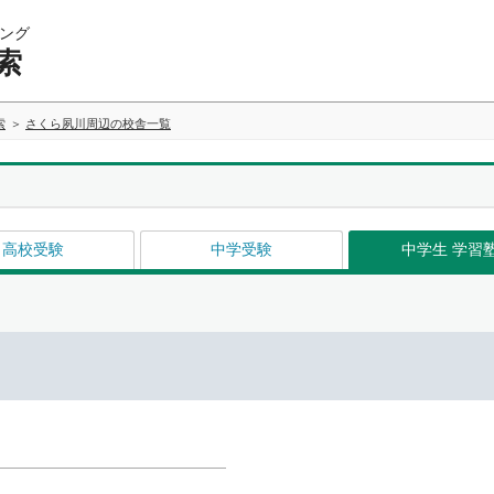
ング
索
索
さくら夙川周辺の校舎一覧
高校受験
中学受験
中学生 学習