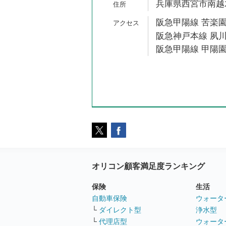
兵庫県西宮市南越木
阪急甲陽線 苦楽園
阪急神戸本線 夙川
阪急甲陽線 甲陽園
オリコン顧客満足度ランキング
保険
生活
自動車保険
ウォータ
└
ダイレクト型
浄水型
└
代理店型
ウォータ