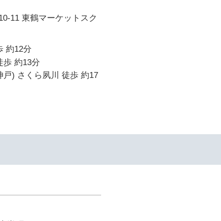
0-11 東鶴マーケットスク
 約12分
歩 約13分
戸) さくら夙川 徒歩 約17