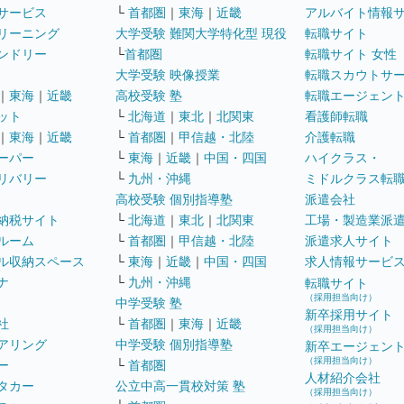
サービス
└
首都圏
｜
東海
｜
近畿
アルバイト情報
リーニング
大学受験 難関大学特化型 現役
転職サイト
ンドリー
└
首都圏
転職サイト 女性
大学受験 映像授業
転職スカウトサ
｜
東海
｜
近畿
高校受験 塾
転職エージェン
ット
└
北海道
｜
東北
｜
北関東
看護師転職
｜
東海
｜
近畿
└
首都圏
｜
甲信越・北陸
介護転職
ーパー
└
東海
｜
近畿
｜
中国・四国
ハイクラス・
リバリー
└
九州・沖縄
ミドルクラス転
高校受験 個別指導塾
派遣会社
納税サイト
└
北海道
｜
東北
｜
北関東
工場・製造業派
ルーム
└
首都圏
｜
甲信越・北陸
派遣求人サイト
ル収納スペース
└
東海
｜
近畿
｜
中国・四国
求人情報サービ
ナ
└
九州・沖縄
転職サイト
（採用担当向け）
中学受験 塾
新卒採用サイト
社
└
首都圏
｜
東海
｜
近畿
（採用担当向け）
アリング
中学受験 個別指導塾
新卒エージェン
（採用担当向け）
ー
└
首都圏
人材紹介会社
タカー
公立中高一貫校対策 塾
（採用担当向け）