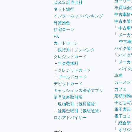
カーリー
iDeCo 証券会社
車買取会
ネット銀行
中古車情
インターネットバンキング
中古車販
外貨預金
└
中古車
住宅ローン
└
メーカ
FX
中古車
カードローン
バイク販
└
銀行系
｜
ノンバンク
└
バイク
クレジットカード
└
メーカ
└
年会費無料
バイク
└
クレジットカード
車検
└
ゴールドカード
カーメン
デビットカード
カフェ
キャッシュレス決済アプリ
定額制動
暗号資産取引所
子ども写
└
現物取引（仮想通貨）
電子書籍
└
証拠金取引（仮想通貨）
電子コミ
ロボアドバイザー
└
総合型
└
オリジ