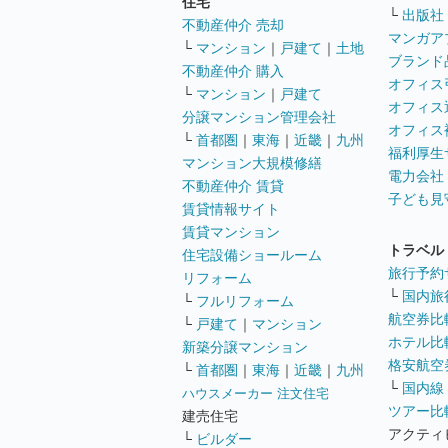
住宅
└
出版社
不動産仲介 売却
マンガア
└
マンション
｜
戸建て
｜
土地
ブランド
不動産仲介 購入
オフィス
└
マンション
｜
戸建て
オフィス
分譲マンション管理会社
オフィス
└
首都圏
｜
東海
｜
近畿
｜
九州
福利厚生
マンション大規模修繕
電力会社
不動産仲介 賃貸
子ども見
賃貸情報サイト
賃貸マンション
トラベル
住宅設備ショールーム
旅行予約
リフォーム
└
国内旅
└
フルリフォーム
航空券比
└
戸建て
｜
マンション
ホテル比
新築分譲マンション
格安航空券
└
首都圏
｜
東海
｜
近畿
｜
九州
└
国内線
ハウスメーカー 注文住宅
ツアー比
建売住宅
アクティ
└
ビルダー