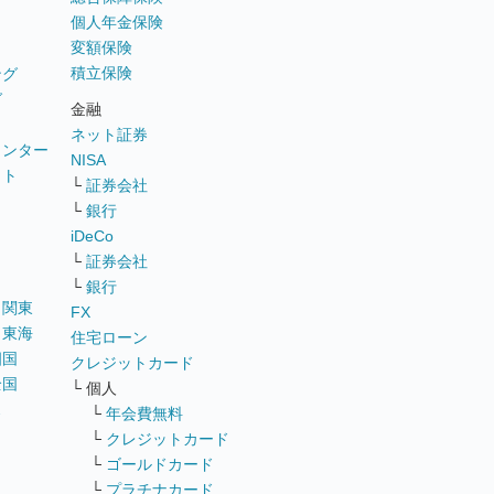
個人年金保険
変額保険
積立保険
ング
グ
金融
ネット証券
ウンター
NISA
イト
└
証券会社
リ
└
銀行
iDeCo
└
証券会社
└
銀行
｜
関東
FX
｜
東海
住宅ローン
四国
クレジットカード
全国
└ 個人
ス
└
年会費無料
└
クレジットカード
└
ゴールドカード
└
プラチナカード