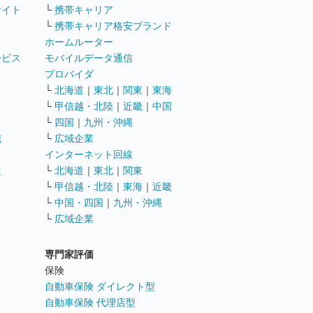
サイト
└
携帯キャリア
└
携帯キャリア格安ブランド
ホームルーター
ービス
モバイルデータ通信
ト
プロバイダ
└
北海道
｜
東北
｜
関東
｜
東海
└
甲信越・北陸
｜
近畿
｜
中国
└
四国
｜
九州・沖縄
職
└
広域企業
インターネット回線
遣
└
北海道
｜
東北
｜
関東
└
甲信越・北陸
｜
東海
｜
近畿
ス
└
中国・四国
｜
九州・沖縄
└
広域企業
専門家評価
ト
保険
自動車保険 ダイレクト型
自動車保険 代理店型