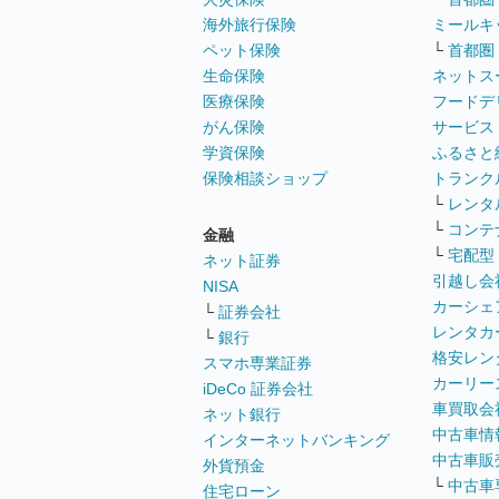
海外旅行保険
ミールキ
ペット保険
└
首都圏
生命保険
ネットス
医療保険
フードデ
がん保険
サービス
学資保険
ふるさと
保険相談ショップ
トランク
└
レンタ
└
コンテ
金融
└
宅配型
ネット証券
引越し会
NISA
カーシェ
└
証券会社
レンタカ
└
銀行
格安レン
スマホ専業証券
カーリー
iDeCo 証券会社
車買取会
ネット銀行
中古車情
インターネットバンキング
中古車販
外貨預金
└
中古車
住宅ローン