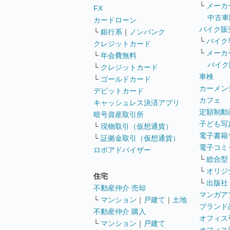
└
メーカ
FX
中古車
カードローン
バイク販
└
銀行系
｜
ノンバンク
└
バイク
クレジットカード
└
メーカ
└
年会費無料
バイク
└
クレジットカード
車検
└
ゴールドカード
カーメン
デビットカード
カフェ
キャッシュレス決済アプリ
定額制動
暗号資産取引所
子ども写
└
現物取引（仮想通貨）
電子書籍
└
証拠金取引（仮想通貨）
電子コミ
ロボアドバイザー
└
総合型
└
オリジ
住宅
└
出版社
不動産仲介 売却
マンガア
└
マンション
｜
戸建て
｜
土地
ブランド
不動産仲介 購入
オフィス
└
マンション
｜
戸建て