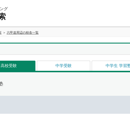
ング
索
索
六甲道周辺の校舎一覧
高校受験
中学受験
中学生 学習
塾