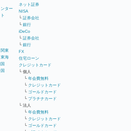
ネット証券
ウンター
NISA
イト
└
証券会社
リ
└
銀行
iDeCo
└
証券会社
└
銀行
｜
関東
FX
｜
東海
住宅ローン
四国
クレジットカード
全国
└ 個人
ス
└
年会費無料
└
クレジットカード
└
ゴールドカード
└
プラチナカード
└ 法人
└
年会費無料
└
クレジットカード
└
ゴールドカード