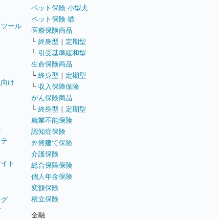
ペット保険 小型犬
ペット保険 猫
トツール
医療保険商品
└
終身型
｜
定期型
└
引受基準緩和型
生命保険商品
└
終身型
｜
定期型
員向け
└
収入保障保険
がん保険商品
└
終身型
｜
定期型
就業不能保険
テ
認知症保険
ステ
外貨建て保険
介護保険
サイト
総合保障保険
個人年金保険
変額保険
積立保険
ング
グ
金融