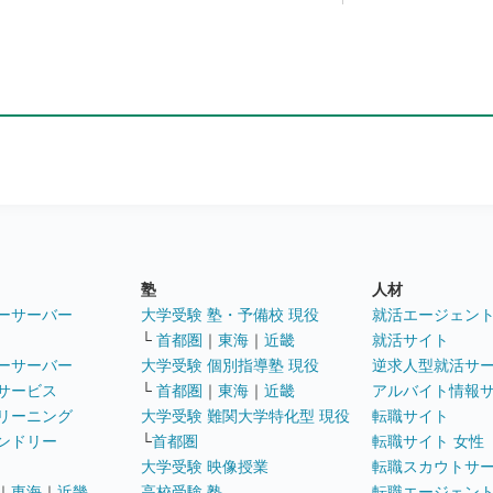
塾
人材
ーサーバー
大学受験 塾・予備校 現役
就活エージェン
└
首都圏
｜
東海
｜
近畿
就活サイト
ーサーバー
大学受験 個別指導塾 現役
逆求人型就活サ
サービス
└
首都圏
｜
東海
｜
近畿
アルバイト情報
リーニング
大学受験 難関大学特化型 現役
転職サイト
ンドリー
└
首都圏
転職サイト 女性
大学受験 映像授業
転職スカウトサ
｜
東海
｜
近畿
高校受験 塾
転職エージェン