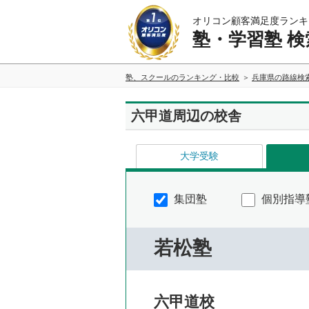
オリコン顧客満足度ランキ
塾・学習塾 検
塾、スクールのランキング・比較
兵庫県の路線検
六甲道周辺の校舎
大学受験
集団塾
個別指導
若松塾
六甲道校