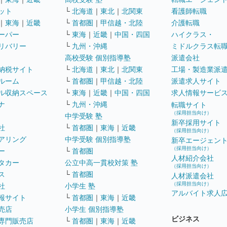
ット
└
北海道
｜
東北
｜
北関東
看護師転職
｜
東海
｜
近畿
└
首都圏
｜
甲信越・北陸
介護転職
ーパー
└
東海
｜
近畿
｜
中国・四国
ハイクラス・
リバリー
└
九州・沖縄
ミドルクラス転
高校受験 個別指導塾
派遣会社
納税サイト
└
北海道
｜
東北
｜
北関東
工場・製造業派
ルーム
└
首都圏
｜
甲信越・北陸
派遣求人サイト
ル収納スペース
└
東海
｜
近畿
｜
中国・四国
求人情報サービ
ナ
└
九州・沖縄
転職サイト
（採用担当向け）
中学受験 塾
新卒採用サイト
社
└
首都圏
｜
東海
｜
近畿
（採用担当向け）
アリング
中学受験 個別指導塾
新卒エージェン
（採用担当向け）
ー
└
首都圏
人材紹介会社
タカー
公立中高一貫校対策 塾
（採用担当向け）
ス
└
首都圏
人材派遣会社
（採用担当向け）
社
小学生 塾
アルバイト求人
報サイト
└
首都圏
｜
東海
｜
近畿
売店
小学生 個別指導塾
ビジネス
専門販売店
└
首都圏
｜
東海
｜
近畿