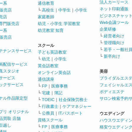
法人カーリース
ー系
通信教育
ネット印刷通販
販売店
└
高校生
｜
中学生
｜
小学生
ビジネスチャッ
売店
家庭教師
Web会議ツール
専門販売店
幼児・小学生 学習教室
企業研修
ー系
幼児教室 知育
└
経営者向け
販売店
└
管理職向け
スクール
└
若手・一般社
テナンスサービス
子ども英語教室
└
新卒向け
└
幼児
｜
小学生
画配信サービス
英会話教室
真スタジオ
美容
オンライン英会話
サービス
ブライダルエス
通信講座
ックサービス
フェイシャルエ
└
FP
｜
医療事務
ボディエステ
└
宅建
｜
簿記
ナル作品限定型
サロン検索予約
└
TOEIC
｜
社会保険労務士
└
行政書士
｜
ケアマネジャー
プリ オリジナル
└
公務員
｜
ITパスポート
ウエディング
品買取 店舗
資格スクール
ハウスウエディ
引越し
└
FP
｜
医療事務
格安ウエディン