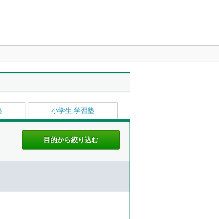
塾
小学生 学習塾