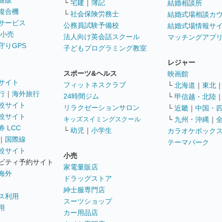
通販
└
宅建
｜
簿記
結婚相談所
複合機
└
社会保険労務士
結婚式場相談カ
サービス
公務員試験予備校
結婚式場情報サ
 小売
法人向け英会話スクール
マッチングアプ
守りGPS
子どもプログラミング教室
レジャー
スポーツ&ヘルス
映画館
サイト
フィットネスクラブ
└
北海道
｜
東北
行
｜
海外旅行
24時間ジム
└
甲信越・北陸
較サイト
リラクゼーションサロン
└
近畿
｜
中国・
較サイト
キッズスイミングスクール
└
九州・沖縄
｜
 LCC
└
幼児
｜
小学生
カラオケボック
｜
国際線
テーマパーク
較サイト
小売
ビティ予約サイト
家電量販店
海外
ドラッグストア
紳士服専門店
ス利用
スーツショップ
用
カー用品店