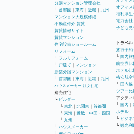
オフィス
分譲マンション管理会社
オフィス
└
首都圏
｜
東海
｜
近畿
｜
九州
福利厚生
マンション大規模修繕
電力会社
不動産仲介 賃貸
子ども見
賃貸情報サイト
賃貸マンション
トラベル
住宅設備ショールーム
旅行予約
リフォーム
└
国内旅
└
フルリフォーム
航空券比
└
戸建て
｜
マンション
ホテル比
新築分譲マンション
格安航空券
└
首都圏
｜
東海
｜
近畿
｜
九州
└
国内線
ハウスメーカー 注文住宅
ツアー比
建売住宅
アクティ
└
ビルダー
└
国内
｜
└
東北
｜
北関東
｜
首都圏
ホテル
└
東海
｜
近畿
｜
中国・四国
└
ビジネ
└
九州
└
観光利
└
ハウスメーカー
└
デベロッパー