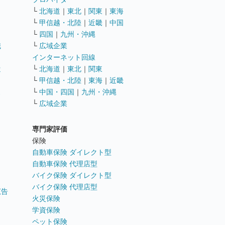
└
北海道
｜
東北
｜
関東
｜
東海
└
甲信越・北陸
｜
近畿
｜
中国
└
四国
｜
九州・沖縄
職
└
広域企業
インターネット回線
遣
└
北海道
｜
東北
｜
関東
└
甲信越・北陸
｜
東海
｜
近畿
ス
└
中国・四国
｜
九州・沖縄
└
広域企業
専門家評価
ト
保険
自動車保険 ダイレクト型
自動車保険 代理店型
バイク保険 ダイレクト型
バイク保険 代理店型
広告
火災保険
学資保険
ペット保険