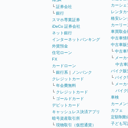
NISA
カーシェ
└
証券会社
レンタカ
└
銀行
格安レン
スマホ専業証券
カーリー
iDeCo 証券会社
車買取会
ネット銀行
中古車情
インターネットバンキング
中古車販
外貨預金
└
中古車
住宅ローン
└
メーカ
FX
中古車
カードローン
バイク販
└
銀行系
｜
ノンバンク
└
バイク
クレジットカード
└
メーカ
└
年会費無料
バイク
└
クレジットカード
車検
└
ゴールドカード
カーメン
デビットカード
カフェ
キャッシュレス決済アプリ
定額制動
暗号資産取引所
子ども写
└
現物取引（仮想通貨）