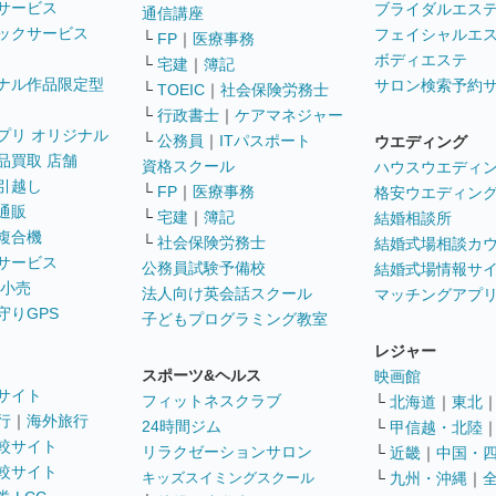
サービス
ブライダルエス
通信講座
ックサービス
フェイシャルエ
└
FP
｜
医療事務
ボディエステ
└
宅建
｜
簿記
ナル作品限定型
サロン検索予約
└
TOEIC
｜
社会保険労務士
└
行政書士
｜
ケアマネジャー
プリ オリジナル
└
公務員
｜
ITパスポート
ウエディング
品買取 店舗
資格スクール
ハウスウエディ
引越し
└
FP
｜
医療事務
格安ウエディン
通販
└
宅建
｜
簿記
結婚相談所
複合機
└
社会保険労務士
結婚式場相談カ
サービス
公務員試験予備校
結婚式場情報サ
 小売
法人向け英会話スクール
マッチングアプ
守りGPS
子どもプログラミング教室
レジャー
スポーツ&ヘルス
映画館
サイト
フィットネスクラブ
└
北海道
｜
東北
行
｜
海外旅行
24時間ジム
└
甲信越・北陸
較サイト
リラクゼーションサロン
└
近畿
｜
中国・
較サイト
キッズスイミングスクール
└
九州・沖縄
｜