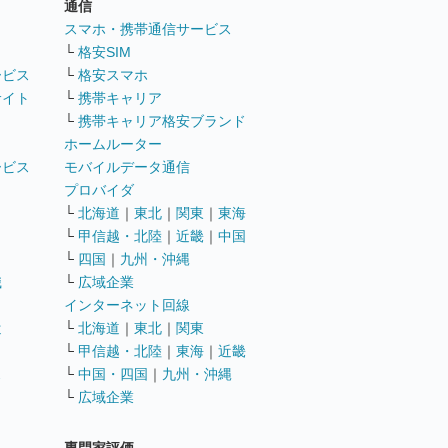
通信
ト
スマホ・携帯通信サービス
└
格安SIM
ービス
└
格安スマホ
サイト
└
携帯キャリア
└
携帯キャリア格安ブランド
ホームルーター
ービス
モバイルデータ通信
ト
プロバイダ
└
北海道
｜
東北
｜
関東
｜
東海
└
甲信越・北陸
｜
近畿
｜
中国
└
四国
｜
九州・沖縄
職
└
広域企業
インターネット回線
遣
└
北海道
｜
東北
｜
関東
└
甲信越・北陸
｜
東海
｜
近畿
ス
└
中国・四国
｜
九州・沖縄
└
広域企業