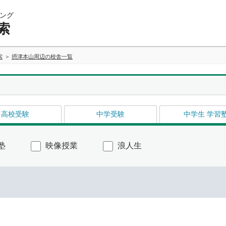
ング
索
索
摂津本山周辺の校舎一覧
高校受験
中学受験
中学生 学習
塾
映像授業
浪人生