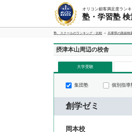
オリコン顧客満足度ランキ
塾・学習塾 検
塾、スクールのランキング・比較
兵庫県の路線検
摂津本山周辺の校舎
大学受験
集団塾
個別指導
創学ゼミ
岡本校