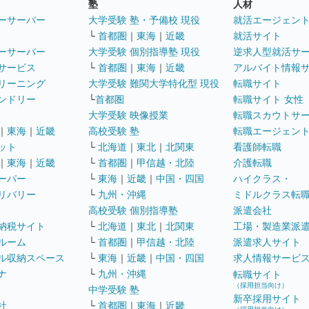
塾
人材
ーサーバー
大学受験 塾・予備校 現役
就活エージェン
└
首都圏
｜
東海
｜
近畿
就活サイト
ーサーバー
大学受験 個別指導塾 現役
逆求人型就活サ
サービス
└
首都圏
｜
東海
｜
近畿
アルバイト情報
リーニング
大学受験 難関大学特化型 現役
転職サイト
ンドリー
└
首都圏
転職サイト 女性
大学受験 映像授業
転職スカウトサ
｜
東海
｜
近畿
高校受験 塾
転職エージェン
ット
└
北海道
｜
東北
｜
北関東
看護師転職
｜
東海
｜
近畿
└
首都圏
｜
甲信越・北陸
介護転職
ーパー
└
東海
｜
近畿
｜
中国・四国
ハイクラス・
リバリー
└
九州・沖縄
ミドルクラス転
高校受験 個別指導塾
派遣会社
納税サイト
└
北海道
｜
東北
｜
北関東
工場・製造業派
ルーム
└
首都圏
｜
甲信越・北陸
派遣求人サイト
ル収納スペース
└
東海
｜
近畿
｜
中国・四国
求人情報サービ
ナ
└
九州・沖縄
転職サイト
（採用担当向け）
中学受験 塾
新卒採用サイト
社
└
首都圏
｜
東海
｜
近畿