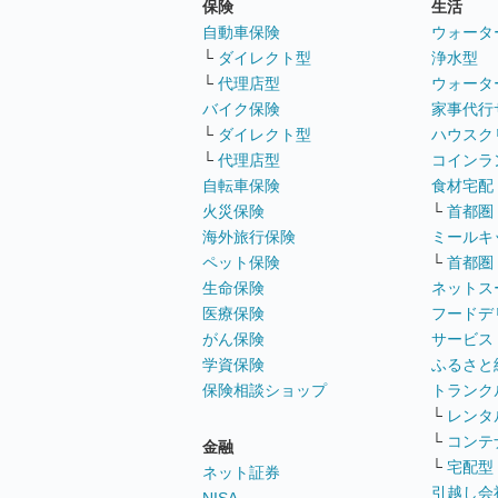
保険
生活
自動車保険
ウォータ
└
ダイレクト型
浄水型
└
代理店型
ウォータ
バイク保険
家事代行
└
ダイレクト型
ハウスク
└
代理店型
コインラ
自転車保険
食材宅配
火災保険
└
首都圏
海外旅行保険
ミールキ
ペット保険
└
首都圏
生命保険
ネットス
医療保険
フードデ
がん保険
サービス
学資保険
ふるさと
保険相談ショップ
トランク
└
レンタ
└
コンテ
金融
└
宅配型
ネット証券
引越し会