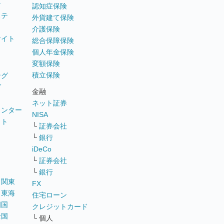
テ
認知症保険
ステ
外貨建て保険
介護保険
サイト
総合保障保険
個人年金保険
変額保険
積立保険
ング
グ
金融
ネット証券
ウンター
NISA
イト
└
証券会社
リ
└
銀行
iDeCo
└
証券会社
└
銀行
｜
関東
FX
｜
東海
住宅ローン
四国
クレジットカード
全国
└ 個人