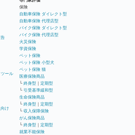
専門家評価
ト
保険
自動車保険 ダイレクト型
自動車保険 代理店型
バイク保険 ダイレクト型
バイク保険 代理店型
広告
火災保険
学資保険
ペット保険
ペット保険 小型犬
ペット保険 猫
トツール
医療保険商品
└
終身型
｜
定期型
└
引受基準緩和型
生命保険商品
└
終身型
｜
定期型
員向け
└
収入保障保険
がん保険商品
└
終身型
｜
定期型
就業不能保険