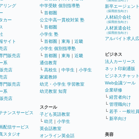
（採用担当向け）
アリング
中学受験 個別指導塾
新卒エージェン
（採用担当向け）
ー
└
首都圏
人材紹介会社
タカー
公立中高一貫校対策 塾
（採用担当向け）
ス
└
首都圏
人材派遣会社
（採用担当向け）
社
小学生 塾
アルバイト求人
報サイト
└
首都圏
｜
東海
｜
近畿
売店
小学生 個別指導塾
ビジネス
専門販売店
└
首都圏
｜
東海
｜
近畿
法人カーリース
ー系
通信教育
ネット印刷通販
販売店
└
高校生
｜
中学生
｜
小学生
ビジネスチャッ
売店
家庭教師
Web会議ツール
専門販売店
幼児・小学生 学習教室
企業研修
ー系
幼児教室 知育
└
経営者向け
販売店
└
管理職向け
スクール
└
若手・一般社
テナンスサービス
子ども英語教室
└
新卒向け
└
幼児
｜
小学生
画配信サービス
英会話教室
真スタジオ
美容
オンライン英会話