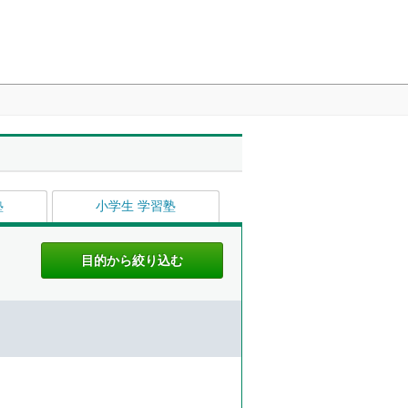
塾
小学生 学習塾