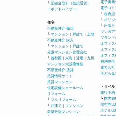
電子書籍
└
証拠金取引（仮想通貨）
電子コミ
ロボアドバイザー
└
総合型
└
オリジ
住宅
└
出版社
不動産仲介 売却
マンガア
└
マンション
｜
戸建て
｜
土地
ブランド
不動産仲介 購入
オフィス
└
マンション
｜
戸建て
オフィス
分譲マンション管理会社
オフィス
└
首都圏
｜
東海
｜
近畿
｜
九州
福利厚生
マンション大規模修繕
電力会社
不動産仲介 賃貸
子ども見
賃貸情報サイト
賃貸マンション
トラベル
住宅設備ショールーム
旅行予約
リフォーム
└
国内旅
└
フルリフォーム
航空券比
└
戸建て
｜
マンション
ホテル比
新築分譲マンション