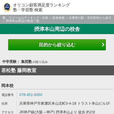
オリコン顧客満足度ランキング
塾・学習塾 検索
塾、スクールのランキング・比較
校舎検索
兵庫県の駅・市区町村から探す
摂津本山周辺の校舎一覧
摂津本山周辺の校舎
目的から絞り込む
中学受験： 集団塾
の絞り込み
若松塾 藤岡教室
岡本校
078-451-5050
兵庫県神戸市東灘区本山北町3-4-18 トラスト本山ビル1F
JR神戸線(大阪～神戸) 摂津本山より 徒歩 約2分