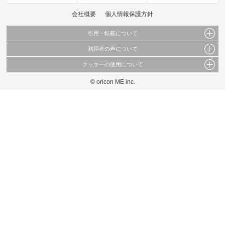
会社概要
個人情報保護方針
引用・転載について
利用者の声について
当サイトで公開されている情報（文字、写真、イラスト、画像データ等）及びこれらの配
置・編集および構造などについての著作権は株式会社oricon MEに帰属しております。
クッキーの使用について
当サイトに掲載している内容はすべてサービスの利用者が提出された見解・感想です。
これらの情報を権利者の許可なく無断転載・複製などの二次利用を行うことは固く禁じて
弊社が内容について正確性を含め一切保証するものではありません。
おります。
© oricon ME inc.
このサイトでは Cookie を使用して、ユーザーに合わせたコンテンツや広告の表示、ソー
弊社の見解・ 意見ではないことをご理解いただいた上でご覧ください。
シャル メディア機能の提供、広告の表示回数やクリック数の測定を行っています。
また、ユーザーによるサイトの利用状況についても情報を収集し、ソーシャル メディア
や広告配信、データ解析の各パートナーに提供しています。
各パートナーは、この情報とユーザーが各パートナーに提供した他の情報や、ユーザーが
各パートナーのサービスを使用したときに収集した他の情報を組み合わせて使用すること
があります。