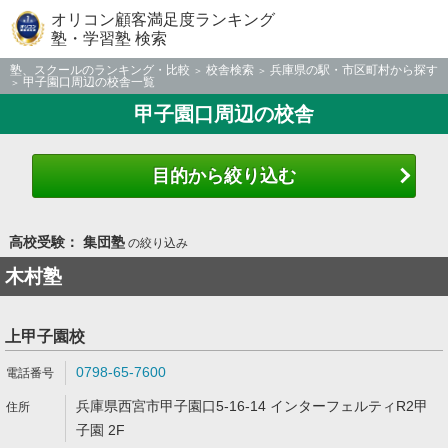
オリコン顧客満足度ランキング
塾・学習塾 検索
塾、スクールのランキング・比較
校舎検索
兵庫県の駅・市区町村から探す
甲子園口周辺の校舎一覧
甲子園口周辺の校舎
目的から絞り込む
高校受験： 集団塾
の絞り込み
木村塾
上甲子園校
0798-65-7600
兵庫県西宮市甲子園口5-16-14 インターフェルティR2甲
子園 2F