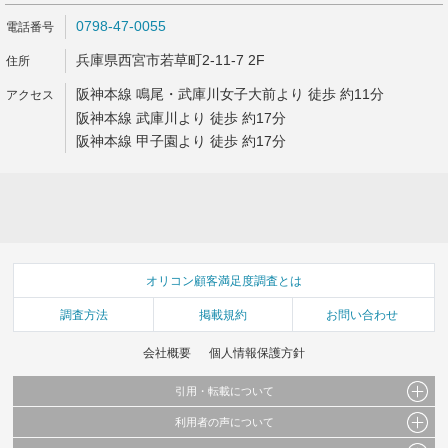
0798-47-0055
兵庫県西宮市若草町2-11-7 2F
阪神本線 鳴尾・武庫川女子大前より 徒歩 約11分
阪神本線 武庫川より 徒歩 約17分
阪神本線 甲子園より 徒歩 約17分
オリコン顧客満足度調査とは
調査方法
掲載規約
お問い合わせ
会社概要
個人情報保護方針
引用・転載について
利用者の声について
当サイトで公開されている情報（文字、写真、イラスト、画像データ等）及びこれらの配
置・編集および構造などについての著作権は株式会社oricon MEに帰属しております。