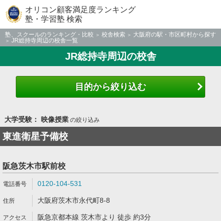
オリコン顧客満足度ランキング
塾・学習塾 検索
塾、スクールのランキング・比較
校舎検索
大阪府の駅・市区町村から探す
JR総持寺周辺の校舎一覧
JR総持寺周辺の校舎
目的から絞り込む
大学受験： 映像授業
の絞り込み
東進衛星予備校
阪急茨木市駅前校
0120-104-531
大阪府茨木市永代町8-8
阪急京都本線 茨木市より 徒歩 約3分