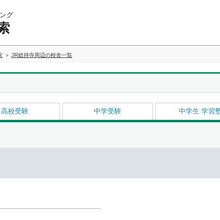
ング
索
索
JR総持寺周辺の校舎一覧
高校受験
中学受験
中学生 学習