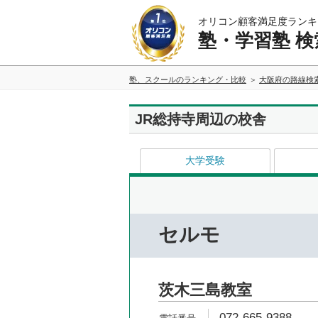
オリコン顧客満足度ランキ
塾・学習塾 検
塾、スクールのランキング・比較
大阪府の路線検
JR総持寺周辺の校舎
大学受験
セルモ
茨木三島教室
072-665-9388