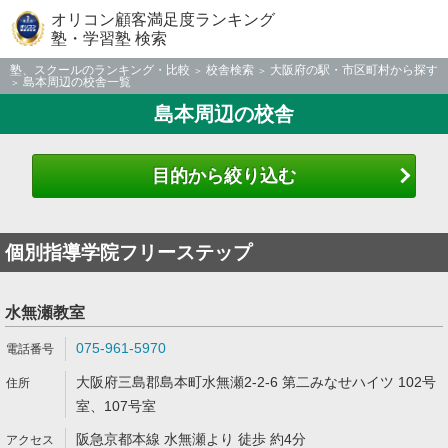
オリコン顧客満足度ランキング
塾・学習塾 検索
塾、スクールのランキング・比較
校舎検索
大阪府の駅・市区町村から探す
島本周辺の校舎一覧
島本周辺の校舎
目的から絞り込む
個別指導学院フリーステップ
水無瀬教室
075-961-5970
大阪府三島郡島本町水無瀬2-2-6 第二みなせハイツ 102号
室、107号室
阪急京都本線 水無瀬より 徒歩 約4分