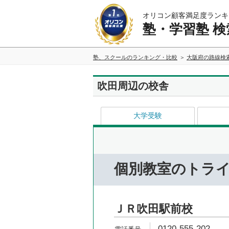
オリコン顧客満足度ランキ
塾・学習塾 検
塾、スクールのランキング・比較
大阪府の路線検
吹田周辺の校舎
大学受験
個別教室のトラ
ＪＲ吹田駅前校
0120-555-202