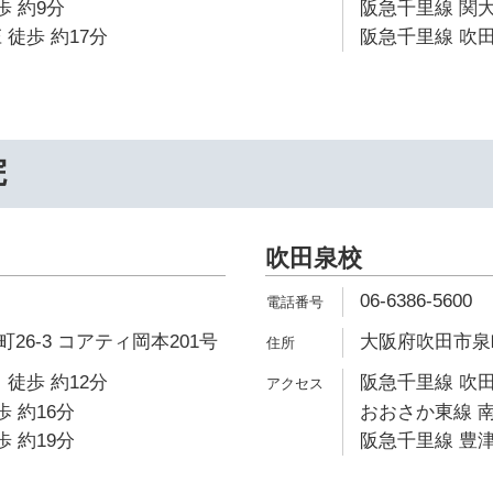
歩 約9分
阪急千里線 関大
 徒歩 約17分
阪急千里線 吹田
院
吹田泉校
06-6386-5600
26-3 コアティ岡本201号
大阪府吹田市泉町2
 徒歩 約12分
阪急千里線 吹田
歩 約16分
おおさか東線 南
歩 約19分
阪急千里線 豊津