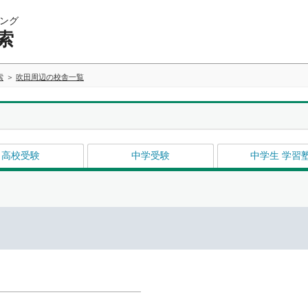
ング
索
索
吹田周辺の校舎一覧
高校受験
中学受験
中学生 学習
イ