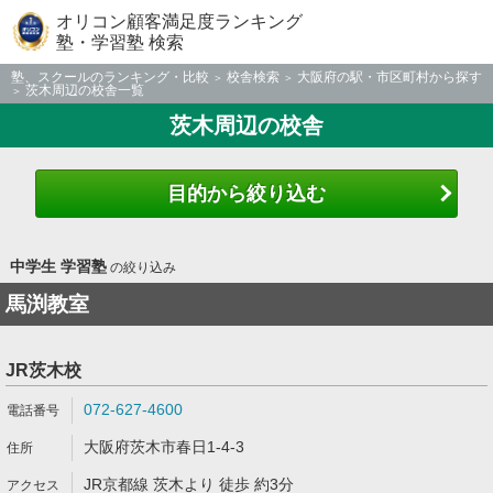
オリコン顧客満足度ランキング
塾・学習塾 検索
塾、スクールのランキング・比較
校舎検索
大阪府の駅・市区町村から探す
茨木周辺の校舎一覧
茨木周辺の校舎
目的から絞り込む
中学生 学習塾
の絞り込み
馬渕教室
JR茨木校
072-627-4600
大阪府茨木市春日1-4-3
JR京都線 茨木より 徒歩 約3分