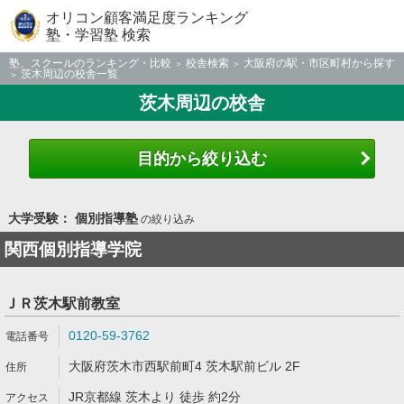
オリコン顧客満足度ランキング
塾・学習塾 検索
塾、スクールのランキング・比較
校舎検索
大阪府の駅・市区町村から探す
茨木周辺の校舎一覧
茨木周辺の校舎
目的から絞り込む
大学受験： 個別指導塾
の絞り込み
関西個別指導学院
ＪＲ茨木駅前教室
0120-59-3762
大阪府茨木市西駅前町4 茨木駅前ビル 2F
JR京都線 茨木より 徒歩 約2分